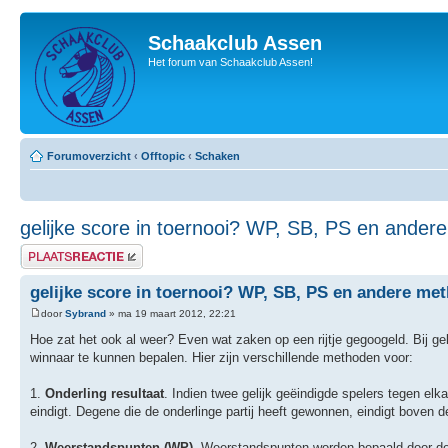
Schaakclub Assen
Het forum van Schaakclub Assen!
Forumoverzicht
‹
Offtopic
‹
Schaken
gelijke score in toernooi? WP, SB, PS en ande
Plaats een reactie
gelijke score in toernooi? WP, SB, PS en andere me
door
Sybrand
» ma 19 maart 2012, 22:21
Hoe zat het ook al weer? Even wat zaken op een rijtje gegoogeld. Bij ge
winnaar te kunnen bepalen. Hier zijn verschillende methoden voor:
1.
Onderling resultaat
. Indien twee gelijk geëindigde spelers tegen el
eindigt. Degene die de onderlinge partij heeft gewonnen, eindigt boven 
2.
Weerstandspunten (WP)
. Weerstandspunten worden bepaald door de 