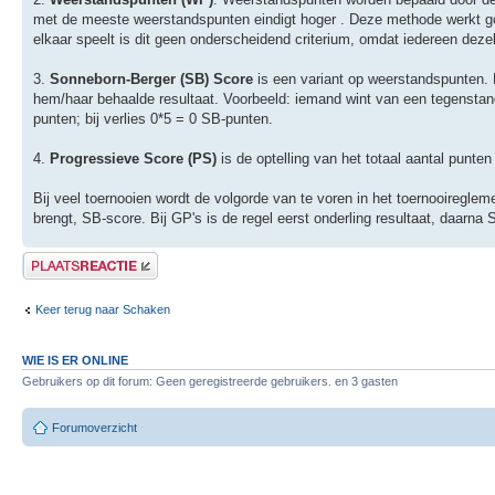
met de meeste weerstandspunten eindigt hoger . Deze methode werkt goed
elkaar speelt is dit geen onderscheidend criterium, omdat iedereen deze
3.
Sonneborn-Berger (SB) Score
is een variant op weerstandspunten. H
hem/haar behaalde resultaat. Voorbeeld: iemand wint van een tegenstande
punten; bij verlies 0*5 = 0 SB-punten.
4.
Progressieve Score (PS)
is de optelling van het totaal aantal punten 
Bij veel toernooien wordt de volgorde van te voren in het toernooiregle
brengt, SB-score. Bij GP's is de regel eerst onderling resultaat, daarna 
Plaats een reactie
Keer terug naar Schaken
WIE IS ER ONLINE
Gebruikers op dit forum: Geen geregistreerde gebruikers. en 3 gasten
Forumoverzicht