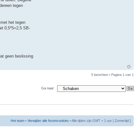
edereen tegen
 met het tegen
het 0,5*5=2,5 SB-
dat geen beslissing
5 berichten • Pagina
1
van
1
Ga naar:
Het team
•
Verwijder alle forumcookies
• Alle tijden zijn GMT + 1 uur [ Zomertijd ]