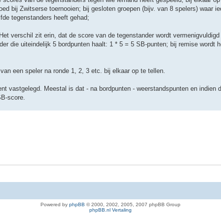
 bij Zwitserse toernooien; bij gesloten groepen (bijv. van 8 spelers) waar i
lfde tegenstanders heeft gehad;
et verschil zit erin, dat de score van de tegenstander wordt vermenigvuldigd
r die uiteindelijk 5 bordpunten haalt: 1 * 5 = 5 SB-punten; bij remise wordt 
van een speler na ronde 1, 2, 3 etc. bij elkaar op te tellen.
ment vastgelegd. Meestal is dat - na bordpunten - weerstandspunten en indien 
SB-score.
Powered by
phpBB
© 2000, 2002, 2005, 2007 phpBB Group
phpBB.nl Vertaling