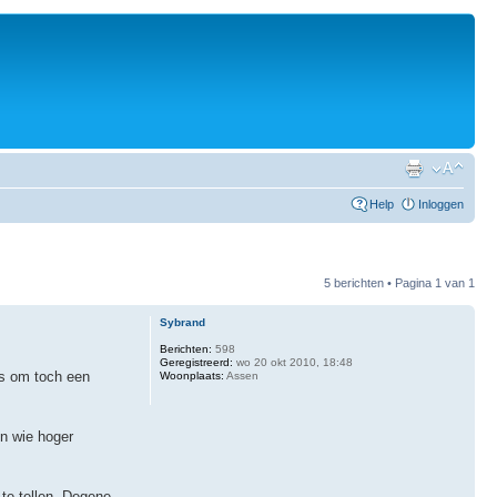
Help
Inloggen
5 berichten • Pagina
1
van
1
Sybrand
Berichten:
598
Geregistreerd:
wo 20 okt 2010, 18:48
ls om toch een
Woonplaats:
Assen
en wie hoger
te tellen. Degene