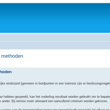
re methoden
thoden
lijke eindstand (gemeten in bordpunten in een toernooi zijn er beslissingsrege
kaar hebben gespeeld, kan het onderling resultaat worden gebruikt om te bepal
de ander. Bij remise moet uiteraard een aanvullend criterium worden gekozen;
scores van de tegenstanders tegen wie iemand heeft gespeeld, bij elkaar op 