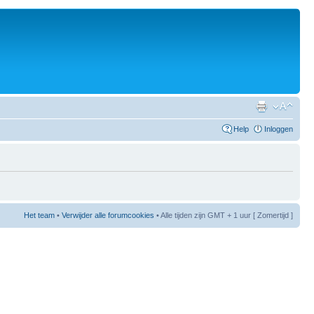
Help
Inloggen
Het team
•
Verwijder alle forumcookies
• Alle tijden zijn GMT + 1 uur [ Zomertijd ]