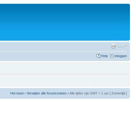
Help
Inloggen
Het team
•
Verwijder alle forumcookies
• Alle tijden zijn GMT + 1 uur [ Zomertijd ]