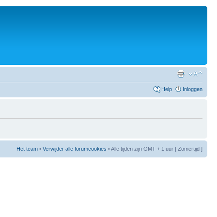
Help
Inloggen
Het team
•
Verwijder alle forumcookies
• Alle tijden zijn GMT + 1 uur [ Zomertijd ]