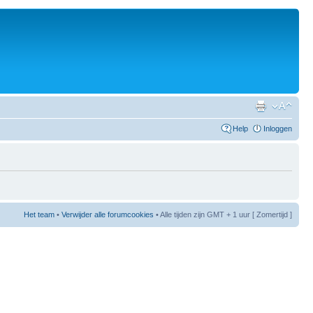
Help
Inloggen
Het team
•
Verwijder alle forumcookies
• Alle tijden zijn GMT + 1 uur [ Zomertijd ]