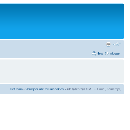
Help
Inloggen
Het team
•
Verwijder alle forumcookies
• Alle tijden zijn GMT + 1 uur [ Zomertijd ]