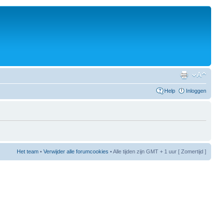
Help
Inloggen
Het team
•
Verwijder alle forumcookies
• Alle tijden zijn GMT + 1 uur [ Zomertijd ]