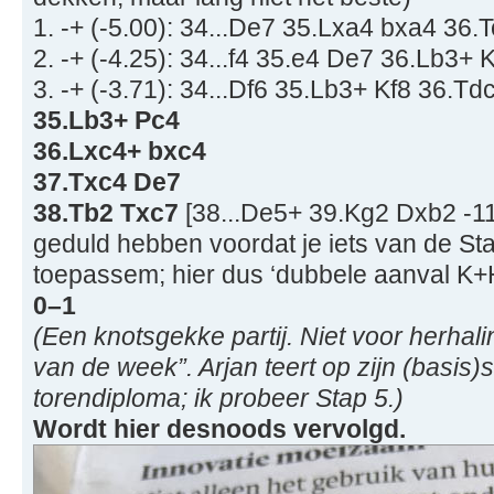
1. -+ (-5.00): 34...De7 35.Lxa4 bxa4 36
2. -+ (-4.25): 34...f4 35.e4 De7 36.Lb3+
3. -+ (-3.71): 34...Df6 35.Lb3+ Kf8 36.T
35.Lb3+ Pc4
36.Lxc4+ bxc4
37.Txc4 De7
38.Tb2 Txc7
[38...De5+ 39.Kg2 Dxb2 -11
geduld hebben voordat je iets van de S
toepassem; hier dus ‘dubbele aanval K+H
0–1
(Een knotsgekke partij. Niet voor herhalin
van de week”. Arjan teert op zijn (basis)
torendiploma; ik probeer Stap 5.)
Wordt hier desnoods vervolgd.