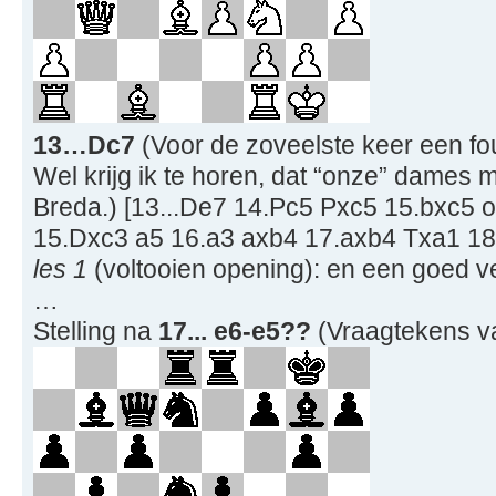
13…Dc7
(Voor de zoveelste keer een fo
Wel krijg ik te horen, dat “onze” dames m
Breda.) [13...De7 14.Pc5 Pxc5 15.bxc5 o
15.Dxc3 a5 16.a3 axb4 17.axb4 Txa1 1
les 1
(voltooien opening): en een goed 
…
Stelling na
17... e6-e5??
(Vraagtekens v