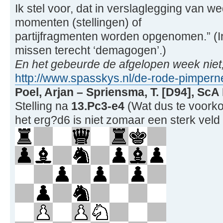
Ik stel voor, dat in verslaglegging van w
momenten (stellingen) of
partijfragmenten worden opgenomen.” (
missen terecht ‘demagogen’.)
En het gebeurde de afgelopen week niet
http://www.spasskys.nl/de-rode-pimperne
Poel, Arjan – Spriensma, T. [D94], ScA
Stelling na
13.Pc3-e4
(Wat dus te voork
het erg?d6 is niet zomaar een sterk veld