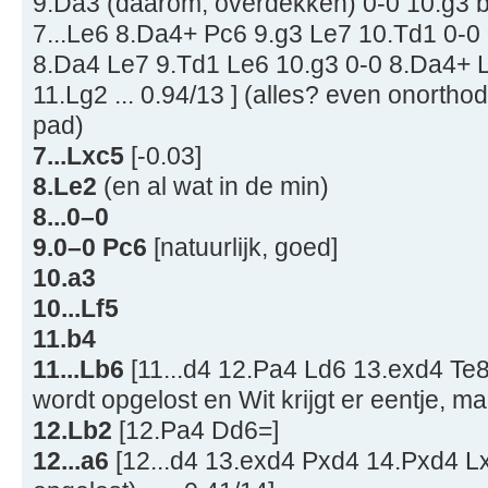
9.Da3 (daarom; overdekken) 0-0 10.g3 b6
7...Le6 8.Da4+ Pc6 9.g3 Le7 10.Td1 0-0 1
8.Da4 Le7 9.Td1 Le6 10.g3 0-0 8.Da4+ 
11.Lg2 ... 0.94/13 ] (alles? even onorth
pad)
7...Lxc5
[-0.03]
8.Le2
(en al wat in de min)
8...0–0
9.0–0 Pc6
[natuurlijk, goed]
10.a3
10...Lf5
11.b4
11...Lb6
[11...d4 12.Pa4 Ld6 13.exd4 Te8
wordt opgelost en Wit krijgt er eentje, maa
12.Lb2
[12.Pa4 Dd6=]
12...a6
[12...d4 13.exd4 Pxd4 14.Pxd4 Lx