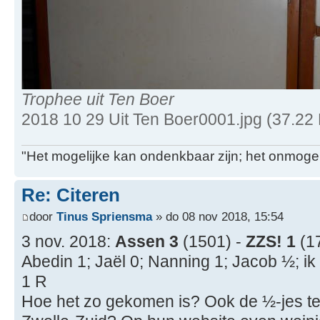
Trophee uit Ten Boer
2018 10 29 Uit Ten Boer0001.jpg (37.22
"Het mogelijke kan ondenkbaar zijn; het onmogel
Re: Citeren
door
Tinus Spriensma
» do 08 nov 2018, 15:54
3 nov. 2018:
Assen 3
(1501) -
ZZS! 1
(1
Abedin 1; Jaël 0; Nanning 1; Jacob ½; ik
1 R
Hoe het zo gekomen is? Ook de ½-jes tel