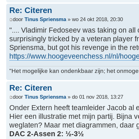
Re: Citeren
door
Tinus Spriensma
» wo 24 okt 2018, 20:30
".... Vladimir Fedoseev was taking on al
surprisingly tricked by a veteran player 
Spriensma, but got his revenge in the re
https://www.hoogeveenchess.nl/nl/hoogev
"Het mogelijke kan ondenkbaar zijn; het onmogel
Re: Citeren
door
Tinus Spriensma
» do 01 nov 2018, 13:27
Onder Extern heeft teamleider Jacob al 
Hier een illustratie met mijn partij. Bijna 
weglaten? Maar met diagrammen, daar gaa
DAC 2-Assen 2: ½-3½