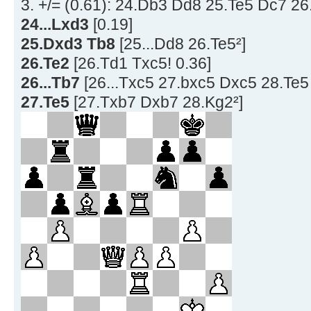
3. +/= (0.61): 24.Db3 Dd8 25.Te5 Dc7 26
24...Lxd3
[0.19]
25.Dxd3 Tb8
[25...Dd8 26.Te5²]
26.Te2
[26.Td1 Txc5! 0.36]
26...Tb7
[26...Txc5 27.bxc5 Dxc5 28.Te5
27.Te5
[27.Txb7 Dxb7 28.Kg2²]