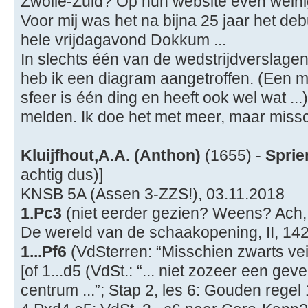
Zwolle-Zuid? Op hun website even weinig
Voor mij was het na bijna 25 jaar het de
hele vrijdagavond Dokkum ...
In slechts één van de wedstrijdverslagen
heb ik een diagram aangetroffen. (Een m
sfeer is één ding en heeft ook wel wat ...
melden. Ik doe het met meer, maar missc
Kluijfhout,A.A. (Anthon)
(1655) -
Sprie
achtig dus)]
KNSB 5A (Assen 3-ZZS!), 03.11.2018
1.Pc3
(niet eerder gezien? Weens? Ach, 
De wereld van de schaakopening, II, 142
1...Pf6
(VdSterren: “Misschien zwarts veil
[of 1...d5 (VdSt.: “... niet zozeer een ge
centrum ...”; Stap 2, les 6: Gouden regel