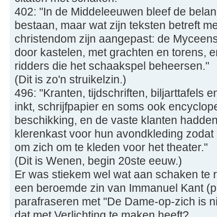
402: "In de Middeleeuwen bleef de belan
bestaan, maar wat zijn teksten betreft me
christendom zijn aangepast: de Myceens
door kastelen, met grachten en torens, e
ridders die het schaakspel beheersen."
(Dit is zo'n struikelzin.)
496: "Kranten, tijdschriften, biljarttafels
inkt, schrijfpapier en soms ook encyclop
beschikking, en de vaste klanten hadde
klerenkast voor hun avondkleding zodat 
om zich om te kleden voor het theater."
(Dit is Wenen, begin 20ste eeuw.)
Er was stiekem wel wat aan schaken te relat
een beroemde zin van Immanuel Kant (p
parafraseren met "De Dame-op-zich is n
dat met Verlichting te maken heeft?