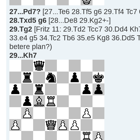
27...Pd7?
[27...Te6 28.Tf5 g6 29.Tf4 Tc7 
28.Txd5 g6
[28...De8 29.Kg2+-]
29.Tg2
[Fritz 11: 29.Td2 Tcc7 30.Dd4 K
33.e4 g5 34.Tc2 Tb6 35.e5 Kg8 36.Dd5 Tb
betere plan?)
29...Kh7