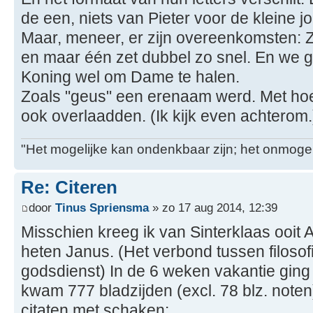
de een, niets van Pieter voor de kleine j
Maar, meneer, er zijn overeenkomsten: 
en maar één zet dubbel zo snel. En we g
Koning wel om Dame te halen.
Zoals "geus" een erenaam werd. Met hoev
ook overlaadden. (Ik kijk even achterom.
"Het mogelijke kan ondenkbaar zijn; het onmogel
Re: Citeren
door
Tinus Spriensma
» zo 17 aug 2014, 12:39
Misschien kreeg ik van Sinterklaas ooit
heten Janus. (Het verbond tussen filoso
godsdienst) In de 6 weken vakantie ging 
kwam 777 bladzijden (excl. 78 blz. noten
citaten met schaken: