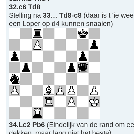
32.c6 Td8
Stelling na
33… Td8-c8
(daar is t ‘ie wee
een Loper op d4 kunnen snaaien)
34.Lc2 Pb6
(Eindelijk van de rand om e
dekken, maar lang niet het beste)