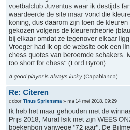
voetbalclub Juventus waar ik destijds f
waardeerde de site maar vond die kleuren
koning, dus daarom zijn toen de kleure
gekozen volgens de kleurentheorie (bla
bij elkaar omdat ze tegenover elkaar ligge
Vroeger had ik op de website ook een lin
chess quotes van beroemde schakers. Mijn
too short for chess" (Lord Byron).
A good player is always lucky
(Capablanca)
Re: Citeren
door
Tinus Spriensma
» ma 14 mei 2018, 09:29
Ik heb het maar gehouden met de winnaar
Prijs 2018, Murat Isik met zijn WEES 
boekenbon vanwege "72 jaar". De Bijlmer