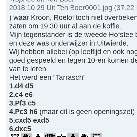
2018 10 29 Uit Ten Boer0001.jpg (37.22
) waar Kroon, Roelof toch niet overbeke
zaten om 19.30 uur al aan de koffie.
Mijn tegenstander is de tweede Hofste
en deze was onderwijzer in Uitwierde.
Wij hebben allebei (op leeftijd en ook no
goed gespeeld en tegen 10-en komen de e
van te leren.
Het werd een “Tarrasch”
1.d4 d5
2.c4 e6
3.Pf3 c5
4.Pc3 h6
(maar dit is geen openingszet) 
5.cxd5 exd5
6.dxc5