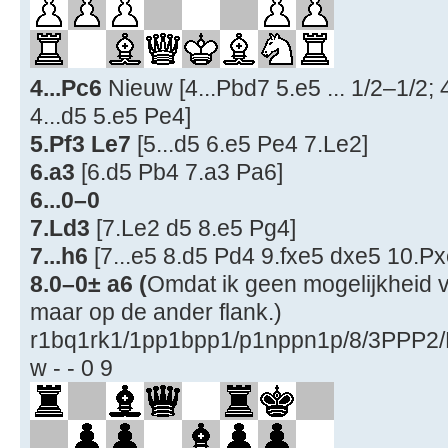
4...Pc6
Nieuw [4...Pbd7 5.e5 ... 1/2–1/2; 
4...d5 5.e5 Pe4]
5.Pf3 Le7
[5...d5 6.e5 Pe4 7.Le2]
6.a3
[6.d5 Pb4 7.a3 Pa6]
6...0–0
7.Ld3
[7.Le2 d5 8.e5 Pg4]
7...h6
[7...e5 8.d5 Pd4 9.fxe5 dxe5 10.P
8.0–0± a6 (
Omdat ik geen mogelijkheid v
maar op de ander flank.)
r1bq1rk1/1pp1bpp1/p1nppn1p/8/3PP
w - - 0 9