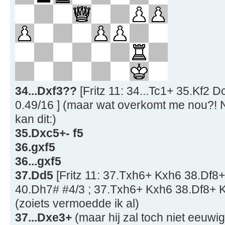
34...Dxf3??
[Fritz 11: 34...Tc1+ 35.Kf2 
0.49/16 ] (maar wat overkomt me nou?! N
kan dit:)
35.Dxc5+- f5
36.gxf5
36...gxf5
37.Dd5
[Fritz 11: 37.Txh6+ Kxh6 38.Df
40.Dh7# #4/3 ; 37.Txh6+ Kxh6 38.Df8+ 
(zoiets vermoedde ik al)
37...Dxe3+
(maar hij zal toch niet eeuwi