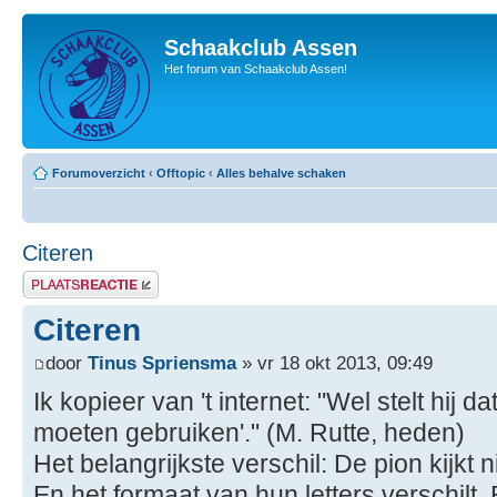
Schaakclub Assen
Het forum van Schaakclub Assen!
Forumoverzicht
‹
Offtopic
‹
Alles behalve schaken
Citeren
Plaats een reactie
Citeren
door
Tinus Spriensma
» vr 18 okt 2013, 09:49
Ik kopieer van 't internet: "Wel stelt hij d
moeten gebruiken'." (M. Rutte, heden)
Het belangrijkste verschil: De pion kijkt n
En het formaat van hun letters verschilt.