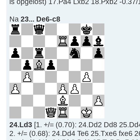
is opgelost) 17.Pa4 Lxb2 18.Pxb2 -0.37/1
Na
23... De6-c8
24.Ld3
[1. +/= (0.70): 24.Dd2 Dd8 25.Dd
2. +/= (0.68): 24.Dd4 Te6 25.Txe6 fxe6 