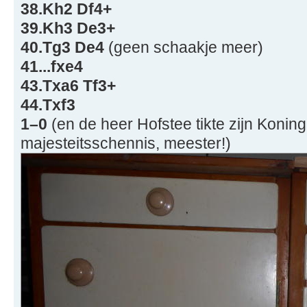
38.Kh2 Df4+
39.Kh3 De3+
40.Tg3 De4
(geen schaakje meer)
41...fxe4
43.Txa6 Tf3+
44.Txf3
1–0
(en de heer Hofstee tikte zijn Konin
majesteitsschennis, meester!)