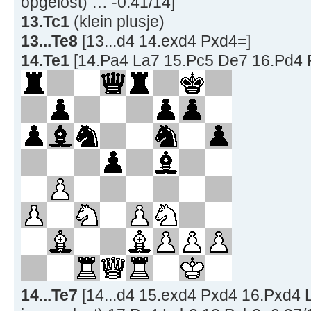
opgelost) … -0.41/14]
13.Tc1
(klein plusje)
13...Te8
[13...d4 14.exd4 Pxd4=]
14.Te1
[14.Pa4 La7 15.Pc5 De7 16.Pd4 
14...Te7
[14...d4 15.exd4 Pxd4 16.Pxd4 L