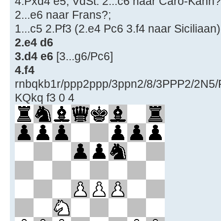
4.Pxd4 e5; VdSt. 2...c6 naar Caro-Kann?[
2...e6 naar Frans?;
1...c5 2.Pf3 (2.e4 Pc6 3.f4 naar Siciliaan)
2.e4 d6
3.d4 e6
[3...g6/Pc6]
4.f4
rnbqkb1r/ppp2ppp/3ppn2/8/3PPP2/2N
KQkq f3 0 4