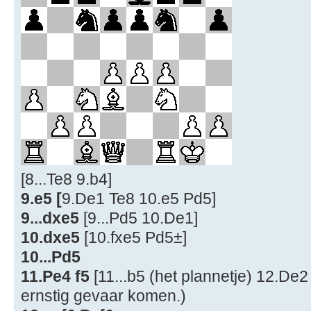
[8...Te8 9.b4]
9.e5 [
9.De1 Te8 10.e5 Pd5]
9...dxe5
[9...Pd5 10.De1]
10.dxe5
[10.fxe5 Pd5±]
10...Pd5
11.Pe4 f5
[11...b5 (het plannetje) 12.De2 
ernstig gevaar komen.)