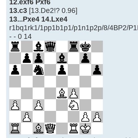
12.exf6 Pxf6
13.c3
[13.De2!? 0.96]
13...Pxe4 14.Lxe4
r1bq1rk1/1pp1b1p1/p1n1p2p/8/4BP2/
- - 0 14