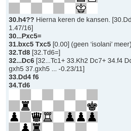
30.h4??
Hierna keren de kansen. [30.Dd
1.47/16]
30...Pxc5=
31.bxc5 Txc5
[0.00] (geen ‘isolani’ meer
32.Td8
[32.Td6=]
32...Dc6
[32...Tc1+ 33.Kh2 Dc7+ 34.f4 
gxh5 37.gxh5 ... -0.23/11]
33.Dd4 f6
34.Td6