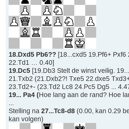
18.Dxd5 Pb6??
[18...cxd5 19.Pf6+ Pxf
22.Td1 … 0.40]
19.Dc5
[19.Db3 Stelt de winst veilig. 19
21.Txb2 (21.Dxb2?! Txe5 22.dxe5 Txd3+
23.Td2+- (23.Td2 Lc8 24.Pc5 Dg5 ... 4.47
19... Pa4 (
Hoe lang aan de rand? Hoe lan
...
Stelling na
27...Tc8-d8
(0.00, kan 0.29 be
kan volgen)