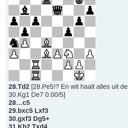
28.Td2
[28.Pe5!? En wit haalt alles uit d
30.Kg1 De7 0.00/5]
28…c5
29.bxc5 Lxf3
30.gxf3 Dg5+
31.Kh2 Txd4