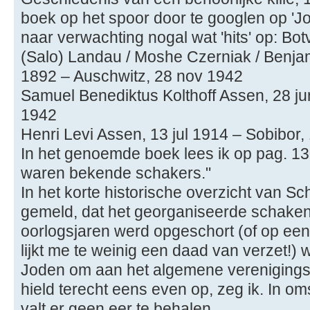
boek op het spoor door te googlen op 'J
naar verwachting nogal wat 'hits' op: Bo
(Salo) Landau / Moshe Czerniak / Benja
1892 – Auschwitz, 28 nov 1942
Samuel Benediktus Kolthoff Assen, 28 ju
1942
Henri Levi Assen, 13 jul 1914 – Sobibor,
In het genoemde boek lees ik op pag. 130:
waren bekende schakers."
In het korte historische overzicht van S
gemeld, dat het georganiseerde schaken
oorlogsjaren werd opgeschort (of op een
lijkt me te weinig een daad van verzet!)
Joden om aan het algemene verenigings
hield terecht eens even op, zeg ik. In 
valt er geen eer te behalen.