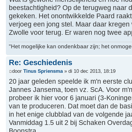
beestachtigheid? Op de terugweg naar de
gekeken. Het onontwikkelde Paard raak
verjoeg een jong stel. Maar daar kregen
Zwolle voor terug. Er waren nog twee appe
"Het mogelijke kan ondenkbaar zijn; het onmogel
Re: Geschiedenis
door
Tinus Spriensma
» di 10 dec 2013, 18:19
20 jaar geleden speelde ik m'n eerste clu
Jannes Jansema, toen vz. ScA. Voor m'n
probeer ik hier voor 6 januari (3-Konin
van te produceren. Dat moet dan de basi
in het enige clubblad van de volgende j
Vanmiddag 1.5 uit 2 bij Schaken Overda
Boonstra.