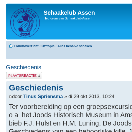
Schaakclub Assen
Het forum van Schaakclub Assen!
Forumoverzicht
‹
Offtopic
‹
Alles behalve schaken
Geschiedenis
Plaats een reactie
Geschiedenis
door
Tinus Spriensma
» di 29 okt 2013, 10:24
Ter voorbereiding op een groepsexcursi
o.a. het Joods Historisch Museum in Ams
bieb F.J. Hulst en H.M. Luning, De Joo
Geschiedenis van een behoorlijke kille,