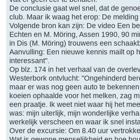
De conclusie gaat wel snel, dat de gen
club. Maar ik waag het erop: De melding
Volgende bron kan zijn: De video Een beho
Echten en M. Möring, Assen 1990, 90 mi
in Dis (M. Möring) trouwens een schaakb
Aanvulling: Een nieuwe kennis mailt op 
interessant".
Op blz. 174 in het verhaal van de overl
Westerbork ontvlucht: "Ongehinderd bere
maar er was nog geen auto te bekennen.
koeien ophaalde voor het melken, zag m
een praatje. Ik weet niet waar hij het me
was: mijn uiterlijk, mijn wonderlijke verh
werkelijk verscheen en waar ik snel insta
Over de excursie: Om 8.40 uur vertrokk
Wat is gewone menselijkheid en hoe houd