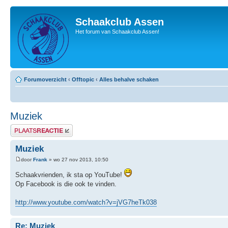
Schaakclub Assen
Het forum van Schaakclub Assen!
Forumoverzicht
‹
Offtopic
‹
Alles behalve schaken
Muziek
Plaats een reactie
Muziek
door
Frank
» wo 27 nov 2013, 10:50
Schaakvrienden, ik sta op YouTube!
Op Facebook is die ook te vinden.
http://www.youtube.com/watch?v=jVG7heTk038
Re: Muziek