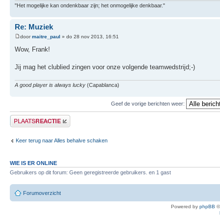
"Het mogelijke kan ondenkbaar zijn; het onmogelijke denkbaar."
Re: Muziek
door
maitre_paul
» do 28 nov 2013, 16:51
Wow, Frank!
Jij mag het clublied zingen voor onze volgende teamwedstrijd;-)
A good player is always lucky
(Capablanca)
Geef de vorige berichten weer:
Plaats een reactie
Keer terug naar Alles behalve schaken
WIE IS ER ONLINE
Gebruikers op dit forum: Geen geregistreerde gebruikers. en 1 gast
Forumoverzicht
Powered by
phpBB
©