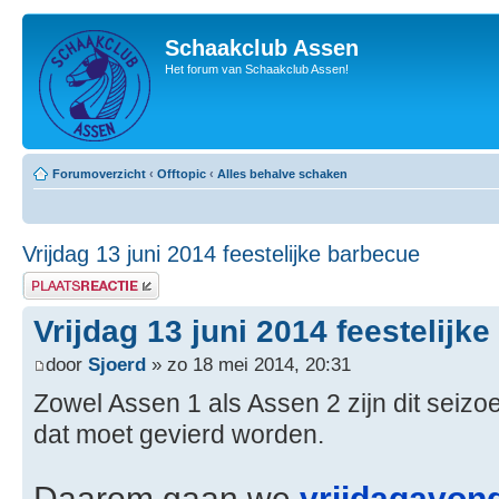
Schaakclub Assen
Het forum van Schaakclub Assen!
Forumoverzicht
‹
Offtopic
‹
Alles behalve schaken
Vrijdag 13 juni 2014 feestelijke barbecue
Plaats een reactie
Vrijdag 13 juni 2014 feestelijk
door
Sjoerd
» zo 18 mei 2014, 20:31
Zowel Assen 1 als Assen 2 zijn dit sei
dat moet gevierd worden.
Daarom gaan we
vrijdagavond