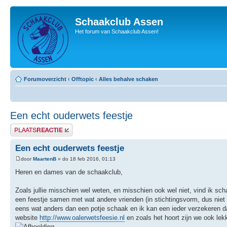
Schaakclub Assen
Het forum van Schaakclub Assen!
Forumoverzicht
‹
Offtopic
‹
Alles behalve schaken
Een echt ouderwets feestje
Plaats een reactie
Een echt ouderwets feestje
door
MaartenB
» do 18 feb 2016, 01:13
Heren en dames van de schaakclub,
Zoals jullie misschien wel weten, en misschien ook wel niet, vind ik scha
een feestje samen met wat andere vrienden (in stichtingsvorm, dus niet 
eens wat anders dan een potje schaak en ik kan een ieder verzekeren dat
website
http://www.oalerwetsfeesie.nl
en zoals het hoort zijn we ook lek
.