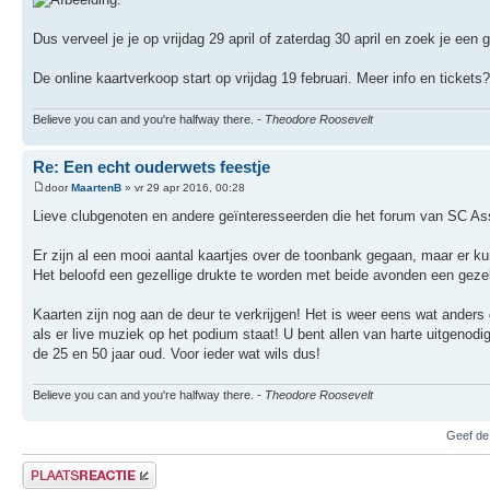
Dus verveel je je op vrijdag 29 april of zaterdag 30 april en zoek je een g
De online kaartverkoop start op vrijdag 19 februari. Meer info en tickets
Believe you can and you're halfway there. -
Theodore Roosevelt
Re: Een echt ouderwets feestje
door
MaartenB
» vr 29 apr 2016, 00:28
Lieve clubgenoten en andere geïnteresseerden die het forum van SC A
Er zijn al een mooi aantal kaartjes over de toonbank gegaan, maar er ku
Het beloofd een gezellige drukte te worden met beide avonden een gezell
Kaarten zijn nog aan de deur te verkrijgen! Het is weer eens wat ander
als er live muziek op het podium staat! U bent allen van harte uitgenod
de 25 en 50 jaar oud. Voor ieder wat wils dus!
Believe you can and you're halfway there. -
Theodore Roosevelt
Geef de
Plaats een reactie