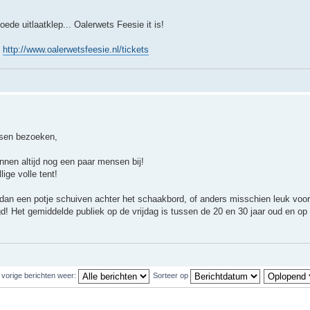
oede uitlaatklep... Oalerwets Feesie it is!
?
http://www.oalerwetsfeesie.nl/tickets
ssen bezoeken,
nnen altijd nog een paar mensen bij!
ige volle tent!
s dan een potje schuiven achter het schaakbord, of anders misschien leuk vo
igd! Het gemiddelde publiek op de vrijdag is tussen de 20 en 30 jaar oud en o
 vorige berichten weer:
Sorteer op