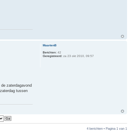
MaartenB
Berichten:
42
Geregistreerd:
za 23 okt 2010, 09:57
or de zaterdagavond
p zaterdag tussen
4 berichten • Pagina
1
van
1