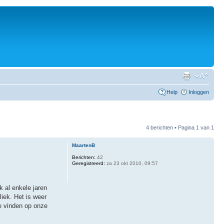
Help
Inloggen
4 berichten • Pagina
1
van
1
MaartenB
Berichten:
42
Geregistreerd:
za 23 okt 2010, 09:57
k al enkele jaren
liek. Het is weer
te vinden op onze