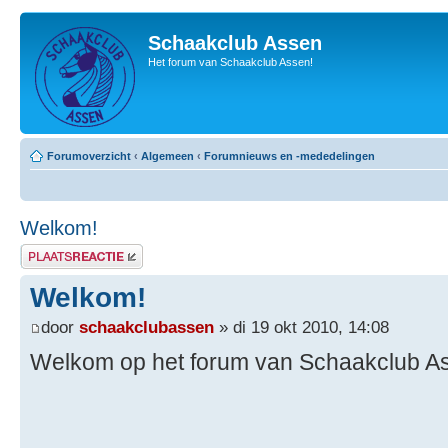
Schaakclub Assen
Het forum van Schaakclub Assen!
Forumoverzicht
‹
Algemeen
‹
Forumnieuws en -mededelingen
Welkom!
Plaats een reactie
Welkom!
door
schaakclubassen
» di 19 okt 2010, 14:08
Welkom op het forum van Schaakclub A