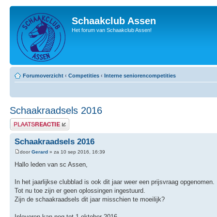
Schaakclub Assen
Het forum van Schaakclub Assen!
Forumoverzicht
‹
Competities
‹
Interne seniorencompetities
Schaakraadsels 2016
Plaats een reactie
Schaakraadsels 2016
door
Gerard
» za 10 sep 2016, 16:39
Hallo leden van sc Assen,
In het jaarlijkse clubblad is ook dit jaar weer een prijsvraag opgenomen.
Tot nu toe zijn er geen oplossingen ingestuurd.
Zijn de schaakraadsels dit jaar misschien te moeilijk?
Inleveren kan nog tot 1 oktober 2016.