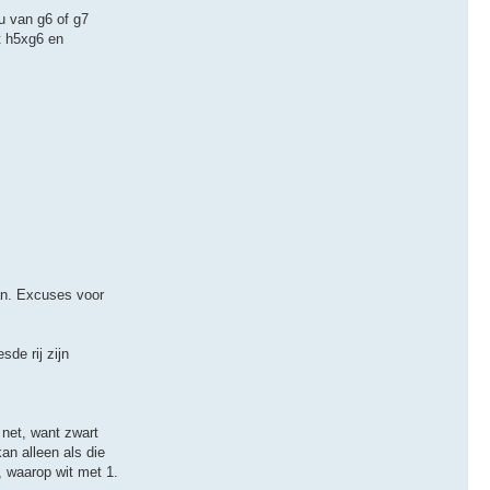
u van g6 of g7
t h5xg6 en
aan. Excuses voor
de rij zijn
 net, want zwart
an alleen als die
, waarop wit met 1.