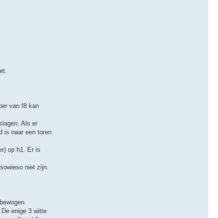
et.
per van f8 kan
slagen. Als er
d is naar een toren
r) op h1. Er is
sowieso niet zijn.
t bewogen.
De enige 3 witte