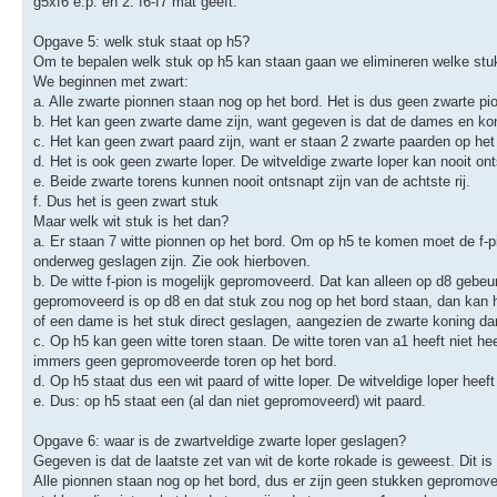
g5xf6 e.p. en 2. f6-f7 mat geeft.
Opgave 5: welk stuk staat op h5?
Om te bepalen welk stuk op h5 kan staan gaan we elimineren welke stuk
We beginnen met zwart:
a. Alle zwarte pionnen staan nog op het bord. Het is dus geen zwarte p
b. Het kan geen zwarte dame zijn, want gegeven is dat de dames en koni
c. Het kan geen zwart paard zijn, want er staan 2 zwarte paarden op het
d. Het is ook geen zwarte loper. De witveldige zwarte loper kan nooit ont
e. Beide zwarte torens kunnen nooit ontsnapt zijn van de achtste rij.
f. Dus het is geen zwart stuk
Maar welk wit stuk is het dan?
a. Er staan 7 witte pionnen op het bord. Om op h5 te komen moet de f-pi
onderweg geslagen zijn. Zie ook hierboven.
b. De witte f-pion is mogelijk gepromoveerd. Dat kan alleen op d8 gebeu
gepromoveerd is op d8 en dat stuk zou nog op het bord staan, dan kan he
of een dame is het stuk direct geslagen, aangezien de zwarte koning d
c. Op h5 kan geen witte toren staan. De witte toren van a1 heeft niet he
immers geen gepromoveerde toren op het bord.
d. Op h5 staat dus een wit paard of witte loper. De witveldige loper heef
e. Dus: op h5 staat een (al dan niet gepromoveerd) wit paard.
Opgave 6: waar is de zwartveldige zwarte loper geslagen?
Gegeven is dat de laatste zet van wit de korte rokade is geweest. Dit i
Alle pionnen staan nog op het bord, dus er zijn geen stukken gepromov