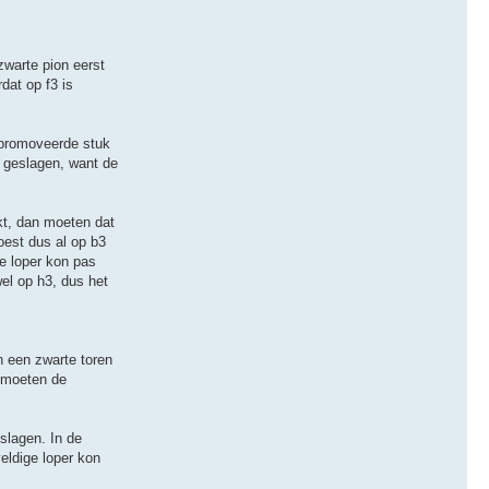
zwarte pion eerst
dat op f3 is
epromoveerde stuk
t geslagen, want de
t, dan moeten dat
oest dus al op b3
ze loper kon pas
el op h3, dus het
n een zwarte toren
3 moeten de
slagen. In de
eldige loper kon