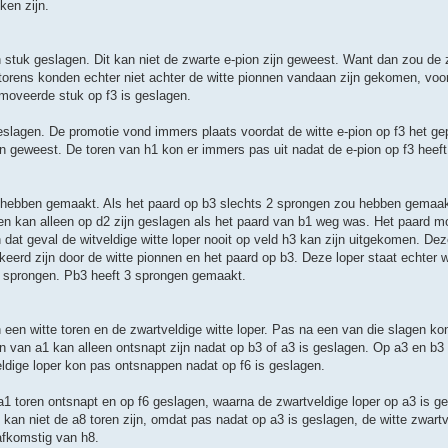
ken zijn.
en stuk geslagen. Dit kan niet de zwarte e-pion zijn geweest. Want dan zou de 
torens konden echter niet achter de witte pionnen vandaan zijn gekomen, voor
moveerde stuk op f3 is geslagen.
eslagen. De promotie vond immers plaats voordat de witte e-pion op f3 het g
jn geweest. De toren van h1 kon er immers pas uit nadat de e-pion op f3 heef
hebben gemaakt. Als het paard op b3 slechts 2 sprongen zou hebben gemaak
ren kan alleen op d2 zijn geslagen als het paard van b1 weg was. Het paard m
n dat geval de witveldige witte loper nooit op veld h3 kan zijn uitgekomen. De
erd zijn door de witte pionnen en het paard op b3. Deze loper staat echter w
 3 sprongen. Pb3 heeft 3 sprongen gemaakt.
een witte toren en de zwartveldige witte loper. Pas na een van die slagen ko
 van a1 kan alleen ontsnapt zijn nadat op b3 of a3 is geslagen. Op a3 en b
eldige loper kon pas ontsnappen nadat op f6 is geslagen.
 a1 toren ontsnapt en op f6 geslagen, waarna de zwartveldige loper op a3 is ge
an niet de a8 toren zijn, omdat pas nadat op a3 is geslagen, de witte zwartv
afkomstig van h8.