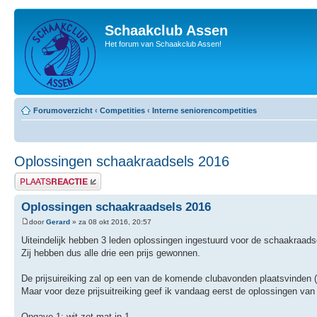
Schaakclub Assen
Het forum van Schaakclub Assen!
Forumoverzicht
‹
Competities
‹
Interne seniorencompetities
Oplossingen schaakraadsels 2016
Plaats een reactie
Oplossingen schaakraadsels 2016
door
Gerard
» za 08 okt 2016, 20:57
Uiteindelijk hebben 3 leden oplossingen ingestuurd voor de schaakraads
Zij hebben dus alle drie een prijs gewonnen.
De prijsuireiking zal op een van de komende clubavonden plaatsvinden (
Maar voor deze prijsuitreiking geef ik vandaag eerst de oplossingen van
Opgave 1: wit zet mat in 1