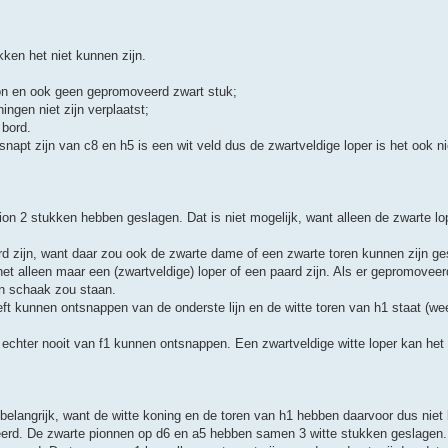
ken het niet kunnen zijn.
ion en ook geen gepromoveerd zwart stuk;
ngen niet zijn verplaatst;
 bord.
snapt zijn van c8 en h5 is een wit veld dus de zwartveldige loper is het ook ni
on 2 stukken hebben geslagen. Dat is niet mogelijk, want alleen de zwarte lo
rd zijn, want daar zou ook de zwarte dame of een zwarte toren kunnen zijn ge
t alleen maar een (zwartveldige) loper of een paard zijn. Als er gepromoveer
an schaak zou staan.
eft kunnen ontsnappen van de onderste lijn en de witte toren van h1 staat (wee
t echter nooit van f1 kunnen ontsnappen. Een zwartveldige witte loper kan het 
s belangrijk, want de witte koning en de toren van h1 hebben daarvoor dus nie
eerd. De zwarte pionnen op d6 en a5 hebben samen 3 witte stukken geslagen. 