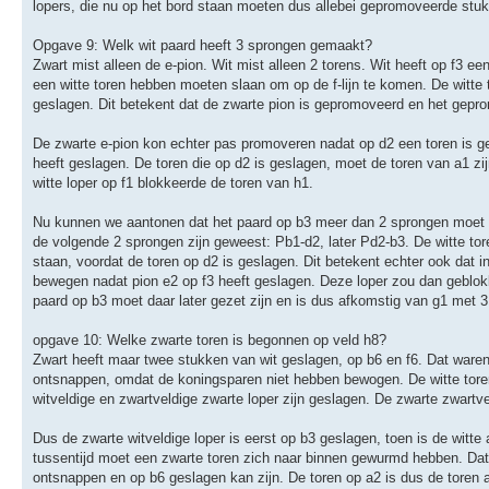
lopers, die nu op het bord staan moeten dus allebei gepromoveerde stuk
Opgave 9: Welk wit paard heeft 3 sprongen gemaakt?
Zwart mist alleen de e-pion. Wit mist alleen 2 torens. Wit heeft op f3 e
een witte toren hebben moeten slaan om op de f-lijn te komen. De witte 
geslagen. Dit betekent dat de zwarte pion is gepromoveerd en het gepro
De zwarte e-pion kon echter pas promoveren nadat op d2 een toren is g
heeft geslagen. De toren die op d2 is geslagen, moet de toren van a1 zi
witte loper op f1 blokkeerde de toren van h1.
Nu kunnen we aantonen dat het paard op b3 meer dan 2 sprongen moet 
de volgende 2 sprongen zijn geweest: Pb1-d2, later Pd2-b3. De witte to
staan, voordat de toren op d2 is geslagen. Dit betekent echter ook dat i
bewegen nadat pion e2 op f3 heeft geslagen. Deze loper zou dan geblokke
paard op b3 moet daar later gezet zijn en is dus afkomstig van g1 met
opgave 10: Welke zwarte toren is begonnen op veld h8?
Zwart heeft maar twee stukken van wit geslagen, op b6 en f6. Dat waren 
ontsnappen, omdat de koningsparen niet hebben bewogen. De witte toren
witveldige en zwartveldige zwarte loper zijn geslagen. De zwarte zwartv
Dus de zwarte witveldige loper is eerst op b3 geslagen, toen is de witte
tussentijd moet een zwarte toren zich naar binnen gewurmd hebben. Dat k
ontsnappen en op b6 geslagen kan zijn. De toren op a2 is dus de toren 