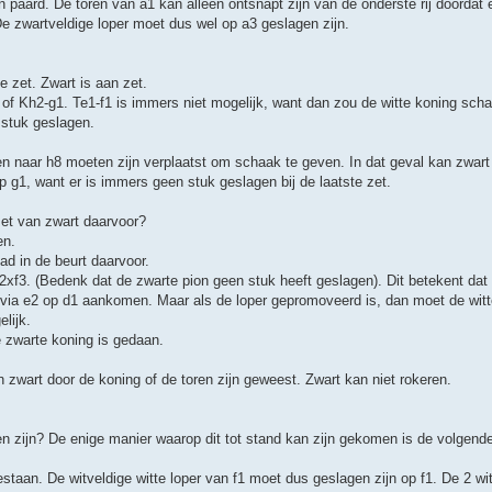
en paard. De toren van a1 kan alleen ontsnapt zijn van de onderste rij doordat 
De zwartveldige loper moet dus wel op a3 geslagen zijn.
e zet. Zwart is aan zet.
e of Kh2-g1. Te1-f1 is immers niet mogelijk, want dan zou de witte koning sc
 stuk geslagen.
en naar h8 moeten zijn verplaatst om schaak te geven. In dat geval kan zwart
 g1, want er is immers geen stuk geslagen bij de laatste zet.
zet van zwart daarvoor?
en.
ad in de beurt daarvoor.
e2xf3. (Bedenk dat de zwarte pion geen stuk heeft geslagen). Dit betekent dat
via e2 op d1 aankomen. Maar als de loper gepromoveerd is, dan moet de witt
lijk.
de zwarte koning is gedaan.
n zwart door de koning of de toren zijn geweest. Zwart kan niet rokeren.
n zijn? De enige manier waarop dit tot stand kan zijn gekomen is de volgend
estaan. De witveldige witte loper van f1 moet dus geslagen zijn op f1. De 2 wit