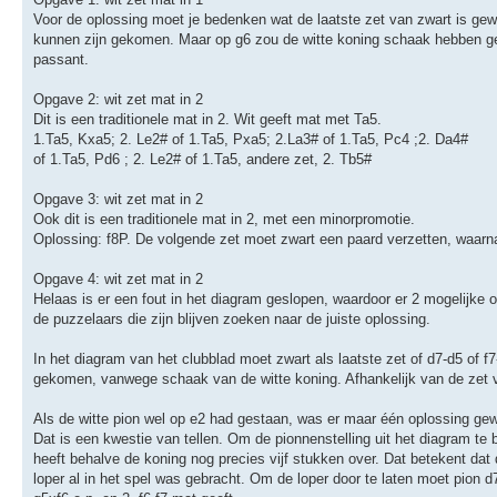
Voor de oplossing moet je bedenken wat de laatste zet van zwart is ge
kunnen zijn gekomen. Maar op g6 zou de witte koning schaak hebben ge
passant.
Opgave 2: wit zet mat in 2
Dit is een traditionele mat in 2. Wit geeft mat met Ta5.
1.Ta5, Kxa5; 2. Le2# of 1.Ta5, Pxa5; 2.La3# of 1.Ta5, Pc4 ;2. Da4#
of 1.Ta5, Pd6 ; 2. Le2# of 1.Ta5, andere zet, 2. Tb5#
Opgave 3: wit zet mat in 2
Ook dit is een traditionele mat in 2, met een minorpromotie.
Oplossing: f8P. De volgende zet moet zwart een paard verzetten, waarn
Opgave 4: wit zet mat in 2
Helaas is er een fout in het diagram geslopen, waardoor er 2 mogelijke
de puzzelaars die zijn blijven zoeken naar de juiste oplossing.
In het diagram van het clubblad moet zwart als laatste zet of d7-d5 of f
gekomen, vanwege schaak van de witte koning. Afhankelijk van de zet v
Als de witte pion wel op e2 had gestaan, was er maar één oplossing ge
Dat is een kwestie van tellen. Om de pionnenstelling uit het diagram te
heeft behalve de koning nog precies vijf stukken over. Dat betekent dat 
loper al in het spel was gebracht. Om de loper door te laten moet pion 