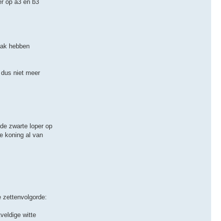
er op a3 en b3
haak hebben
 dus niet meer
 de zwarte loper op
e koning al van
e zettenvolgorde:
veldige witte