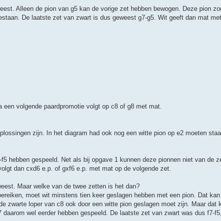
weest. Alleen de pion van g5 kan de vorige zet hebben bewogen. Deze pion zo
staan. De laatste zet van zwart is dus geweest g7-g5. Wit geeft dan mat me
a een volgende paardpromotie volgt op c8 of g8 met mat.
 oplossingen zijn. In het diagram had ook nog een witte pion op e2 moeten st
7-f5 hebben gespeeld. Net als bij opgave 1 kunnen deze pionnen niet van de zes
olgt dan cxd6 e.p. of gxf6 e.p. met mat op de volgende zet.
weest. Maar welke van de twee zetten is het dan?
 bereiken, moet wit minstens tien keer geslagen hebben met een pion. Dat kan
de zwarte loper van c8 ook door een witte pion geslagen moet zijn. Maar dat k
d7 daarom wel eerder hebben gespeeld. De laatste zet van zwart was dus f7-f5