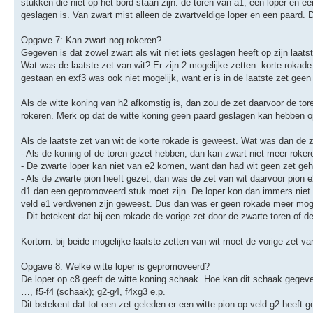
stukken die niet op het bord staan zijn: de toren van a1, een loper en e
geslagen is. Van zwart mist alleen de zwartveldige loper en een paard. 
Opgave 7: Kan zwart nog rokeren?
Gegeven is dat zowel zwart als wit niet iets geslagen heeft op zijn laatst
Wat was de laatste zet van wit? Er zijn 2 mogelijke zetten: korte rokad
gestaan en exf3 was ook niet mogelijk, want er is in de laatste zet geen
Als de witte koning van h2 afkomstig is, dan zou de zet daarvoor de tor
rokeren. Merk op dat de witte koning geen paard geslagen kan hebben op
Als de laatste zet van wit de korte rokade is geweest. Wat was dan de 
- Als de koning of de toren gezet hebben, dan kan zwart niet meer roker
- De zwarte loper kan niet van e2 komen, want dan had wit geen zet geh
- Als de zwarte pion heeft gezet, dan was de zet van wit daarvoor pion 
d1 dan een gepromoveerd stuk moet zijn. De loper kon dan immers niet 
veld e1 verdwenen zijn geweest. Dus dan was er geen rokade meer moge
- Dit betekent dat bij een rokade de vorige zet door de zwarte toren of 
Kortom: bij beide mogelijke laatste zetten van wit moet de vorige zet va
Opgave 8: Welke witte loper is gepromoveerd?
De loper op c8 geeft de witte koning schaak. Hoe kan dit schaak gegeve
…, f5-f4 (schaak); g2-g4, f4xg3 e.p.
Dit betekent dat tot een zet geleden er een witte pion op veld g2 heeft g