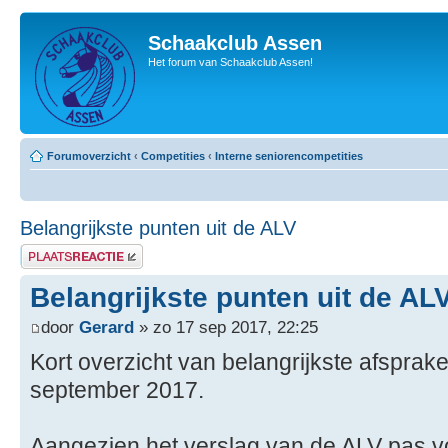
Schaakclub Assen
Het forum van Schaakclub Assen!
Forumoverzicht
‹
Competities
‹
Interne seniorencompetities
Belangrijkste punten uit de ALV
Plaats een reactie
Belangrijkste punten uit de AL
door
Gerard
» zo 17 sep 2017, 22:25
Kort overzicht van belangrijkste afsprak
september 2017.
Aangezien het verslag van de ALV pas v