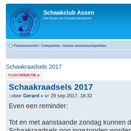
Schaakclub Assen
Het forum van Schaakclub Assen!
Forumoverzicht
‹
Competities
‹
Interne seniorencompetities
Schaakraadsels 2017
Plaats een reactie
Schaakraadsels 2017
door
Gerard
» vr 29 sep 2017, 18:32
Even een reminder:
Tot en met aanstaande zondag kunnen d
Schaakraadsels nog ingezonden worden