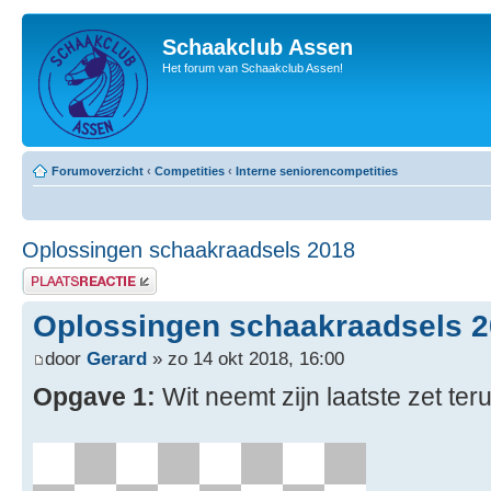
Schaakclub Assen
Het forum van Schaakclub Assen!
Forumoverzicht
‹
Competities
‹
Interne seniorencompetities
Oplossingen schaakraadsels 2018
Plaats een reactie
Oplossingen schaakraadsels 
door
Gerard
» zo 14 okt 2018, 16:00
Opgave 1:
Wit neemt zijn laatste zet ter