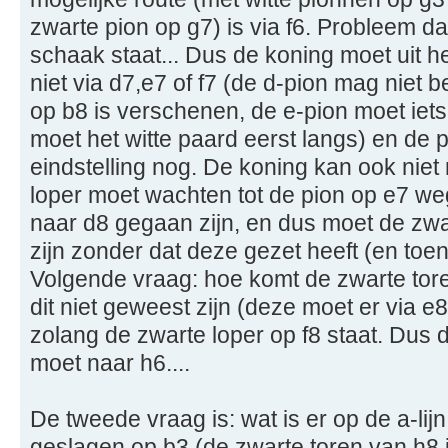
zwarte pion op g7) is via f6. Probleem da
schaak staat... Dus de koning moet uit h
niet via d7,e7 of f7 (de d-pion mag niet 
op b8 is verschenen, de e-pion moet iets
moet het witte paard eerst langs) en de pi
eindstelling nog. De koning kan ook niet
loper moet wachten tot de pion op e7 we
naar d8 gegaan zijn, en dus moet de zw
zijn zonder dat deze gezet heeft (en toen
Volgende vraag: hoe komt de zwarte tor
dit niet geweest zijn (deze moet er via e8
zolang de zwarte loper op f8 staat. Dus 
moet naar h6....
De tweede vraag is: wat is er op de a-lijn
geslagen op b3 (de zwarte toren van h8 i