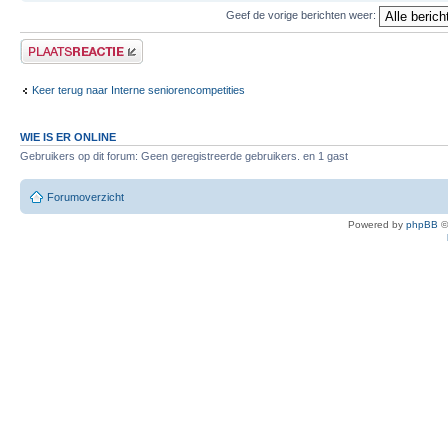
Geef de vorige berichten weer:
Plaats een reactie
Keer terug naar Interne seniorencompetities
WIE IS ER ONLINE
Gebruikers op dit forum: Geen geregistreerde gebruikers. en 1 gast
Forumoverzicht
Powered by
phpBB
©