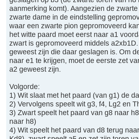
aanmerking komt). Aangezien de zwarte 
zwarte dame in de eindstelling gepromo
waar een zwarte pion gepromoveerd kan z
het witte paard moet eerst naar a1 voord
zwart is gepromoveerd middels a2xb1D. D
geweest zijn die daar geslagen is. Om 
naar e1 te krijgen, moet de eerste zet 
a2 geweest zijn.
Volgorde:
1) Wit slaat met het paard (van g1) de 
2) Vervolgens speelt wit g3, f4, Lg2 en T
3) Zwart speelt het paard van g8 naar h
naar h8)
4) Wit speelt het paard van d8 terug naar
Kd8), zwart speelt a5 en zet zijn toren v