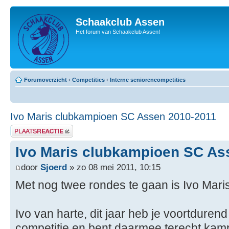
Schaakclub Assen
Het forum van Schaakclub Assen!
Forumoverzicht
‹
Competities
‹
Interne seniorencompetities
Ivo Maris clubkampioen SC Assen 2010-2011
Plaats een reactie
Ivo Maris clubkampioen SC As
door
Sjoerd
» zo 08 mei 2011, 10:15
Met nog twee rondes te gaan is Ivo Mar
Ivo van harte, dit jaar heb je voortduren
competitie en bent daarmee terecht kam