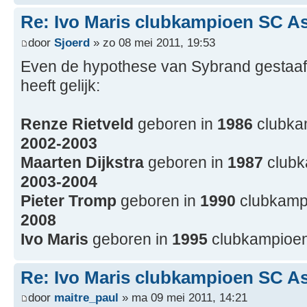
Re: Ivo Maris clubkampioen SC A
door
Sjoerd
» zo 08 mei 2011, 19:53
Even de hypothese van Sybrand gestaafd i
heeft gelijk:
Renze Rietveld
geboren in
1986
clubkam
2002-2003
Maarten Dijkstra
geboren in
1987
clubk
2003-2004
Pieter Tromp
geboren in
1990
clubkampi
2008
Ivo Maris
geboren in
1995
clubkampioen
Re: Ivo Maris clubkampioen SC A
door
maitre_paul
» ma 09 mei 2011, 14:21