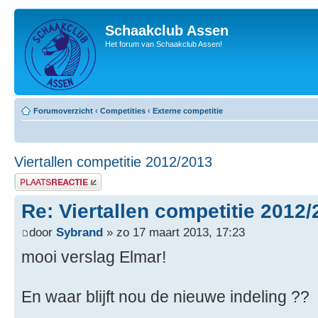
Schaakclub Assen
Het forum van Schaakclub Assen!
Forumoverzicht
‹
Competities
‹
Externe competitie
Viertallen competitie 2012/2013
Plaats een reactie
Re: Viertallen competitie 2012
door
Sybrand
» zo 17 maart 2013, 17:23
mooi verslag Elmar!
En waar blijft nou de nieuwe indeling ??