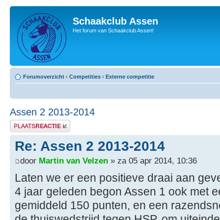
Schaakclub Assen
Het forum van Schaakclub Assen!
Forumoverzicht
‹
Competities
‹
Externe competitie
Assen 2 2013-2014
Plaats een reactie
Re: Assen 2 2013-2014
door
Martin van Velzen
» za 05 apr 2014, 10:36
Laten we er een positieve draai aan gev
4 jaar geleden begon Assen 1 ook met e
gemiddeld 150 punten, en een razendsne
de thuiswedstrijd tegen HSP, om uiteinde