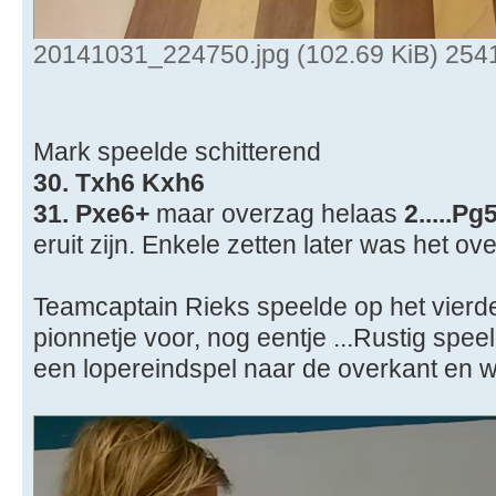
20141031_224750.jpg (102.69 KiB) 254
Mark speelde schitterend
30. Txh6 Kxh6
31. Pxe6+
maar overzag helaas
2.....Pg
eruit zijn. Enkele zetten later was het ove
Teamcaptain Rieks speelde op het vierde
pionnetje voor, nog eentje ...Rustig spee
een lopereindspel naar de overkant en wo