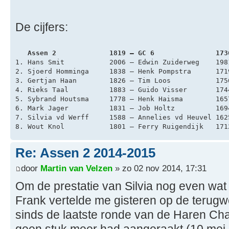
De cijfers:
   Assen 2             1819 – GC 6               173
1. Hans Smit           2006 – Edwin Zuiderweg    198
2. Sjoerd Homminga     1838 – Henk Pompstra      171
3. Gertjan Haan        1826 – Tim Loos           175
4. Rieks Taal          1883 – Guido Visser       174
5. Sybrand Houtsma     1778 – Henk Haisma        165
6. Mark Jager          1831 – Job Holtz          169
7. Silvia vd Werff     1588 – Annelies vd Heuvel 162
8. Wout Knol           1801 – Ferry Ruigendijk   171
Re: Assen 2 2014-2015
door
Martin van Velzen
» zo 02 nov 2014, 17:31
Om de prestatie van Silvia nog even wat
Frank vertelde me gisteren op de terug
sinds de laatste ronde van de Haren Cha
geen stuk meer had aangeraakt (10 mei, 