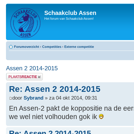
Schaakclub Assen
Het forum van Schaakclub Assen!
Forumoverzicht
‹
Competities
‹
Externe competitie
Assen 2 2014-2015
Plaats een reactie
Re: Assen 2 2014-2015
door
Sybrand
» za 04 okt 2014, 09:31
En Assen-2 pakt de koppositie na de ee
we wel niet volhouden gok ik
Re: Assen 2 2014-2015