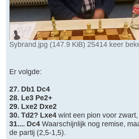
Sybrand.jpg (147.9 KiB) 25414 keer be
Er volgde:
27. Db1 Dc4
28. Le3 Pe2+
29. Lxe2 Dxe2
30. Td2? Lxe4
wint een pion voor zwart
31.... Dc4
Waarschijnlijk nog remise, maa
de partij (2,5-1,5).