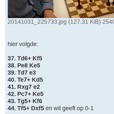
20141031_225733.jpg (127.31 KiB) 254
hier volgde:
37. Td6+ Kf5
38. Pe8 Ke5
39. Td7 e3
40. Te7+ Kd5
41. Rxg7 e2
42. Pc7+ Ke5
43. Tg5+ Kf6
44. Tf5+ Dxf5
en wit geeft op 0-1