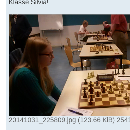
Klasse Silvia!
20141031_225809.jpg (123.66 KiB) 254