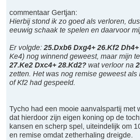
commentaar Gertjan:
Hierbij stond ik zo goed als verloren, du
eeuwig schaak te spelen en daarvoor mi
Er volgde:
25.Dxb6 Dxg4+ 26.Kf2 Dh4+
Ke4) nog winnend geweest, maar mijn t
27.Ke2 Dxc4+ 28.Kd2?
wat verloor na
2
zetten. Het was nog remise geweest als
of Kf2 had gespeeld.
Tycho had een mooie aanvalspartij met wi
dat hierdoor zijn eigen koning op de toc
kansen en scherp spel, uiteindelijk om 10
en remise omdat zetherhaling dreigde.