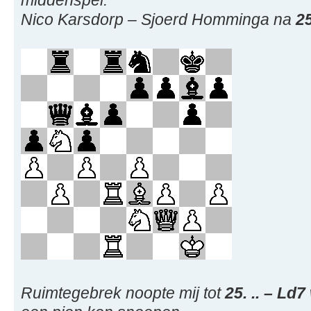
middenspel.
Nico Karsdorp – Sjoerd Homminga na
2
Ruimtegebrek noopte mij tot
25. .. – Ld7