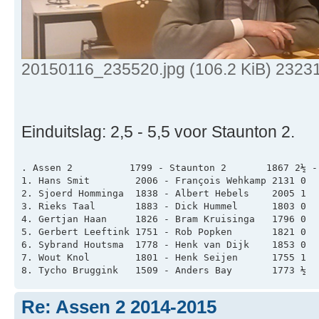
20150116_235520.jpg (106.2 KiB) 2323
Einduitslag: 2,5 - 5,5 voor Staunton 2.
. Assen 2          1799 - Staunton 2       1867 2½ -
1. Hans Smit        2006 - François Wehkamp 2131 0  
2. Sjoerd Homminga  1838 - Albert Hebels    2005 1  
3. Rieks Taal       1883 - Dick Hummel      1803 0  
4. Gertjan Haan     1826 - Bram Kruisinga   1796 0  
5. Gerbert Leeftink 1751 - Rob Popken       1821 0  
6. Sybrand Houtsma  1778 - Henk van Dijk    1853 0  
7. Wout Knol        1801 - Henk Seijen      1755 1  
8. Tycho Bruggink   1509 - Anders Bay       1773 ½  
Re: Assen 2 2014-2015