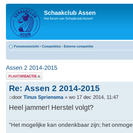
Schaakclub Assen
Het forum van Schaakclub Assen!
Forumoverzicht
‹
Competities
‹
Externe competitie
Assen 2 2014-2015
Plaats een reactie
Re: Assen 2 2014-2015
door
Tinus Spriensma
» wo 17 dec 2014, 11:47
Heel jammer! Herstel volgt?
"Het mogelijke kan ondenkbaar zijn; het onmogel