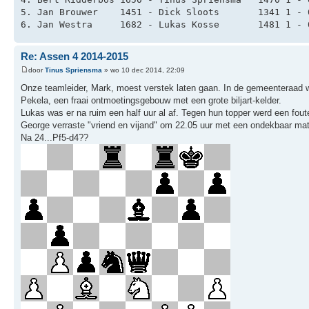
5. Jan Brouwer    1451 - Dick Sloots       1341 1 - 
6. Jan Westra     1682 - Lukas Kosse       1481 1 - 
Re: Assen 4 2014-2015
door
Tinus Spriensma
» wo 10 dec 2014, 22:09
Onze teamleider, Mark, moest verstek laten gaan. In de gemeenteraad w
Pekela, een fraai ontmoetingsgebouw met een grote biljart-kelder.
Lukas was er na ruim een half uur al af. Tegen hun topper werd een foute
George verraste "vriend en vijand" om 22.05 uur met een ondekbaar mat 
Na 24...Pf5-d4??