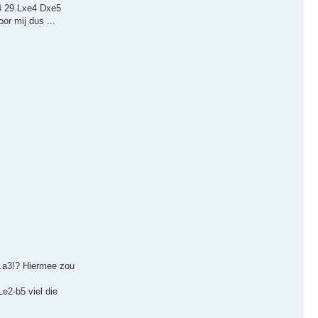
e4 29.Lxe4 Dxe5
r mij dus ...
..a3!? Hiermee zou
Le2-b5 viel die