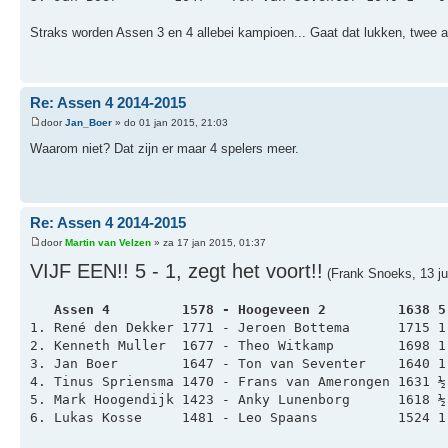
Straks worden Assen 3 en 4 allebei kampioen... Gaat dat lukken, twee ac
Re: Assen 4 2014-2015
door
Jan_Boer
» do 01 jan 2015, 21:03
Waarom niet? Dat zijn er maar 4 spelers meer.
Re: Assen 4 2014-2015
door
Martin van Velzen
» za 17 jan 2015, 01:37
VIJF EEN!! 5 - 1, zegt het voort!!
(Frank Snoeks, 13 ju
   Assen 4         1578 - Hoogeveen 2         1638 5
1. René den Dekker 1771 - Jeroen Bottema      1715 1
2. Kenneth Muller  1677 - Theo Witkamp        1698 1
3. Jan Boer        1647 - Ton van Seventer    1640 1
4. Tinus Spriensma 1470 - Frans van Amerongen 1631 ½
5. Mark Hoogendijk 1423 - Anky Lunenborg      1618 ½
6. Lukas Kosse     1481 - Leo Spaans          1524 1