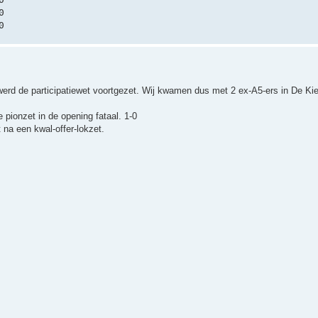
0
0
erd de participatiewet voortgezet. Wij kwamen dus met 2 ex-A5-ers in De Ki
 pionzet in de opening fataal. 1-0
na een kwal-offer-lokzet.