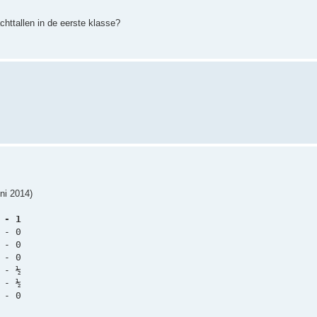
httallen in de eerste klasse?
ni 2014)
 - 1
 - 0
 - 0
 - 0
 - ½
 - ½
 - 0