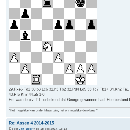
29.Pxe6 Td2 30.b3 Lc6 31.h3 Tb2 32.Pd4 Ld5 33.Tc7 Tb1+ 34.Kh2 Ta1 
43.Pf5 Kh7 44.a5 1-0
Het was de plv. T.L. onbekend dat George gewonnen had. Hoe bestond he
"Het mogelijke kan ondenkbaar zijn; het onmogelijke denkbaar."
Re: Assen 4 2014-2015
door
Jan_Boer
» do 18 dec 2014, 18:13