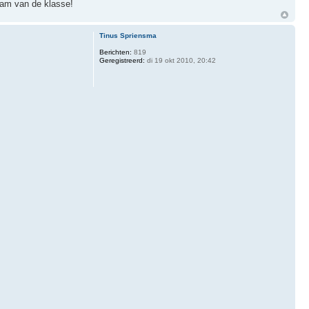
eam van de klasse!
Tinus Spriensma
Berichten:
819
Geregistreerd:
di 19 okt 2010, 20:42