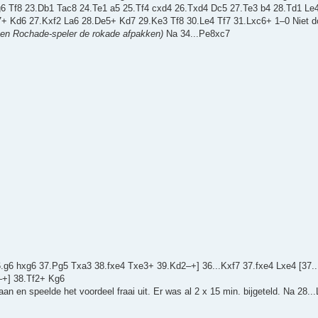
2.Lg6 Tf8 23.Db1 Tac8 24.Te1 a5 25.Tf4 cxd4 26.Txd4 Dc5 27.Te3 b4 28.Td1 L
 Kd6 27.Kxf2 La6 28.De5+ Kd7 29.Ke3 Tf8 30.Le4 Tf7 31.Lxc6+ 1–0 Niet doo
 een Rochade-speler de rokade afpakken)
Na 34...Pe8xc7
36.g6 hxg6 37.Pg5 Txa3 38.fxe4 Txe3+ 39.Kd2–+] 36...Kxf7 37.fxe4 Lxe4 [37.
2–+] 38.Tf2+ Kg6
n en speelde het voordeel fraai uit. Er was al 2 x 15 min. bijgeteld. Na 28...