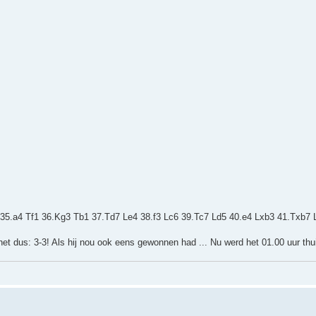
35.a4 Tf1 36.Kg3 Tb1 37.Td7 Le4 38.f3 Lc6 39.Tc7 Ld5 40.e4 Lxb3 41.Txb7 
t dus: 3-3! Als hij nou ook eens gewonnen had ... Nu werd het 01.00 uur thu