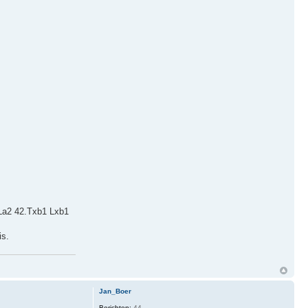
La2 42.Txb1 Lxb1
is.
Jan_Boer
Berichten:
44