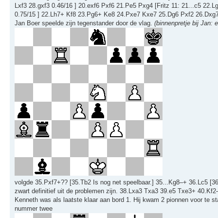
Lxf3 28.gxf3 0.46/16 ] 20.exf6 Pxf6 21.Pe5 Pxg4 [Fritz 11: 21...c5 2
0.75/15 ] 22.Lh7+ Kf8 23.Pg6+ Ke8 24.Pxe7 Kxe7 25.Dg6 Pxf2 26.Dxg7+
Jan Boer speelde zijn tegenstander door de vlag.
(binnenpretje bij Jan:
volgde 35.Pxf7+?? [35.Tb2 Is nog net speelbaar.] 35...Kg8–+ 36.Lc5 [
zwart definitief uit de problemen zijn. 38.Lxa3 Txa3 39.e5 Txe3+ 40.Kf
Kenneth was als laatste klaar aan bord 1. Hij kwam 2 pionnen voor te staa
nummer twee