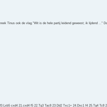
eek Tinus ook de vlag."Wit is de hele partij leidend geweest; ik lijdend ..." 
.c5 20.Lxb5 cxd4 21.cxd4 f5 22.Tg3 Tac8 23.Dd2 Txc1+ 24.Dxc1 f4 25.Tg4 Tc8