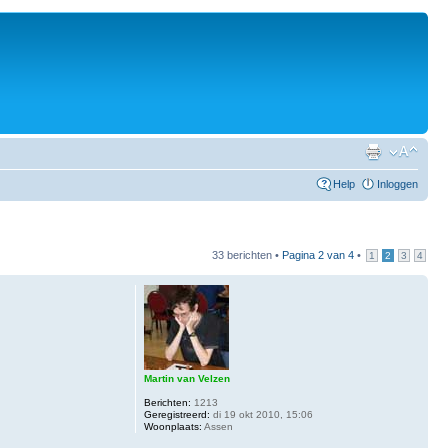
Help
Inloggen
33 berichten •
Pagina
2
van
4
•
1
2
3
4
Martin van Velzen
Berichten:
1213
Geregistreerd:
di 19 okt 2010, 15:06
Woonplaats:
Assen