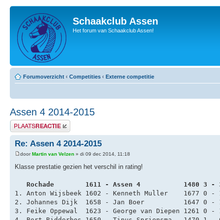
Schaakclub Assen
Het forum van Schaakclub Assen!
Forumoverzicht
‹
Competities
‹
Externe competitie
Assen 4 2014-2015
Plaats een reactie
Re: Assen 4 2014-2015
door
Martin van Velzen
» di 09 dec 2014, 11:18
Klasse prestatie gezien het verschil in rating!
   Rochade        1611 - Assen 4           1480 3 - 
1. Anton Wijsbeek 1602 - Kenneth Muller    1677 0 - 
2. Johannes Dijk  1658 - Jan Boer          1647 0 - 
3. Feike Oppewal  1623 - George van Diepen 1261 0 - 
4. Bert Ridderbos 1650 - Tinus Spriensma   1470 1 - 