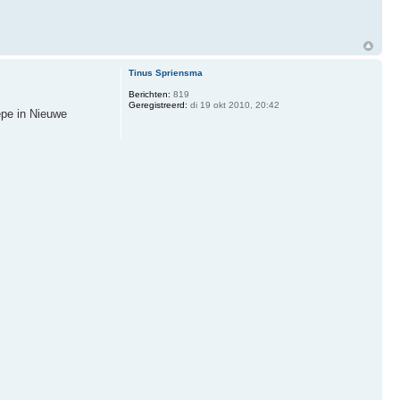
Tinus Spriensma
Berichten:
819
Geregistreerd:
di 19 okt 2010, 20:42
epe in Nieuwe