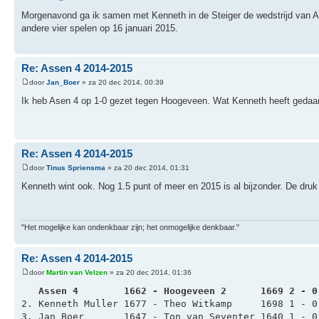
Morgenavond ga ik samen met Kenneth in de Steiger de wedstrijd van 
andere vier spelen op 16 januari 2015.
Re: Assen 4 2014-2015
door
Jan_Boer
» za 20 dec 2014, 00:39
Ik heb Asen 4 op 1-0 gezet tegen Hoogeveen. Wat Kenneth heeft gedaan,
Re: Assen 4 2014-2015
door
Tinus Spriensma
» za 20 dec 2014, 01:31
Kenneth wint ook. Nog 1.5 punt of meer en 2015 is al bijzonder. De druk 
"Het mogelijke kan ondenkbaar zijn; het onmogelijke denkbaar."
Re: Assen 4 2014-2015
door
Martin van Velzen
» za 20 dec 2014, 01:36
   Assen 4        1662 - Hoogeveen 2      1669 2 - 0
2. Kenneth Muller 1677 - Theo Witkamp     1698 1 - 0
3. Jan Boer       1647 - Ton van Seventer 1640 1 - 0