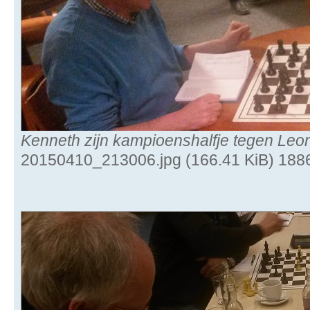
Kenneth zijn kampioenshalfje tegen Leo
20150410_213006.jpg (166.41 KiB) 188