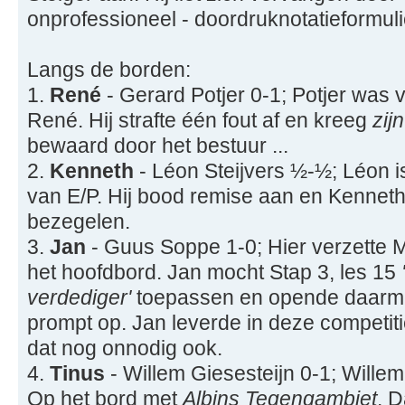
onprofessioneel - doordruknotatieformulie
Langs de borden:
1.
René
- Gerard Potjer 0-1; Potjer was v
René. Hij strafte één fout af en kreeg
zijn
bewaard door het bestuur ...
2.
Kenneth
- Léon Steijvers ½-½; Léon i
van E/P. Hij bood remise aan en Kennet
bezegelen.
3.
Jan
- Guus Soppe 1-0; Hier verzette 
het hoofdbord. Jan mocht Stap 3, les 15
verdediger'
toepassen en opende daarme
prompt op. Jan leverde in deze competitie
dat nog onnodig ook.
4.
Tinus
- Willem Giesesteijn 0-1; Willem
Op het bord met
Albins Tegengambiet
. D