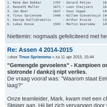
1. René den Dekker      1787 - Gerard Potjer      16
2. Kenneth Muller       1671 - Leon Steijvers     16
3. Jan Boer             1647 - Guus Soppe         14
4. Tinus Spriensma      1446 - Willem Giesesteijn 14
5. George Kallidromitis      - Arthur Kruize      13
6. Lukas Kosse          1503 - Martin Wiersema    14
Niettemin: nogmaals gefeliciteerd met 
Re: Assen 4 2014-2015
door
Tinus Spriensma
» za 11 apr 2015, 15:44
"Gemengde gevoelens" - Kampioen ond
slotronde / dankzij nipt verlies.
De vraag vooraf was: "Waarom staat Eel
laag?"
Onze teamleider, Mark, kwam met een ch
Steiger aan. Hij liet zich vervangen door