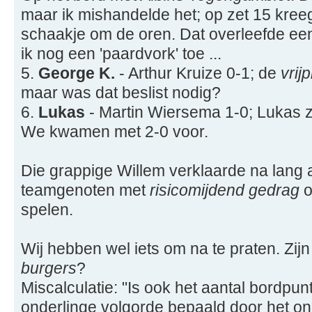
maar ik mishandelde het; op zet 15 kree
schaakje om de oren. Dat overleefde een 
ik nog een 'paardvork' toe ...
5.
George K.
- Arthur Kruize 0-1; de
vrij
maar was dat beslist nodig?
6.
Lukas
- Martin Wiersema 1-0; Lukas z
We kwamen met 2-0 voor.
Die grappige Willem verklaarde na lang a
teamgenoten met
risicomijdend gedrag
o
spelen.
Wij hebben wel iets om na te praten. Zijn
burgers
?
Miscalculatie: "Is ook het aantal bordpun
onderlinge volgorde bepaald door het ond