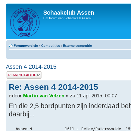
Schaakclub Assen
Het forum van Schaakclub Assen!
Forumoverzicht
‹
Competities
‹
Externe competitie
Assen 4 2014-2015
Plaats een reactie
Re: Assen 4 2014-2015
door
Martin van Velzen
» za 11 apr 2015, 00:07
En die 2,5 bordpunten zijn inderdaad beh
daarbij...
   Assen 4              1611 - Eelde/Paterswolde  15