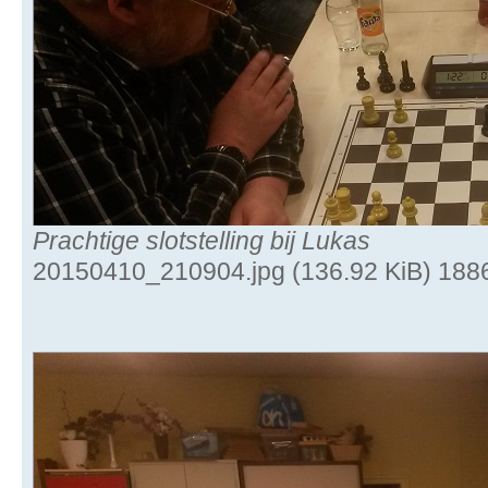
Prachtige slotstelling bij Lukas
20150410_210904.jpg (136.92 KiB) 188