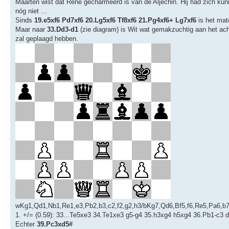
Maarten wist dat René gecharmeerd is van de Aljechin. Hij had zich kun
nóg niet ...
Sinds
19.e5xf6 Pd7xf6 20.Lg5xf6 Tf8xf6 21.Pg4xf6+ Lg7xf6
is het mate
Maar naar
33.Dd3-d1
(zie diagram) is Wit wat gemakzuchtig aan het ac
zal geplaagd hebben.
wKg1,Qd1,Nb1,Re1,e3,Pb2,b3,c2,f2,g2,h3/bKg7,Qd6,Bf5,f6,Re5,Pa6,b7
1. +/= (0.59): 33...Te5xe3 34.Te1xe3 g5-g4 35.h3xg4 h5xg4 36.Pb1-c3 
Echter
39.Pc3xd5#