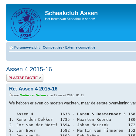
Schaakclub Assen
Het forum van Schaakclub Assen!
Forumoverzicht
‹
Competities
‹
Externe competitie
Assen 4 2015-16
Plaats een reactie
Re: Assen 4 2015-16
door
Martin van Velzen
» za 12 maart 2016, 01:11
We hebben er even op moeten wachten, maar de eerste overwinning van A
   Assen 4           1633 - Haren & Oostermoer 3 158
1. René den Dekker   1735 - Maarten Roorda       180
2. Cor van der Werff 1694 - Johan Meirink        172
3. Jan Boer          1582 - Martin van Timmeren  152
4. Ben van Os        1692 - Bob Dröge            155