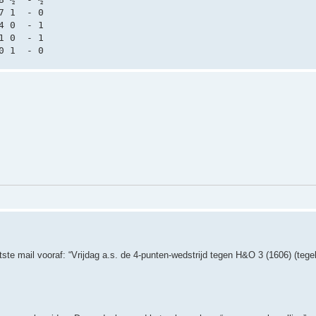
7 1  - 0
4 0  - 1
1 0  - 1
0 1  - 0
tste mail vooraf: “Vrijdag a.s. de 4-punten-wedstrijd tegen H&O 3 (1606) (tegel