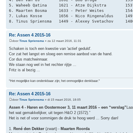
5. Waheeb Qatina     1621 - Atze Dijkstra        153
6. Maarten Bosma     1633 - Peter Weites         154
7. Lukas Kosse       1656 - Nico Ringenaldus     149
8. Tinus Spriensma   1449 - Alexey Svetachov     148
Re: Assen 4 2015-16
door
Tinus Spriensma
» za 12 maart 2016, 11:31
Schaken is toch een kwestie van 'actief geduld'.
Cor zat het langst en sloeg een remise aanbod van de hand.
Cor dus matchwinnaar.
We staan nog wel in het rechter rijtje ...
Fritz is al bezig ...
"Het mogelijke kan ondenkbaar zijn; het onmogelijke denkbaar."
Re: Assen 4 2015-16
door
Tinus Spriensma
» di 15 maart 2016, 18:05
Assen 4 - Haren en Oostermoer 3, 11 maart 2016 – een “verslag”
Laa
het wat gemakkelijker, uit tegen H&O 2 (1572).”
Het is net of voor sommigen de druk te hoog werd ... Sorry dan!
1.
René den Dekker
(zwart) -
Maarten Roorda