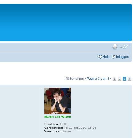
Help
Inloggen
40 berichten •
Pagina
3
van
4
•
1
2
3
4
Martin van Velzen
Berichten:
1213
Geregistreerd:
di 19 okt 2010, 15:06
Woonplaats:
Assen