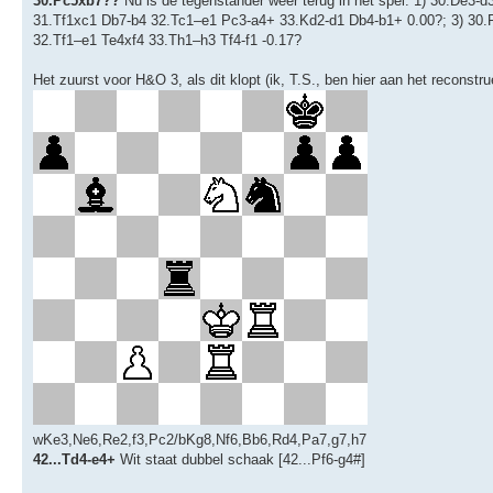
30.Pc5xb7??
Nu is de tegenstander weer terug in het spel. 1) 30.De3
31.Tf1xc1 Db7-b4 32.Tc1–e1 Pc3-a4+ 33.Kd2-d1 Db4-b1+ 0.00?; 3) 30
32.Tf1–e1 Te4xf4 33.Th1–h3 Tf4-f1 -0.17?
Het zuurst voor H&O 3, als dit klopt (ik, T.S., ben hier aan het reconst
wKe3,Ne6,Re2,f3,Pc2/bKg8,Nf6,Bb6,Rd4,Pa7,g7,h7
42...Td4-e4+
Wit staat dubbel schaak [42...Pf6-g4#]