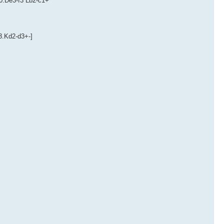
30.De3-f3 Lb2-c1+
3.Kd2-d3+-]