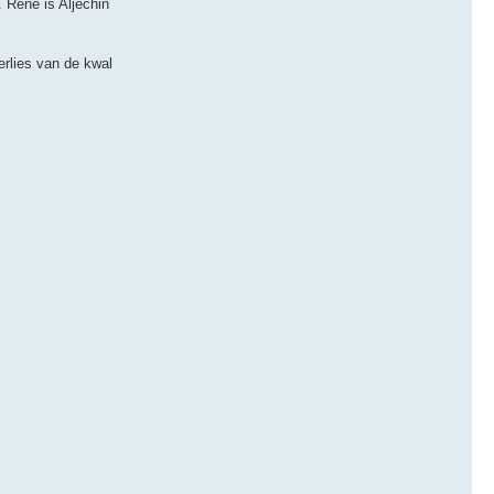
 René is Aljechin
rlies van de kwal