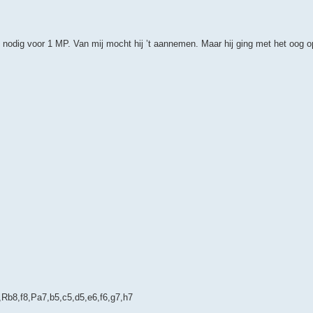
nodig voor 1 MP. Van mij mocht hij ’t aannemen. Maar hij ging met het oog o
b8,f8,Pa7,b5,c5,d5,e6,f6,g7,h7