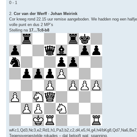
0 - 1
2.
Cor van der Werff
-
Johan Meirink
Cor kreeg rond 22.15 uur remise aangeboden. We hadden nog een halfje 
volle punt en dus 2 MP’s
Stelling na
17...Tc8-b8
wKc1,Qd3,Nc3,e2,Rd1,h1,Pa3,b2,c2,d4,e5,f4,g4,h4/bKg8,Qd7,Na6,Be7,R
Tegenovergestelde rokades – dat belooft wat: spanning.