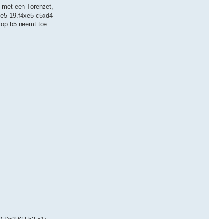
r met een Torenzet,
xe5 19.f4xe5 c5xd4
 op b5 neemt toe..