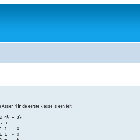
ssen 4 in de eerste klasse is een feit!
2 4½ - 3½
6 0  - 1
2 1  - 0
1 1  - 0
8 ½  - ½