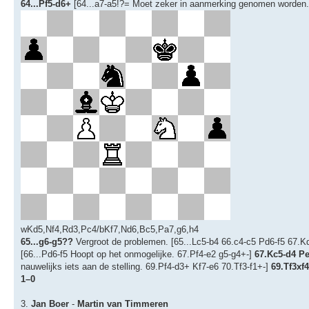
64...Pf5-d6+
[64...a7-a5!?= Moet zeker in aanmerking genomen worden
wKd5,Nf4,Rd3,Pc4/bKf7,Nd6,Bc5,Pa7,g6,h4
65...g6-g5??
Vergroot de problemen. [65...Lc5-b4 66.c4-c5 Pd6-f5 67.Kd
[66...Pd6-f5 Hoopt op het onmogelijke. 67.Pf4-e2 g5-g4+-]
67.Kc5-d4 Pe
nauwelijks iets aan de stelling. 69.Pf4-d3+ Kf7-e6 70.Tf3-f1+-]
69.Tf3xf
1–0
3.
Jan Boer
-
Martin van Timmeren