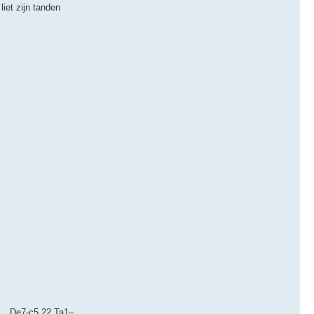
iet zijn tanden
...De7-c5 22.Ta1–