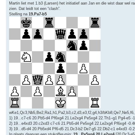
Martin liet met 1.b3 (Larsen) het initiatief aan Jan en die wist daar we
zien. Dat leidt tot een “clash”.
Stelling na
19.Pa7-b5
wKe1,Qc3,Nb5,Be2,Ra1,h1,Pa2,b3,c2,d3,e3,f2,g4,h3/bKb8,Qe7,Ne5,f6,
1) 19...c7-c6 20.Pb5-d4 Pf6xg4 21.Le2xg4 Pe5xg4 22.Th1–g1 Pg4-e5 -1
2) 19...e4xd3 20.c2xd3 c7-c6 21.Pb5-d4 Pe5xg4 22.Le2xg4 Pf6xg4 -0.4
3) 19...d5-d4 20.Pb5xd4 Pf6-d5 21.Dc3-b2 De7-g5 22.Db2-c1 e4xd3 -0.2
In plaats daarvan een stukoffer-min:
19...Pe5xg4 20.Le2xg4
[20.Dc3-a