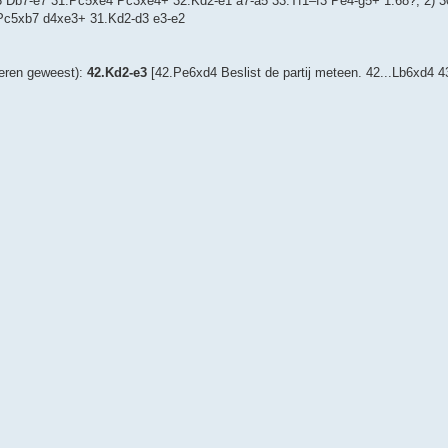
-d3 Db7-e7 31.Pc5xe4 Pc3xe4+ 32.Kd2-e1 a7-a5 33.Tf1–f3 Pe4-g5+ 1.68?; 2) 
.Pc5xb7 d4xe3+ 31.Kd2-d3 e3-e2
rueren geweest):
42.Kd2-e3
[42.Pe6xd4 Beslist de partij meteen. 42...Lb6xd4 4