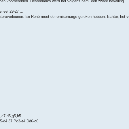
nen voorbereiden. Desondanks werd het volgens hem “een zware bevalling” ...
rieel 29-27 ...
hteroverleunen. En René moet de remisemarge geroken hebben. Echter, het ve
,c7,d5,g5,h5
d5-d4 37.Pc3-e4 Dd6-c6