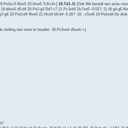
19.Pe2xc3 f6xe5 20.f4xe5 Tc8-c6=]
18.Td1–f1
(Ook Wit bereidt een actie voo
e5 19.d4xe5 d5-d4 20.Pe2-g3 Dd7-c7 21.Pc3xb5 Dc7xe5 -0.02?; 2) 18.g4-g5 f6
g7-g6 20.Pe2xd4 f6xe5 21.f4xe5 b5-b4 -0.26?. 18...c5xd4 19.Pe2xd4 De druk
de stelling niet meer te houden. 30.Pc5xe4 d5xe4–+]
h7