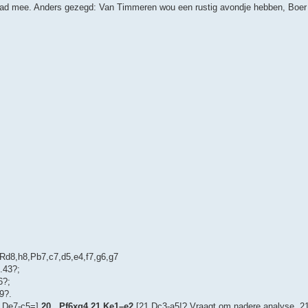
l raad mee. Anders gezegd: Van Timmeren wou een rustig avondje hebben, Boer l
Rd8,h8,Pb7,c7,d5,e4,f7,g6,g7
.43?;
6?;
9?.
5 De7-c5=]
20...Pf6xg4 21.Ke1–e2
[21.Dc3-a5!? Vraagt om nadere analyse. 21