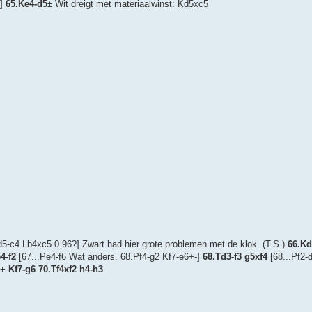
.]
65.Ke4-d5
± Wit dreigt met materiaalwinst: Kd5xc5
5-c4 Lb4xc5 0.96?] Zwart had hier grote problemen met de klok. (T.S.)
66.Kd
4-f2
[67...Pe4-f6 Wat anders. 68.Pf4-g2 Kf7-e6+-]
68.Td3-f3 g5xf4
[68...Pf2-
4+ Kf7-g6 70.Tf4xf2 h4-h3