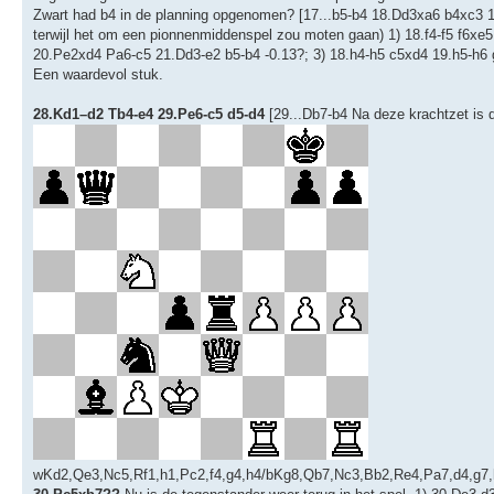
Zwart had b4 in de planning opgenomen? [17...b5-b4 18.Dd3xa6 b4xc3 
terwijl het om een pionnenmiddenspel zou moten gaan) 1) 18.f4-f5 f6x
20.Pe2xd4 Pa6-c5 21.Dd3-e2 b5-b4 -0.13?; 3) 18.h4-h5 c5xd4 19.h5-h6 
Een waardevol stuk.
28.Kd1–d2 Tb4-e4 29.Pe6-c5 d5-d4
[29...Db7-b4 Na deze krachtzet is 
wKd2,Qe3,Nc5,Rf1,h1,Pc2,f4,g4,h4/bKg8,Qb7,Nc3,Bb2,Re4,Pa7,d4,g7,