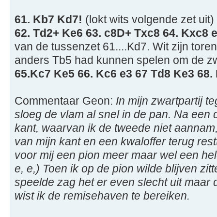
61. Kb7 Kd7!
(lokt wits volgende zet uit)
62. Td2+ Ke6 63. c8D+ Txc8 64. Kxc8 
van de tussenzet 61....Kd7. Wit zijn toren
anders Tb5 had kunnen spelen om de zwa
65.Kc7 Ke5 66. Kc6 e3 67 Td8 Ke3 68.
Commentaar Geon:
In mijn zwartpartij 
sloeg de vlam al snel in de pan. Na een d
kant, waarvan ik de tweede niet aannam,
van mijn kant en een kwaloffer terug res
voor mij een pion meer maar wel een hele 
e, e,) Toen ik op de pion wilde blijven zi
speelde zag het er even slecht uit maar 
wist ik de remisehaven te bereiken.