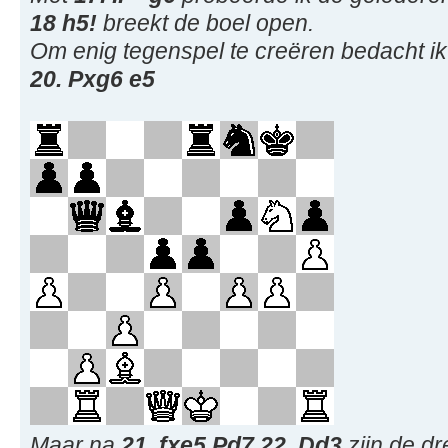
18 h5!
breekt de boel open.
Om enig tegenspel te creëren bedacht i
20. Pxg6 e5
Maar na
21. fxe5 Pd7 22. Dd3
zijn de dr