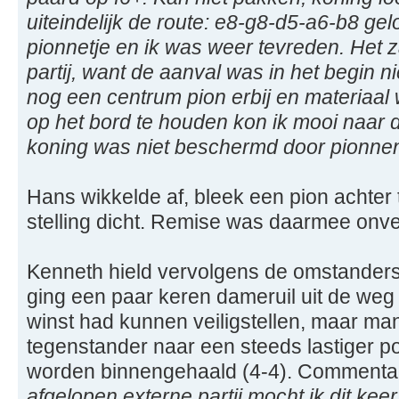
uiteindelijk de route: e8-g8-d5-a6-b8 g
pionnetje en ik was weer tevreden. Het z
partij, want de aanval was in het begin n
nog een centrum pion erbij en materiaal
op het bord te houden kon ik mooi naar d
koning was niet beschermd door pionne
Hans wikkelde af, bleek een pion achter
stelling dicht. Remise was daarmee onver
Kenneth hield vervolgens de omstanders l
ging een paar keren dameruil uit de we
winst had kunnen veiligstellen, maar ma
tegenstander naar een steeds lastiger po
worden binnengehaald (4-4). Commenta
afgelopen externe partij mocht ik dit keer