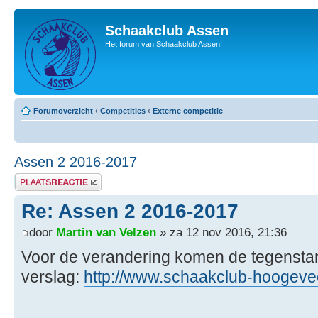
Schaakclub Assen
Het forum van Schaakclub Assen!
Forumoverzicht
‹
Competities
‹
Externe competitie
Assen 2 2016-2017
Plaats een reactie
Re: Assen 2 2016-2017
door
Martin van Velzen
» za 12 nov 2016, 21:36
Voor de verandering komen de tegenstan
verslag:
http://www.schaakclub-hoogevee