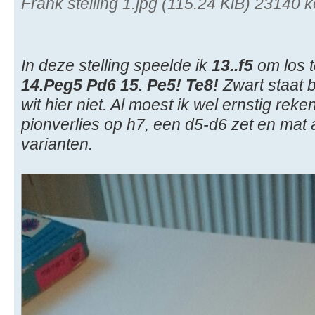
Frank stelling 1.jpg (115.24 KiB) 23140
In deze stelling speelde ik
13..f5
om los t
14.Peg5 Pd6 15. Pe5! Te8!
Zwart staat 
wit hier niet. Al moest ik wel ernstig rek
pionverlies op h7, een d5-d6 zet en mat a
varianten.