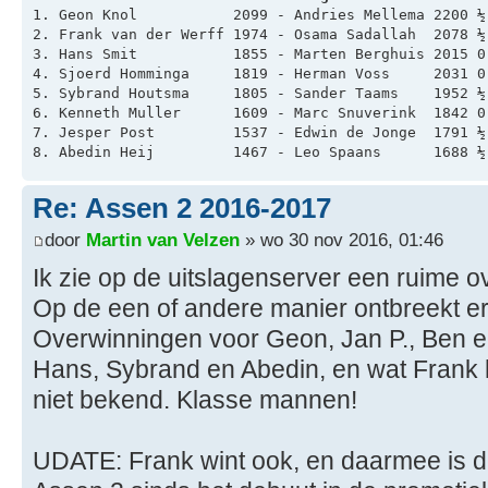
1. Geon Knol           2099 - Andries Mellema 2200 ½
2. Frank van der Werff 1974 - Osama Sadallah  2078 ½
3. Hans Smit           1855 - Marten Berghuis 2015 0
4. Sjoerd Homminga     1819 - Herman Voss     2031 0
5. Sybrand Houtsma     1805 - Sander Taams    1952 ½
6. Kenneth Muller      1609 - Marc Snuverink  1842 0
7. Jesper Post         1537 - Edwin de Jonge  1791 ½
8. Abedin Heij         1467 - Leo Spaans      1688 ½
Re: Assen 2 2016-2017
door
Martin van Velzen
» wo 30 nov 2016, 01:46
Ik zie op de uitslagenserver een ruime 
Op de een of andere manier ontbreekt er 
Overwinningen voor Geon, Jan P., Ben e
Hans, Sybrand en Abedin, en wat Frank 
niet bekend. Klasse mannen!
UDATE: Frank wint ook, en daarmee is d