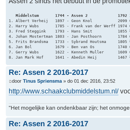
Assen 2 sinds het debuut in de promotiek
   Middelstum       1744 - Assen 2             1792 
1. Albert Verheij   1897 - Geon Knol           2099 
2. Harry Wubs       1785 - Frank van der Werff 1974 
3. Fred Steggink    1793 - Hans Smit           1855 
4. Johan Mostertman 1803 - Jan Posthoorn       1784 
5. Frits Brandsma   1733 - Sybrand Houtsma     1805 
6. Jan Bol          1679 - Ben van Os          1740 
7. Gerry Wubs       1622 - Kenneth Muller      1609 
8. Jan Mark Hof     1641 - Abedin Heij         1467 
Re: Assen 2 2016-2017
door
Tinus Spriensma
» do 01 dec 2016, 23:52
http://www.schaakclubmiddelstum.nl/
voo
"Het mogelijke kan ondenkbaar zijn; het onmogel
Re: Assen 2 2016-2017