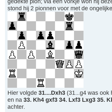
gedekte pion; via een vorkje won hij de
stond hij 2 pionnen voor met de ongelijk
Hier volgde
31....Dxh3
(31...g4 was ook 
en na
33. Kh4 gxf3 34. Lxf3 Lxg3 35. K
achter.