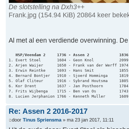
De slotstelling na Dxh3++
Frank.jpg (154.94 KiB) 20864 keer beke
Al met al een verdiende overwinning. De c
   HSP/Veendam 2     1736 - Assen 2             1836
1. Evert Stoel       1604 - Geon Knol           2099
2. Arjen Waijer      1650 - Frank van der Werff 1974
3. Erwin Reintke     1693 - Hans Smit           1855
4. Bernard Bontjer   1910 - Sjoerd Homminga     1819
5. Olaf Cliteur      1916 - Sybrand Houtsma     1805
6. Kor Drent         1637 - Jan Posthoorn       1784
7. Frits Wijbenga    1715 - Ben van Os          1743
8. Lucien Jerphanion 1766 - Kenneth Muller      1609
Re: Assen 2 2016-2017
door
Tinus Spriensma
» ma 23 jan 2017, 11:11