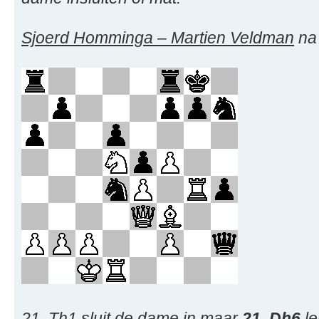
Sjoerd Homminga – Martien Veldman
na
21. Th1 sluit de dame in maar
21. Dh6
le