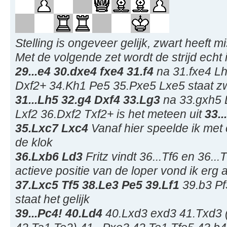
Stelling is ongeveer gelijk, zwart heeft m
Met de volgende zet wordt de strijd echt 
29...e4 30.dxe4 fxe4 31.f4
na 31.fxe4 L
Dxf2+ 34.Kh1 Pe5 35.Pxe5 Lxe5 staat zwa
31...Lh5 32.g4 Dxf4 33.Lg3
na 33.gxh5 
Lxf2 36.Dxf2 Txf2+ is het meteen uit
33.
35.Lxc7 Lxc4
Vanaf hier speelde ik met
de klok
36.Lxb6 Ld3
Fritz vindt 36...Tf6 en 36..
actieve positie van de loper vond ik erg a
37.Lxc5 Tf5 38.Le3 Pe5 39.Lf1
39.b3 Pf
staat het gelijk
39...Pc4! 40.Ld4
40.Lxd3 exd3 41.Txd3 (