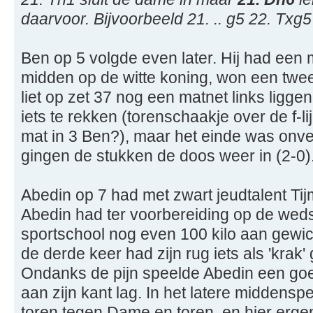
daarvoor. Bijvoorbeeld 21. .. g5 22. Txg
Ben op 5 volgde even later. Hij had een
midden op de witte koning, won een twee
liet op zet 37 nog een matnet links liggen
iets te rekken (torenschaakje over de f-li
mat in 3 Ben?), maar het einde was onver
gingen de stukken de doos weer in (2-0)
Abedin op 7 had met zwart jeudtalent Tij
Abedin had ter voorbereiding op de wedst
sportschool nog even 100 kilo aan gewi
de derde keer had zijn rug iets als 'krak
Ondanks de pijn speelde Abedin een goede 
aan zijn kant lag. In het latere middensp
toren tegen Dame en toren, en hier ergen