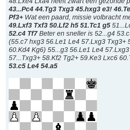
48.Lxe4 Lxa4 heeft zwart een gezonde p
43...Pc4 44.Tg3 Txg3 45.hxg3 e3! 46.T
Pf3+
Wat een paard, missie volbracht me
49.Lxf3 Txf3 50.Lf2 h5 51.Tc1 g5
51...L
52.c4 Tf7
Beter en sneller is 52...g4 53
(55.c7 hxg3 56.Le1 Le4 57.Lxg3 Txg3+ 
60.Kd4 Kg6) 55...g3 56.Le1 Le4 57.Lxg3
57...Txg3+ 58.Kf2 Tg2+ 59.Ke3 Lxc6 60.
53.c5 Le4 54.a5