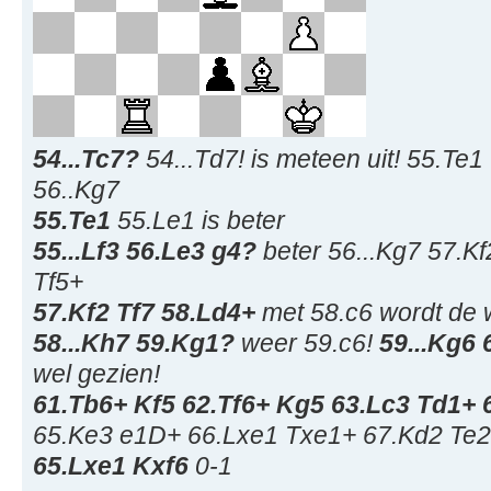
54...Tc7?
54...Td7! is meteen uit! 55.Te
56..Kg7
55.Te1
55.Le1 is beter
55...Lf3 56.Le3 g4?
beter 56...Kg7 57.K
Tf5+
57.Kf2 Tf7 58.Ld4+
met 58.c6 wordt de w
58...Kh7 59.Kg1?
weer 59.c6!
59...Kg6
wel gezien!
61.Tb6+ Kf5 62.Tf6+ Kg5 63.Lc3 Td1+
65.Ke3 e1D+ 66.Lxe1 Txe1+ 67.Kd2 Te2
65.Lxe1 Kxf6
0-1