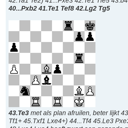
42.Ta1 Te2) 41...Pxe3 42.Te1 Tfe5 43.b
40...Pxb2 41.Te1 Tef8 42.Lg2 Tg5
43.Te3
met als plan afruilen, beter lijkt
Tf1+ 45.Txf1 Lxe4+) 44...Tf4 45.Le3 Px