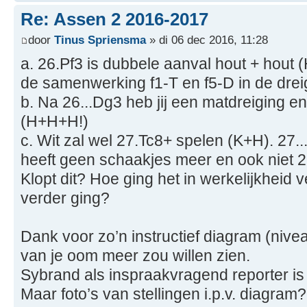
Re: Assen 2 2016-2017
door
Tinus Spriensma
» di 06 dec 2016, 11:28
a. 26.Pf3 is dubbele aanval hout + hout
de samenwerking f1-T en f5-D in de drei
b. Na 26...Dg3 heb jij een matdreiging en
(H+H+H!)
c. Wit zal wel 27.Tc8+ spelen (K+H). 27
heeft geen schaakjes meer en ook niet 
Klopt dit? Hoe ging het in werkelijkheid v
verder ging?
Dank voor zo’n instructief diagram (nivea
van je oom meer zou willen zien.
Sybrand als inspraakvragend reporter is
Maar foto’s van stellingen i.p.v. diagram?