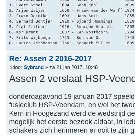
1. Evert Stoel       1604 - Geon Knol           2099
2. Arjen Waijer      1650 - Frank van der Werff 1974
3. Erwin Reintke     1693 - Hans Smit           1855
4. Bernard Bontjer   1910 - Sjoerd Homminga     1819
5. Olaf Cliteur      1916 - Sybrand Houtsma     1805
6. Kor Drent         1637 - Jan Posthoorn       1784
7. Frits Wijbenga    1715 - Ben van Os          1743
8. Lucien Jerphanion 1766 - Kenneth Muller      1609
Re: Assen 2 2016-2017
door
Sybrand
» za 21 jan 2017, 10:48
Assen 2 verslaat HSP-Veen
donderdagavond 19 januari 2017 speeld
fusieclub HSP-Veendam, en wel het twee
Kern in Hoogezand werd de wedstrijd ge
mogelijk het eerste bezoek aldaar, in ie
schakers zich herinneren er ooit te zijn 