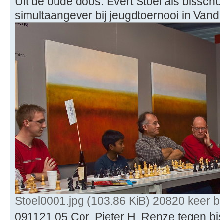
Uit de oude doos: Evert Stoel als bissch
simultaangever bij jeugdtoernooi in Van
Stoel0001.jpg (103.86 KiB) 20820 keer 
091121 05 Cor, Pieter H, Renze tegen bis