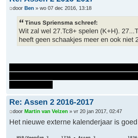
door
Ben
» wo 07 dec 2016, 13:18
Tinus Spriensma schreef:
Wit zal wel 27.Tc8+ spelen (K+H). 27..
heeft geen schaakjes meer en ook niet 
Je hebt de goede ideeen, maar in een an
allemaal veel dodelijker: 26. ... Txg2+!
29. Kh1 Dg2#
Re: Assen 2 2016-2017
door
Martin van Velzen
» vr 20 jan 2017, 02:47
Het nieuwe externe kalenderjaar is goe
   HSP/Veendam 2     1736 - Assen 2             1836