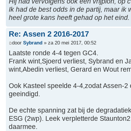
Hij had vervolgens ook een vrijpion, op c
Ik had de best odds in de partij, maar i
heel grote kans heeft gehad op het eind. U
Re: Assen 2 2016-2017
door
Sybrand
» za 20 mei 2017, 00:52
Laatste ronde 4-4 tegen GC4.
Frank wint,Sjoerd verliest, Sybrand en 
wint,Abedin verliest, Gerard en Wout rem
Ook Kasteel speelde 4-4,zodat Assen-2 
geeindigd.
De echte spanning zat bij de degradati
ESG (2wp). Leek verpletterde Staunton2
daarmee.