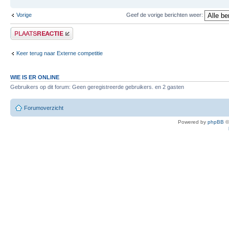
Vorige
Geef de vorige berichten weer:
Plaats een reactie
Keer terug naar Externe competitie
WIE IS ER ONLINE
Gebruikers op dit forum: Geen geregistreerde gebruikers. en 2 gasten
Forumoverzicht
Powered by
phpBB
©