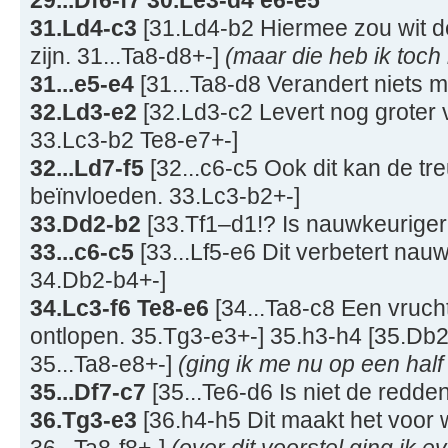
29...Df6-f7 30.Le3-d4 e6-e5
31.Ld4-c3
[31.Ld4-b2 Hiermee zou wit de
zijn. 31...Ta8-d8+-]
(maar die heb ik toch 
31...e5-e4
[31...Ta8-d8 Verandert niets 
32.Ld3-e2
[32.Ld3-c2 Levert nog groter 
33.Lc3-b2 Te8-e7+-]
32...Ld7-f5
[32...c6-c5 Ook dit kan de tre
beïnvloeden. 33.Lc3-b2+-]
33.Dd2-b2
[33.Tf1–d1!? Is nauwkeuriger.
33...c6-c5
[33...Lf5-e6 Dit verbetert nauwe
34.Db2-b4+-]
34.Lc3-f6 Te8-e6
[34...Ta8-c8 Een vrucht
ontlopen. 35.Tg3-e3+-] 35.h3-h4 [35.Db2-
35...Ta8-e8+-]
(ging ik me nu op een half 
35...Df7-c7
[35...Te6-d6 Is niet de redde
36.Tg3-e3
[36.h4-h5 Dit maakt het voor 