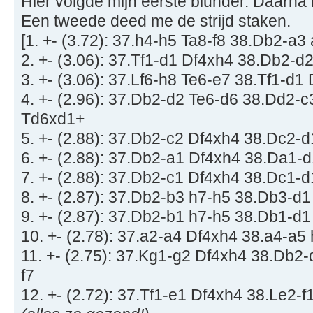
Hier volgde mijn eerste blunder. Daarna 
Een tweede deed me de strijd staken.
[1. +- (3.72): 37.h4-h5 Ta8-f8 38.Db2-a
2. +- (3.06): 37.Tf1-d1 Df4xh4 38.Db2-d
3. +- (3.06): 37.Lf6-h8 Te6-e7 38.Tf1-d1
4. +- (2.96): 37.Db2-d2 Te6-d6 38.Dd2-c
Td6xd1+
5. +- (2.88): 37.Db2-c2 Df4xh4 38.Dc2-
6. +- (2.88): 37.Db2-a1 Df4xh4 38.Da1-
7. +- (2.88): 37.Db2-c1 Df4xh4 38.Dc1-
8. +- (2.87): 37.Db2-b3 h7-h5 38.Db3-d
9. +- (2.87): 37.Db2-b1 h7-h5 38.Db1-d
10. +- (2.78): 37.a2-a4 Df4xh4 38.a4-a5
11. +- (2.75): 37.Kg1-g2 Df4xh4 38.Db2
f7
12. +- (2.72): 37.Tf1-e1 Df4xh4 38.Le2-