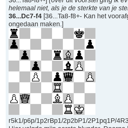
36...Ta8-f8+-]
(over dit voorstel ging ik e
helemaal niet, als je de sterkte van je ste
36...Dc7-f4
[36...Ta8-f8+- Kan het voora
ongedaan maken.]
r5k1/p6p/1p2rBp1/2p2bP1/2P1pq1P/4R3