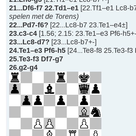
21...Df6-f7 22.Td1–e1
[22.Tf1–e1 Lc8-b
spelen met de Torens)
22...Pd7-f6?
[22...Lc8-b7 23.Te1–e4±]
23.c3-c4
[1.56; 2.15: 23.Te1–e3 Pf6-h5+-
23...Lc8-d7?
[23...Lc8-b7+-]
24.Te1–e3 Pf6-h5
[24...Te8-f8 25.Te3-f3
25.Te3-f3 Df7-g7
26.g2-g4