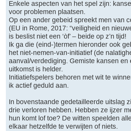
Enkele aspecten van het spel zijn: kans
voor problemen plaatsen.
Op een ander gebeid spreekt men van co
(EU in Rome, 2017: “veiligheid en nieuw
is beslist niet een ‘òf’ – beide op z’n tijd!
Ik ga die (eind-)termen hieronder ook g
het niet-nemen-van-initiatief (de nalatigh
aanval/verdediging. Gemiste kansen en 
uitkomst is helder.
Initiatiefspelers behoren met wit te winn
ik actief geduld aan.
In bovenstaande gedetailleerde uitslag zi
drie verloren hebben. Hebben ze ijzer m
hun komt lof toe? De witten speelden al
elkaar hetzelfde te verwijten of niets.