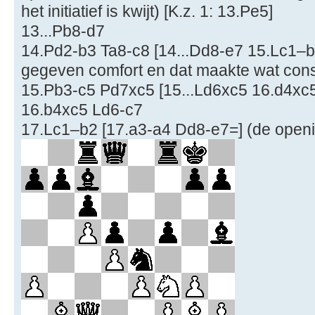
het initiatief is kwijt) [K.z. 1: 13.Pe5]
13...Pb8-d7
14.Pd2-b3 Ta8-c8 [14...Dd8-e7 15.Lc1–b2
gegeven comfort en dat maakte wat cons
15.Pb3-c5 Pd7xc5 [15...Ld6xc5 16.d4xc5
16.b4xc5 Ld6-c7
17.Lc1–b2 [17.a3-a4 Dd8-e7=] (de openin