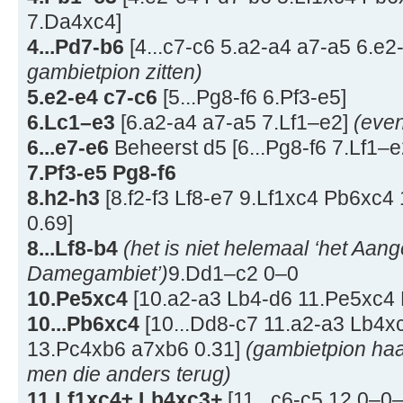
7.Da4xc4]
4...Pd7-b6
[4...c7-c6 5.a2-a4 a7-a5 6.e2
gambietpion zitten)
5.e2-e4 c7-c6
[5...Pg8-f6 6.Pf3-e5]
6.Lc1–e3
[6.a2-a4 a7-a5 7.Lf1–e2]
(eve
6...e7-e6
Beheerst d5 [6...Pg8-f6 7.Lf1–e
7.Pf3-e5 Pg8-f6
8.h2-h3
[8.f2-f3 Lf8-e7 9.Lf1xc4 Pb6xc4
0.69]
8...Lf8-b4
(het is niet helemaal ‘het Aa
Damegambiet’)
9.Dd1–c2 0–0
10.Pe5xc4
[10.a2-a3 Lb4-d6 11.Pe5xc4 
10...Pb6xc4
[10...Dd8-c7 11.a2-a3 Lb4x
13.Pc4xb6 a7xb6 0.31]
(gambietpion haal
men die anders terug)
11.Lf1xc4± Lb4xc3+
[11...c6-c5 12.0–0