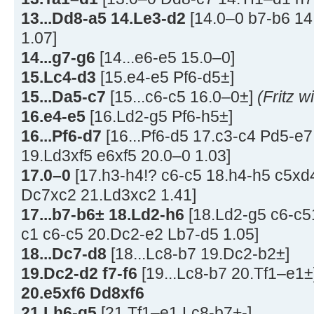
13...Dd8-a5 14.Le3-d2
[14.0–0 b7-b6 14
1.07]
14...g7-g6
[14...e6-e5 15.0–0]
15.Lc4-d3
[15.e4-e5 Pf6-d5±]
15...Da5-c7
[15...c6-c5 16.0–0±]
(Fritz w
16.e4-e5
[16.Ld2-g5 Pf6-h5±]
16...Pf6-d7
[16...Pf6-d5 17.c3-c4 Pd5-e
19.Ld3xf5 e6xf5 20.0–0 1.03]
17.0–0
[17.h3-h4!? c6-c5 18.h4-h5 c5x
Dc7xc2 21.Ld3xc2 1.41]
17...b7-b6±
18.Ld2-h6
[18.Ld2-g5 c6-c
c1 c6-c5 20.Dc2-e2 Lb7-d5 1.05]
18...Dc7-d8
[18...Lc8-b7 19.Dc2-b2±]
19.Dc2-d2 f7-f6
[19...Lc8-b7 20.Tf1–e1±
20.e5xf6 Dd8xf6
21.Lh6-g5
[21.Tf1–e1 Lc8-b7+-]