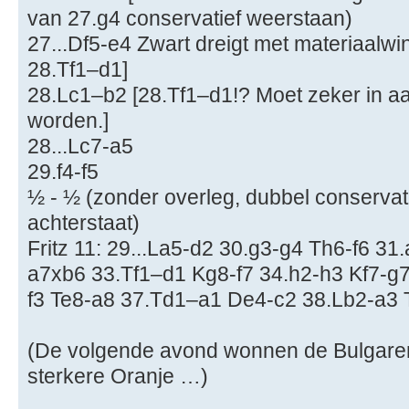
van 27.g4 conservatief weerstaan)
27...Df5-e4 Zwart dreigt met materiaalwi
28.Tf1–d1]
28.Lc1–b2 [28.Tf1–d1!? Moet zeker in 
worden.]
28...Lc7-a5
29.f4-f5
½ - ½ (zonder overleg, dubbel conservati
achterstaat)
Fritz 11: 29...La5-d2 30.g3-g4 Th6-f6 3
a7xb6 33.Tf1–d1 Kg8-f7 34.h2-h3 Kf7-g
f3 Te8-a8 37.Td1–a1 De4-c2 38.Lb2-a3 
(De volgende avond wonnen de Bulgaren
sterkere Oranje …)