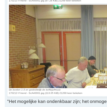
170213 V'mond - ScA40002.jpg (97.28 KiB) 21269 keer bekeken
De borden 1-3 en gedeeltelijk de koffiejuffrouw
170213 V'mond - ScA40001.jpg (113.05 KiB) 21269 keer bekeken
"Het mogelijke kan ondenkbaar zijn; het onmogel