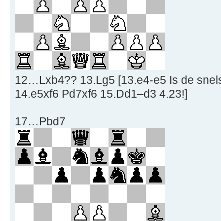
12…Lxb4?? 13.Lg5 [13.e4-e5 Is de snels
14.e5xf6 Pd7xf6 15.Dd1–d3 4.23!]
17…Pbd7