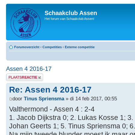
Schaakclub Assen
Het forum van Schaakclub Assen!
Forumoverzicht
‹
Competities
‹
Externe competitie
Assen 4 2016-17
Plaats een reactie
Re: Assen 4 2016-17
door
Tinus Spriensma
» di 14 feb 2017, 00:55
Valthermond - Assen 4 : 2-4
1. Jacob Dijkstra 0; 2. Lukas Kosse 1; 3.
Johan Geerts 1; 5. Tinus Spriensma 0; 
Na mijn tweede blunder moest ik maar 