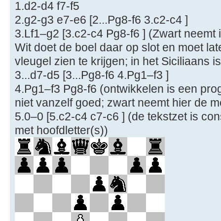
1.d2-d4 f7-f5
2.g2-g3 e7-e6 [2...Pg8-f6 3.c2-c4 ]
3.Lf1–g2 [3.c2-c4 Pg8-f6 ] (Zwart neemt in
Wit doet de boel daar op slot en moet la
vleugel zien te krijgen; in het Siciliaan
3...d7-d5 [3...Pg8-f6 4.Pg1–f3 ]
4.Pg1–f3 Pg8-f6 (ontwikkelen is een pro
niet vanzelf goed; zwart neemt hier de me
5.0–0 [5.c2-c4 c7-c6 ] (de tekstzet is co
met hoofdletter(s))