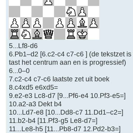
5...Lf8-d6
6.Pb1–d2 [6.c2-c4 c7-c6 ] (de tekstzet is 
tast het centrum aan en is progressief)
6...0–0
7.c2-c4 c7-c6 laatste zet uit boek
8.c4xd5 e6xd5=
9.e2-e3 Lc8-d7 [9...Pf6-e4 10.Pf3-e5=]
10.a2-a3 Dekt b4
10...Ld7-e8 [10...Dd8-c7 11.Dd1–c2=]
11.b2-b4 [11.Pf3-g5 Le8-d7=]
11...Le8-h5 [11...Pb8-d7 12.Pd2-b3=]