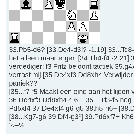
33.Pb5-d6? [33.De4-d3!? -1.19] 33...Tc
het alleen maar erger. [34.Th4-f4 -2.21] 3
verdediger: f3 Fritz beloont tactiek 35.g
verrast mij [35.De4xf3 Dd8xh4 Verwijder 
paniek??
[35...f7-f5 Maakt een eind aan het lijden
36.De4xf3 Dd8xh4 4.61; 35…Tf3-f5 nog e
Pd5xf4 37.De4xf4 g6-g5 38.h5-h6+ [38.D
[38...Kg7-g6 39.Df4-g3²] 39.Pd6xf7+ Kh6
½–½