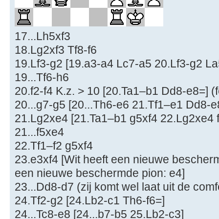
17...Lh5xf3
18.Lg2xf3 Tf8-f6
19.Lf3-g2 [19.a3-a4 Lc7-a5 20.Lf3-g2 La
19...Tf6-h6
20.f2-f4 K.z. > 10 [20.Ta1–b1 Dd8-e8=] (
20...g7-g5 [20...Th6-e6 21.Tf1–e1 Dd8-e
21.Lg2xe4 [21.Ta1–b1 g5xf4 22.Lg2xe4 f
21...f5xe4
22.Tf1–f2 g5xf4
23.e3xf4 [Wit heeft een nieuwe bescherm
een nieuwe beschermde pion: e4]
23...Dd8-d7 (zij komt wel laat uit de com
24.Tf2-g2 [24.Lb2-c1 Th6-f6=]
24...Tc8-e8 [24...b7-b5 25.Lb2-c3]