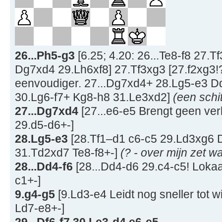
26...Ph5-g3
[6.25; 4.20: 26...Te8-f8 27.
Dg7xd4 29.Lh6xf8] 27.Tf3xg3 [27.f2xg3!
eenvoudiger. 27...Dg7xd4+ 28.Lg5-e3 
30.Lg6-f7+ Kg8-h8 31.Le3xd2]
(een schi
27...Dg7xd4
[27...e6-e5 Brengt geen ver
29.d5-d6+-]
28.Lg5-e3
[28.Tf1–d1 c6-c5 29.Ld3xg6
31.Td2xd7 Te8-f8+-]
(? - over mijn zet w
28...Dd4-f6
[28...Dd4-d6 29.c4-c5! Lokaa
c1+-]
9.g4-g5
[9.Ld3-e4 Leidt nog sneller tot w
Ld7-e8+-]