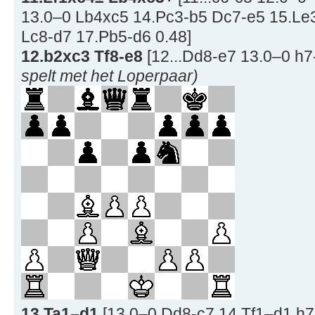
13.0–0 Lb4xc5 14.Pc3-b5 Dc7-e5 15.Le
Lc8-d7 17.Pb5-d6 0.48]
12.b2xc3 Tf8-e8
[12...Dd8-e7 13.0–0 h7-
spelt met het Loperpaar)
13.Ta1–d1
[13.0–0 Dd8-c7 14.Tf1–d1 h7