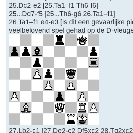
25.Dc2-e2 [25.Ta1–f1 Th6-f6]
25...Dd7-f5 [25...Th6-g6 26.Ta1–f1]
26.Ta1–f1 e4-e3 [Is dit een gevaarlijke pi
veelbelovend spel gehad op de D-vleuge
27.Lb2-c1 [27.De2-c2 Df5xc2 28.Tg2xc2 