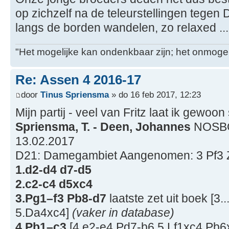
op zichzelf na de teleurstellingen tegen 
langs de borden wandelen, zo relaxed ...
"Het mogelijke kan ondenkbaar zijn; het onmogel
Re: Assen 4 2016-17
door
Tinus Spriensma
» do 16 feb 2017, 12:23
Mijn partij - veel van Fritz laat ik gewoon
Spriensma, T. - Deen, Johannes
NOSBO
13.02.2017
D21: Damegambiet Aangenomen: 3 Pf3 Z
1.d2-d4 d7-d5
2.c2-c4 d5xc4
3.Pg1–f3 Pb8-d7
laatste zet uit boek [3
5.Da4xc4]
(vaker in database)
4.Pb1–c3
[4.e2-e4 Pd7-b6 5.Lf1xc4 Pb