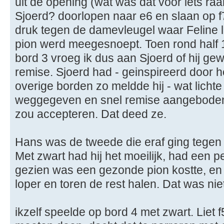
uit de opening (wat was dat voor iets ra
Sjoerd? doorlopen naar e6 en slaan op f
druk tegen de damevleugel waar Feline 
pion werd meegesnoept. Toen rond half 
bord 3 vroeg ik dus aan Sjoerd of hij g
remise. Sjoerd had - geinspireerd door 
overige borden zo meldde hij - wat lichte 
weggegeven en snel remise aangeboden 
zou accepteren. Dat deed ze.
Hans was de tweede die eraf ging tegen 
Met zwart had hij het moeilijk, had een p
gezien was een gezonde pion kostte, en
loper en toren de rest halen. Dat was nie
ikzelf speelde op bord 4 met zwart. Liet f