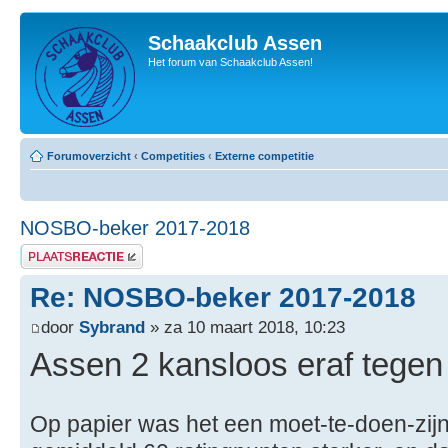
Schaakclub Assen
Het forum van Schaakclub Assen!
Forumoverzicht
‹
Competities
‹
Externe competitie
NOSBO-beker 2017-2018
Plaats een reactie
Re: NOSBO-beker 2017-2018
door
Sybrand
» za 10 maart 2018, 10:23
Assen 2 kansloos eraf tegen
Op papier was het een moet-te-doen-zijn 