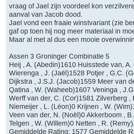
vraag of Jael zijn voordeel kon verzilve
aanval van Jacob dood.
Jael vond een fraaie winstvariant (zie b
gaf op toen hij nog meer materiaal in mo
Maar al met al dus een mooie overwinni
Assen 3 Groninger Combinatie 5
Heij , A. (Abedin)1610 Huisstede van, A.
Wierenga , J. (Jaël)1528 Potjer , G.C. (
Dijkstra , J.S.J. (Jacob)1559 Meer van d
Qatina , W. (Waheeb)1607 Veninga , J.G.
Werff van der, C. (Cor)1581 Zilverberg , 
Niemeijer , L. (Léon)0 Krijnen , W. (Wim)
Veen van der, N. (Noël)0 Akkerboom , B.
Telgen , W. (Willem)0 Netten , R. (Remy
Gemiddelde Rating: 1577 Gemiddelde R