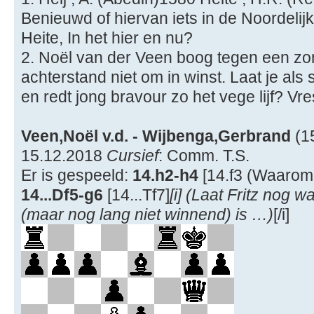
Benieuwd of hiervan iets in de Noordel
Heite, In het hier en nu?
2. Noël van der Veen boog tegen een zom
achterstand niet om in winst. Laat je als
en redt jong bravour zo het vege lijf? Vr
Veen,Noël v.d. - Wijbenga,Gerbrand
(1
15.12.2018
Cursief
: Comm. T.S.
Er is gespeeld:
14.h2-h4
[14.f3 (Waarom 
14...Df5-g6
[14...Tf7]
[i] (Laat Fritz nog 
(maar nog lang niet winnend) is …)
[/i]