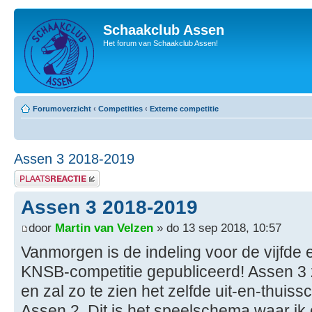
Schaakclub Assen
Het forum van Schaakclub Assen!
Forumoverzicht
‹
Competities
‹
Externe competitie
Assen 3 2018-2019
Plaats een reactie
Assen 3 2018-2019
door
Martin van Velzen
» do 13 sep 2018, 10:57
Vanmorgen is de indeling voor de vijfde
KNSB-competitie gepubliceerd! Assen 3 z
en zal zo te zien het zelfde uit-en-thui
Assen 2. Dit is het speelschema waar ik 