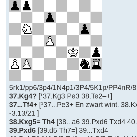
5rk1/pp6/3p4/1N4p1/3P4/5K1p/PP4nR/8 w
37.Kg4?
[¹37.Kg3 Pe3 38.Te2–+]
37...Tf4+
[¹37...Pe3+ En zwart wint. 38.
-3.13/21 ]
38.Kxg5= Th4
[38...a6 39.Pxd6 Txd4 40
39.Pxd6
[39.d5 Th7=] 39...Txd4