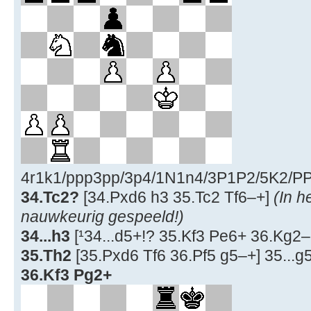
4r1k1/ppp3pp/3p4/1N1n4/3P1P2/5K2/PP6
34.Tc2?
[34.Pxd6 h3 35.Tc2 Tf6–+]
(In h
nauwkeurig gespeeld!)
34...h3
[¹34...d5+!? 35.Kf3 Pe6+ 36.Kg2–
35.Th2
[35.Pxd6 Tf6 36.Pf5 g5–+] 35...g5
36.Kf3 Pg2+