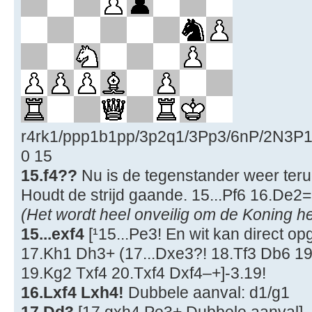
r4rk1/ppp1b1pp/3p2q1/3Pp3/6nP/2N3P
0 15
15.f4??
Nu is de tegenstander weer terug
Houdt de strijd gaande. 15...Pf6 16.De2= 
(Het wordt heel onveilig om de Koning 
15...exf4
[¹15...Pe3! En wit kan direct 
17.Kh1 Dh3+ (17...Dxe3?! 18.Tf3 Db6 1
19.Kg2 Txf4 20.Txf4 Dxf4–+]-3.19!
16.Lxf4 Lxh4!
Dubbele aanval: d1/g1
17.Dd3
[17.gxh4 Pe3+ Dubbele aanval]