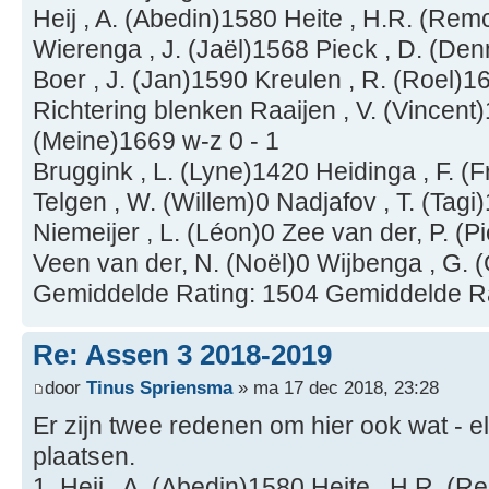
Heij , A. (Abedin)1580 Heite , H.R. (Rem
Wierenga , J. (Jaël)1568 Pieck , D. (Den
Boer , J. (Jan)1590 Kreulen , R. (Roel)1
Richtering blenken Raaijen , V. (Vincen
(Meine)1669 w-z 0 - 1
Bruggink , L. (Lyne)1420 Heidinga , F. (F
Telgen , W. (Willem)0 Nadjafov , T. (Tagi
Niemeijer , L. (Léon)0 Zee van der, P. (P
Veen van der, N. (Noël)0 Wijbenga , G.
Gemiddelde Rating: 1504 Gemiddelde R
Re: Assen 3 2018-2019
door
Tinus Spriensma
» ma 17 dec 2018, 23:28
Er zijn twee redenen om hier ook wat - 
plaatsen.
1. Heij , A. (Abedin)1580 Heite , H.R. (