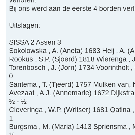
verloren.
Bij ons werd aan de eerste 4 borden verl
Uitslagen:
SISSA 2 Assen 3
Sokolowska , A. (Aneta) 1683 Heij , A. (
Rookus , S.P. (Sjoerd) 1818 Wierenga , J
Torenbosch , J. (Jorn) 1734 Voorintholt ,
0
Santema , T. (Tjeerd) 1757 Mulken van, 
Avezaat , A.J. (Annemarie) 1672 Dijkstra
½ - ½
Cleveringa , W.P. (Writser) 1681 Qatina
1
Burgsma , M. (Maria) 1413 Spriensma , M