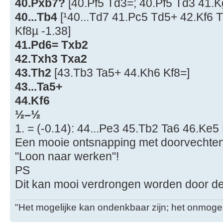
40.Pxb7?
[40.Pf5 Td3=; 40.Pf5 Td3 41.K
40...Tb4
[¹40...Td7 41.Pc5 Td5+ 42.Kf6 
Kf8µ -1.38]
41.Pd6= Txb2
42.Txh3 Txa2
43.Th2
[43.Tb3 Ta5+ 44.Kh6 Kf8=]
43...Ta5+
44.Kf6
½–½
1. = (-0.14): 44...Pe3 45.Tb2 Ta6 46.Ke5
Een mooie ontsnapping met doorvechten.
"Loon naar werken"!
PS
Dit kan mooi verdrongen worden door de t
"Het mogelijke kan ondenkbaar zijn; het onmogel