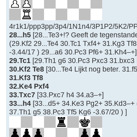
4r1k1/ppp3pp/3p4/1N1n4/3P1P2/5K2/PP6
28...h5
[28...Te3+!? Geeft de tegenstand
(29.Kf2 29...Te4 30.Tc1 Txf4+ 31.Kg3 Tf
-3.44/17 ) 29...a6 30.Pc3 Pf6+ 31.Kh4–+]
29.Tc1
[29.Th1 g6 30.Pc3 Pxc3 31.bxc3 
30.Kf2 Te8
[30...Te4 Lijkt nog beter. 31.f
31.Kf3 Tf8
32.Ke4 Pxf4
33.Txc7
[33.Pxc7 h4 34.a3–+]
33...h4
[33...d5+ 34.Ke3 Pg2+ 35.Kd3–+ 
37.Th1 g5 38.Pc3 Tf5 Kg6 -3.67/20 ) ]