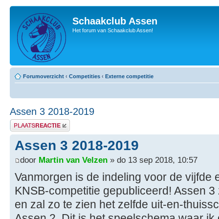
Schaakclub Assen
Het forum van Schaakclub Assen!
Forumoverzicht
‹
Competities
‹
Externe competitie
Assen 3 2018-2019
Plaats een reactie
Assen 3 2018-2019
door
Martin van Velzen
» do 13 sep 2018, 10:57
Vanmorgen is de indeling voor de vijfde
KNSB-competitie gepubliceerd! Assen 3 z
en zal zo te zien het zelfde uit-en-thui
Assen 2. Dit is het speelschema waar ik 