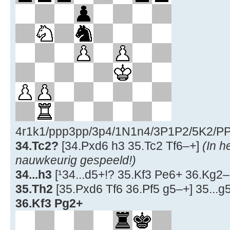
4r1k1/ppp3pp/3p4/1N1n4/3P1P2/5K2/PP6
34.Tc2?
[34.Pxd6 h3 35.Tc2 Tf6–+]
(In h
nauwkeurig gespeeld!)
34...h3
[¹34...d5+!? 35.Kf3 Pe6+ 36.Kg2–
35.Th2
[35.Pxd6 Tf6 36.Pf5 g5–+] 35...g5
36.Kf3 Pg2+