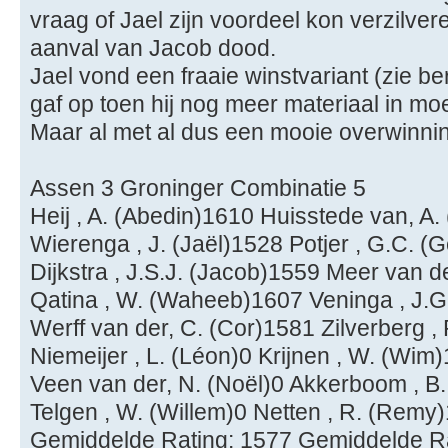
vraag of Jael zijn voordeel kon verzilve
aanval van Jacob dood.
Jael vond een fraaie winstvariant (zie b
gaf op toen hij nog meer materiaal in mo
Maar al met al dus een mooie overwinni
Assen 3 Groninger Combinatie 5
Heij , A. (Abedin)1610 Huisstede van, A.
Wierenga , J. (Jaël)1528 Potjer , G.C. (
Dijkstra , J.S.J. (Jacob)1559 Meer van d
Qatina , W. (Waheeb)1607 Veninga , J.G.
Werff van der, C. (Cor)1581 Zilverberg , 
Niemeijer , L. (Léon)0 Krijnen , W. (Wim)
Veen van der, N. (Noël)0 Akkerboom , B.
Telgen , W. (Willem)0 Netten , R. (Remy
Gemiddelde Rating: 1577 Gemiddelde R