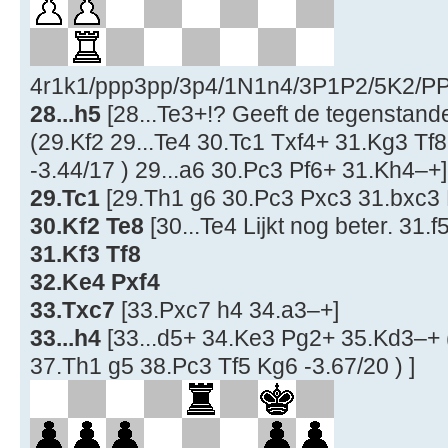
4r1k1/ppp3pp/3p4/1N1n4/3P1P2/5K2/PP6
28...h5
[28...Te3+!? Geeft de tegenstand
(29.Kf2 29...Te4 30.Tc1 Txf4+ 31.Kg3 Tf
-3.44/17 ) 29...a6 30.Pc3 Pf6+ 31.Kh4–+]
29.Tc1
[29.Th1 g6 30.Pc3 Pxc3 31.bxc3 
30.Kf2 Te8
[30...Te4 Lijkt nog beter. 31.f
31.Kf3 Tf8
32.Ke4 Pxf4
33.Txc7
[33.Pxc7 h4 34.a3–+]
33...h4
[33...d5+ 34.Ke3 Pg2+ 35.Kd3–+ 
37.Th1 g5 38.Pc3 Tf5 Kg6 -3.67/20 ) ]