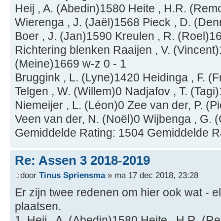
Heij , A. (Abedin)1580 Heite , H.R. (Rem
Wierenga , J. (Jaël)1568 Pieck , D. (Den
Boer , J. (Jan)1590 Kreulen , R. (Roel)1
Richtering blenken Raaijen , V. (Vincen
(Meine)1669 w-z 0 - 1
Bruggink , L. (Lyne)1420 Heidinga , F. (F
Telgen , W. (Willem)0 Nadjafov , T. (Tagi
Niemeijer , L. (Léon)0 Zee van der, P. (P
Veen van der, N. (Noël)0 Wijbenga , G.
Gemiddelde Rating: 1504 Gemiddelde R
Re: Assen 3 2018-2019
door
Tinus Spriensma
» ma 17 dec 2018, 23:28
Er zijn twee redenen om hier ook wat - 
plaatsen.
1. Heij , A. (Abedin)1580 Heite , H.R. (