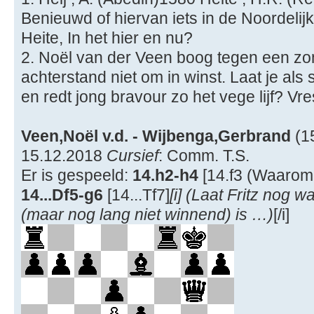
Benieuwd of hiervan iets in de Noordel
Heite, In het hier en nu?
2. Noël van der Veen boog tegen een zom
achterstand niet om in winst. Laat je als
en redt jong bravour zo het vege lijf? Vr
Veen,Noël v.d. - Wijbenga,Gerbrand
(1
15.12.2018
Cursief
: Comm. T.S.
Er is gespeeld:
14.h2-h4
[14.f3 (Waarom 
14...Df5-g6
[14...Tf7]
[i] (Laat Fritz nog 
(maar nog lang niet winnend) is …)
[/i]