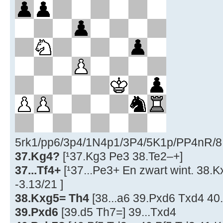
5rk1/pp6/3p4/1N4p1/3P4/5K1p/PP4nR/8 w
37.Kg4?
[¹37.Kg3 Pe3 38.Te2–+]
37...Tf4+
[¹37...Pe3+ En zwart wint. 38.
-3.13/21 ]
38.Kxg5= Th4
[38...a6 39.Pxd6 Txd4 40
39.Pxd6
[39.d5 Th7=] 39...Txd4