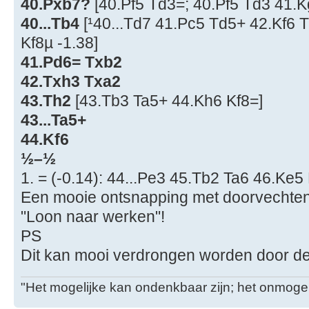
40.Pxb7?
[40.Pf5 Td3=; 40.Pf5 Td3 41.K
40...Tb4
[¹40...Td7 41.Pc5 Td5+ 42.Kf6 
Kf8µ -1.38]
41.Pd6= Txb2
42.Txh3 Txa2
43.Th2
[43.Tb3 Ta5+ 44.Kh6 Kf8=]
43...Ta5+
44.Kf6
½–½
1. = (-0.14): 44...Pe3 45.Tb2 Ta6 46.Ke5
Een mooie ontsnapping met doorvechten.
"Loon naar werken"!
PS
Dit kan mooi verdrongen worden door de t
"Het mogelijke kan ondenkbaar zijn; het onmogel