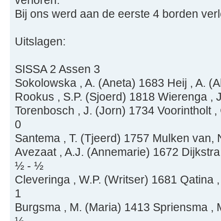
verloren.
Bij ons werd aan de eerste 4 borden verl
Uitslagen:
SISSA 2 Assen 3
Sokolowska , A. (Aneta) 1683 Heij , A. (
Rookus , S.P. (Sjoerd) 1818 Wierenga , J
Torenbosch , J. (Jorn) 1734 Voorintholt ,
0
Santema , T. (Tjeerd) 1757 Mulken van, 
Avezaat , A.J. (Annemarie) 1672 Dijkstra
½ - ½
Cleveringa , W.P. (Writser) 1681 Qatina
1
Burgsma , M. (Maria) 1413 Spriensma , M