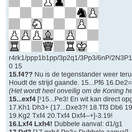
r4rk1/ppp1b1pp/3p2q1/3Pp3/6nP/2N3P
0 15
15.f4??
Nu is de tegenstander weer terug
Houdt de strijd gaande. 15...Pf6 16.De2= 
(Het wordt heel onveilig om de Koning 
15...exf4
[¹15...Pe3! En wit kan direct 
17.Kh1 Dh3+ (17...Dxe3?! 18.Tf3 Db6 1
19.Kg2 Txf4 20.Txf4 Dxf4–+]-3.19!
16.Lxf4 Lxh4!
Dubbele aanval: d1/g1
17.Dd3
[17.gxh4 Pe3+ Dubbele aanval]