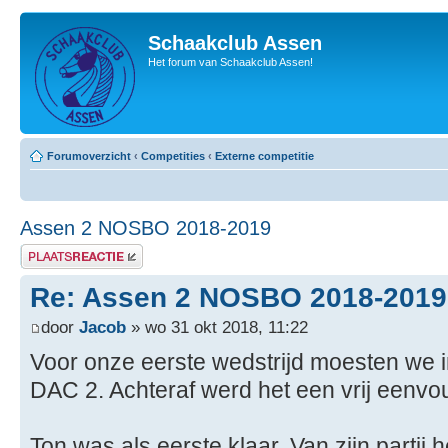
Schaakclub Assen
Het forum van Schaakclub Assen!
Forumoverzicht
‹
Competities
‹
Externe competitie
Assen 2 NOSBO 2018-2019
Plaats een reactie
Re: Assen 2 NOSBO 2018-2019
door
Jacob
» wo 31 okt 2018, 11:22
Voor onze eerste wedstrijd moesten we in
DAC 2. Achteraf werd het een vrij eenvo
Ton was als eerste klaar. Van zijn parti