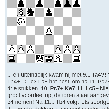
... en uiteindelijk kwam hij met
9... Ta4?!
V
Lb4+ 10. c3 La5 het best, om na 11. Pc7
drie stukken.
10. Pc7+ Ke7 11. Lc5+
Niet
groot voordeel op; de toren staat aangev
e4 nemen! Na 11... Tb4 volgt iets soortgel
de zwarte stukken staan veel minder act