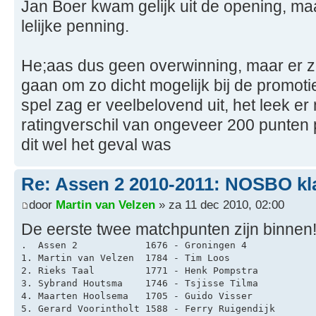
Jan Boer kwam gelijk uit de opening, ma
lelijke penning.
He;aas dus geen overwinning, maar er zi
gaan om zo dicht mogelijk bij de promo
spel zag er veelbelovend uit, het leek er 
ratingverschil van ongeveer 200 punten p
dit wel het geval was
Re: Assen 2 2010-2011: NOSBO kl
door
Martin van Velzen
» za 11 dec 2010, 02:00
De eerste twee matchpunten zijn binnen
.  Assen 2            1676 - Groningen 4            
1. Martin van Velzen  1784 - Tim Loos               
2. Rieks Taal         1771 - Henk Pompstra          
3. Sybrand Houtsma    1746 - Tsjisse Tilma          
4. Maarten Hoolsema   1705 - Guido Visser           
5. Gerard Voorintholt 1588 - Ferry Ruigendijk       