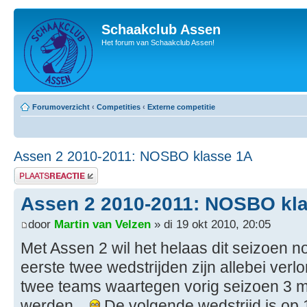
Schaakclub Assen
Het forum van Schaakclub Assen!
Forumoverzicht
‹
Competities
‹
Externe competitie
Assen 2 2010-2011: NOSBO klasse 1A
Plaats een reactie
Assen 2 2010-2011: NOSBO kl
door
Martin van Velzen
» di 19 okt 2010, 20:05
Met Assen 2 wil het helaas dit seizoen no
eerste twee wedstrijden zijn allebei ver
twee teams waartegen vorig seizoen 3 
werden...
De volgende wedstrijd is op 