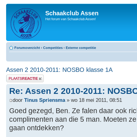
Schaakclub Assen
Het forum van Schaakclub Assen!
Forumoverzicht
‹
Competities
‹
Externe competitie
Assen 2 2010-2011: NOSBO klasse 1A
Plaats een reactie
Re: Assen 2 2010-2011: NOSBO
door
Tinus Spriensma
» wo 18 mei 2011, 08:51
Goed gezegd, Ben. Ze falen daar ook ric
complimenten aan die 5 man. Moeten z
gaan ontdekken?