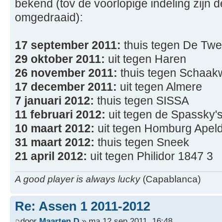
bekend (tov de voorlopige indeling zijn d
omgedraaid):
17 september 2011:
thuis tegen De Twe
29 oktober 2011:
uit tegen Haren
26 november 2011:
thuis tegen Schaa
17 december 2011:
uit tegen Almere
7 januari 2012:
thuis tegen SISSA
11 februari 2012:
uit tegen de Spassky'
10 maart 2012:
uit tegen Homburg Apel
31 maart 2012:
thuis tegen Sneek
21 april 2012:
uit tegen Philidor 1847 3
A good player is always lucky
(Capablanca)
Re: Assen 1 2011-2012
door
Maarten D
» ma 12 sep 2011, 16:48