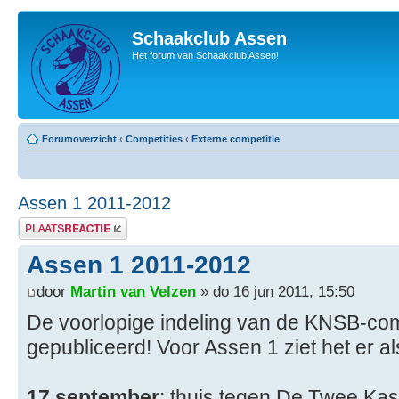
Schaakclub Assen
Het forum van Schaakclub Assen!
Forumoverzicht
‹
Competities
‹
Externe competitie
Assen 1 2011-2012
Plaats een reactie
Assen 1 2011-2012
door
Martin van Velzen
» do 16 jun 2011, 15:50
De voorlopige indeling van de KNSB-com
gepubliceerd! Voor Assen 1 ziet het er als
17 september
: thuis tegen De Twee Kas