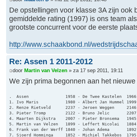
De opstellingen voor klasse 3A zijn oo
gemiddelde rating (1997) is ons team als
grootste concurrent voor de eerste plaats 
http://www.schaakbond.nl/wedstrijdschaa
Re: Assen 1 2011-2012
door
Martin van Velzen
» za 17 sep 2011, 19:11
We zijn prima begonnen aan het nieuwe 
.  Assen               1958 - De Twee Kastelen  1966
1. Ivo Maris           1980 - Albert Jan Hummel 1999
2. Renze Rietveld      2237 - Jeroen Weggen     2146
3. Pieter Tromp        2122 - Bruno Jelic       2207
4. Maarten Dijkstra    2007 - Pieter Bronsema   1945
5. Martin van Velzen   1899 - Leffert Nicolai   1884
6. Frank van der Werff 1840 - Johan Adema       1892
7. Sjoerd Homminga     1852 - Michiel Takkebos  1795