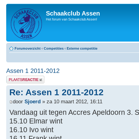
Schaakclub Assen
Het forum van Schaakclub Assen!
Forumoverzicht
‹
Competities
‹
Externe competitie
Assen 1 2011-2012
Plaats een reactie
Re: Assen 1 2011-2012
door
Sjoerd
» za 10 maart 2012, 16:11
Vandaag uit tegen Accres Apeldoorn 3. 
15.10 Elmar wint
16.10 Ivo wint
16.11 Frank wint