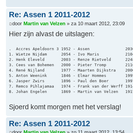
Re: Assen 1 2011-2012
door
Martin van Velzen
» za 10 maart 2012, 23:09
Hier zijn alvast de uitslagen:
.  Accres Apeldoorn 3 1952 - Assen               203
1. Wietze Nijdam      2054 - Ivo Maris           210
2. Henk Eleveld       2003 - Renze Rietveld      224
3. Cees van Bohemen   2000 - Pieter Tromp        211
4. René Nijland       1977 - Maarten Dijkstra    200
5. Anton Weenink      1846 - Elmar Hommes        199
6. Jasper Zwirs       1896 - Paul den Boer       199
7. Remco Pihlajamaa   1974 - Frank van der Werff 191
8. Johan Engelen      1869 - Martin van Velzen   191
Sjoerd komt morgen met het verslag!
Re: Assen 1 2011-2012
door
Martin van Velzen
» zo 11 maart 2012, 13:54