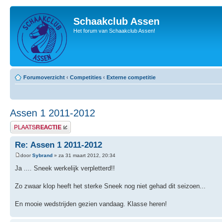
Schaakclub Assen
Het forum van Schaakclub Assen!
Forumoverzicht
‹
Competities
‹
Externe competitie
Assen 1 2011-2012
Plaats een reactie
Re: Assen 1 2011-2012
door
Sybrand
» za 31 maart 2012, 20:34
Ja .... Sneek werkelijk verpletterd!!
Zo zwaar klop heeft het sterke Sneek nog niet gehad dit seizoen...
En mooie wedstrijden gezien vandaag. Klasse heren!