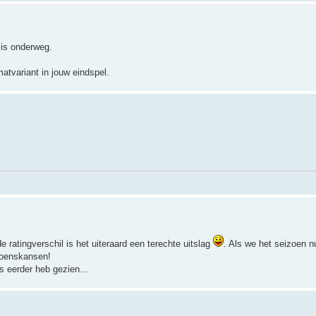
 is onderweg.
tvariant in jouw eindspel.
 ratingverschil is het uiteraard een terechte uitslag
. Als we het seizoen n
pioenskansen!
s eerder heb gezien...