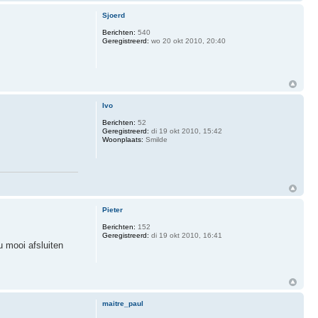
Sjoerd
Berichten:
540
Geregistreerd:
wo 20 okt 2010, 20:40
Ivo
Berichten:
52
Geregistreerd:
di 19 okt 2010, 15:42
Woonplaats:
Smilde
Pieter
Berichten:
152
Geregistreerd:
di 19 okt 2010, 16:41
u mooi afsluiten
maitre_paul