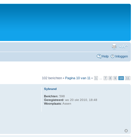
Help
Inloggen
102 berichten •
Pagina
10
van
11
•
...
1
7
8
9
10
11
Sybrand
Berichten:
598
Geregistreerd:
wo 20 okt 2010, 18:48
Woonplaats:
Assen