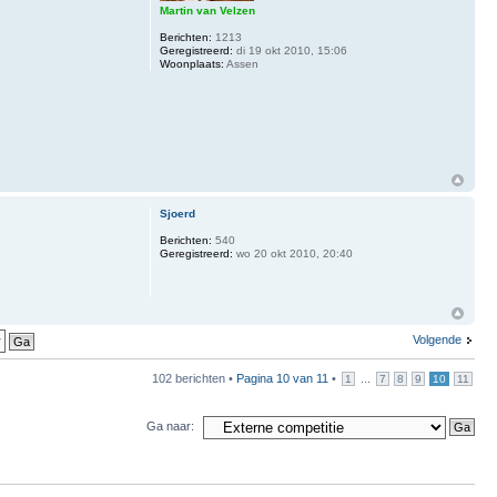
Martin van Velzen
Berichten:
1213
Geregistreerd:
di 19 okt 2010, 15:06
Woonplaats:
Assen
Sjoerd
Berichten:
540
Geregistreerd:
wo 20 okt 2010, 20:40
Volgende
102 berichten •
Pagina
10
van
11
•
...
1
7
8
9
10
11
Ga naar: