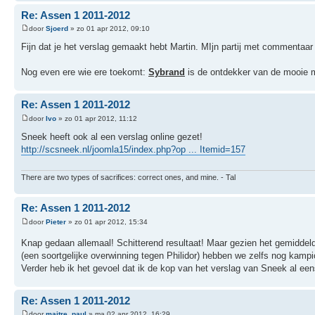
Re: Assen 1 2011-2012
door
Sjoerd
» zo 01 apr 2012, 09:10
Fijn dat je het verslag gemaakt hebt Martin. MIjn partij met commentaar
Nog even ere wie ere toekomt:
Sybrand
is de ontdekker van de mooie ma
Re: Assen 1 2011-2012
door
Ivo
» zo 01 apr 2012, 11:12
Sneek heeft ook al een verslag online gezet!
http://scsneek.nl/joomla15/index.php?op ... Itemid=157
There are two types of sacrifices: correct ones, and mine. - Tal
Re: Assen 1 2011-2012
door
Pieter
» zo 01 apr 2012, 15:34
Knap gedaan allemaal! Schitterend resultaat! Maar gezien het gemiddelde
(een soortgelijke overwinning tegen Philidor) hebben we zelfs nog kam
Verder heb ik het gevoel dat ik de kop van het verslag van Sneek al een
Re: Assen 1 2011-2012
door
maitre_paul
» ma 02 apr 2012, 16:29