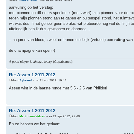
aanvulling op het verslag:
met pionnen op d6 en e5 speelde ik (met zwart) mijn pionnen voor de roc
tegen mijn pionnen stond aan te gapen en buitenspel stond. het ruimtev
wit was dus in het geheel geen sprake. wit probeerde nog wel de h-lijn t
uiteindelijk heb ik dus gewonnen en daarmee...
...na jaren van bloed, zweet en tranen eindelijk (virtueel) een
rating van 
de champagne kan open;-)
A good player is always lucky
(Capablanca)
Re: Assen 1 2011-2012
door
Sybrand
» za 21 apr 2012, 19:44
Assen wint in de laatste ronde met 5,5 - 2,5 van Philidor!
Re: Assen 1 2011-2012
door
Martin van Velzen
» za 21 apr 2012, 22:40
En zo hebben we het gedaan: