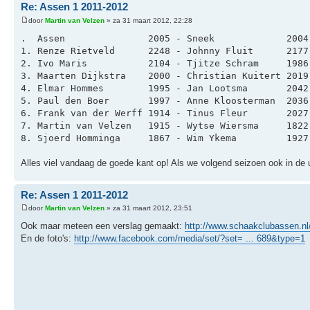
Re: Assen 1 2011-2012
door
Martin van Velzen
» za 31 maart 2012, 22:28
.  Assen               2005 - Sneek             2004
1. Renze Rietveld      2248 - Johnny Fluit      2177
2. Ivo Maris           2104 - Tjitze Schram     1986
3. Maarten Dijkstra    2000 - Christian Kuitert 2019
4. Elmar Hommes        1995 - Jan Lootsma       2042
5. Paul den Boer       1997 - Anne Kloosterman  2036
6. Frank van der Werff 1914 - Tinus Fleur       2027
7. Martin van Velzen   1915 - Wytse Wiersma     1822
8. Sjoerd Homminga     1867 - Wim Ykema         1927
Alles viel vandaag de goede kant op! Als we volgend seizoen ook in de 
Re: Assen 1 2011-2012
door
Martin van Velzen
» za 31 maart 2012, 23:51
Ook maar meteen een verslag gemaakt:
http://www.schaakclubassen.nl
En de foto's:
http://www.facebook.com/media/set/?set= ... 689&type=1