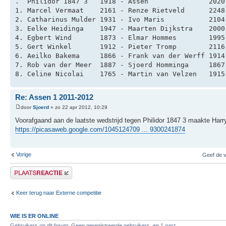
.  Philidor 1847 3   1918 - Assen               2020
1. Marcel Vermaat    2161 - Renze Rietveld      2248
2. Catharinus Mulder 1931 - Ivo Maris           2104
3. Eelke Heidinga    1947 - Maarten Dijkstra    2000
4. Egbert Wind       1873 - Elmar Hommes        1995
5. Gert Winkel       1912 - Pieter Tromp        2116
6. Aeilko Bakema     1866 - Frank van der Werff 1914
7. Rob van der Meer  1887 - Sjoerd Homminga     1867
8. Celine Nicolai    1765 - Martin van Velzen   1915
Re: Assen 1 2011-2012
door
Sjoerd
» zo 22 apr 2012, 10:29
Voorafgaand aan de laatste wedstrijd tegen Philidor 1847 3 maakte Harr
https://picasaweb.google.com/1045124709 ... 9300241874
Vorige
Geef de v
Plaats een reactie
Keer terug naar Externe competitie
WIE IS ER ONLINE
Gebruikers op dit forum: Geen geregistreerde gebruikers. en 1 gast