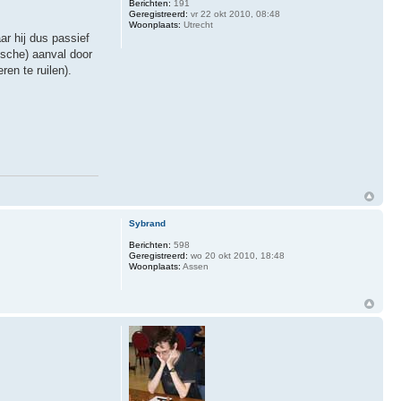
Berichten:
191
Geregistreerd:
vr 22 okt 2010, 08:48
Woonplaats:
Utrecht
ar hij dus passief
ische) aanval door
en te ruilen).
Sybrand
Berichten:
598
Geregistreerd:
wo 20 okt 2010, 18:48
Woonplaats:
Assen