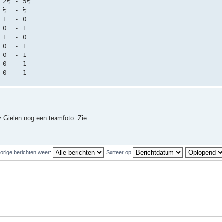
 2½ - 5½
 ½  - ½
 1  - 0
 0  - 1
 1  - 0
 0  - 1
 0  - 1
 0  - 1
 0  - 1
y Gielen nog een teamfoto. Zie:
orige berichten weer:
Sorteer op