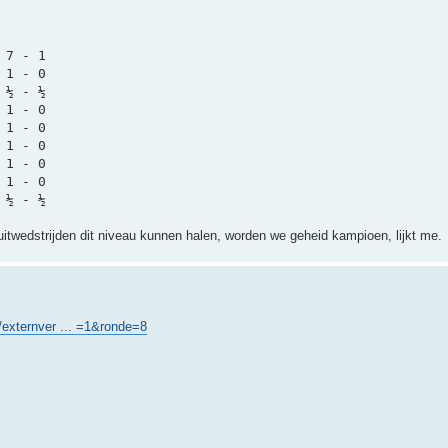
 7 - 1
 1 - 0
 ½ - ½
 1 - 0
 1 - 0
 1 - 0
 1 - 0
 1 - 0
 ½ - ½
uitwedstrijden dit niveau kunnen halen, worden we geheid kampioen, lijkt me.
/externver ... =1&ronde=8