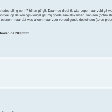
hadestelling op: h7-h6 en g7-g5. Daarmee dreef ik wits Loper naar veld g3 wa
oordeel op de koningsvleugel gaf mij goede aanvalskansen. van een (optimist
e openen, maar dat was alleen maar voor verdedigende doeleinden (toren prober
boven de 2000!!!!!!!