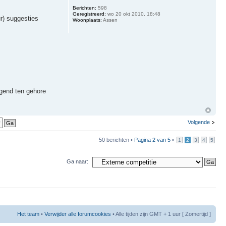
Berichten:
598
Geregistreerd:
wo 20 okt 2010, 18:48
ur) suggesties
Woonplaats:
Assen
ngend ten gehore
Volgende
50 berichten •
Pagina
2
van
5
•
1
2
3
4
5
Ga naar:
Het team
•
Verwijder alle forumcookies
• Alle tijden zijn GMT + 1 uur [ Zomertijd ]