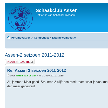
Schaakclub Assen
Het forum van Schaakclub Assen!
Forumoverzicht
‹
Competities
‹
Externe competitie
Assen-2 seizoen 2011-2012
Plaats een reactie
Re: Assen-2 seizoen 2011-2012
door
Martin van Velzen
» di 01 nov 2011, 11:39
Ai, jammer. Maar goed, Staunton 2 blijft een sterk team waar je van kunt
dan maar gebeuren!