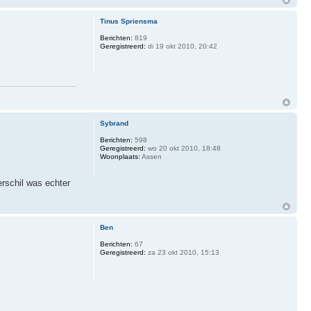
Tinus Spriensma
Berichten:
819
Geregistreerd:
di 19 okt 2010, 20:42
Sybrand
Berichten:
598
Geregistreerd:
wo 20 okt 2010, 18:48
Woonplaats:
Assen
erschil was echter
Ben
Berichten:
67
Geregistreerd:
za 23 okt 2010, 15:13