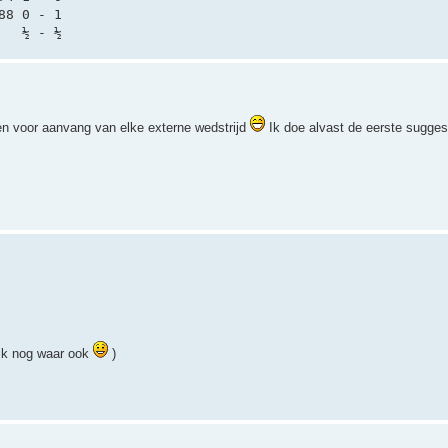
88 0 - 1
   ½ - ½
ngen voor aanvang van elke externe wedstrijd
Ik doe alvast de eerste sugges
ijk nog waar ook
)