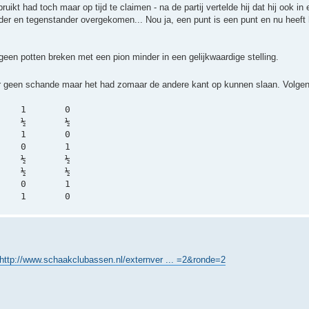
uikt had toch maar op tijd te claimen - na de partij vertelde hij dat hij ook in 
leider en tegenstander overgekomen... Nou ja, een punt is een punt en nu heeft 
en potten breken met een pion minder in een gelijkwaardige stelling.
der geen schande maar het had zomaar de andere kant op kunnen slaan. Volge
1.	Albert Hebels	2071	Sybrand Houtsma	1788	1	0
2.	Rob Popken	1876	Wout Knol	1801	½	½
3.	Henk van Dijk	1880	Maarten Hoolsem	1734	1	0
4.	Henk Seijen	1805	Rieks Taal	1726	0	1
5.	Jeroen Groot	1762	Gerard Voorinth	1690	½	½
6.	Poppe Dijkhuis	1748	Ben van Os	1675	½	½
7.	Bram Kruisinga	1763	Jan Boer	1606	0	1
8.	Jan Colly	1722	Gertjan Haan	1570	1	0
http://www.schaakclubassen.nl/externver ... =2&ronde=2