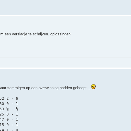
 om een verslagje te schrijven. oplossingen:
, waar sommigen op een overwinning hadden gehoopt...
52 2 - 6
60 0 - 1
53 ½ - ½
25 0 - 1
47 0 - 1
15 0 - 1
74 1 - 0