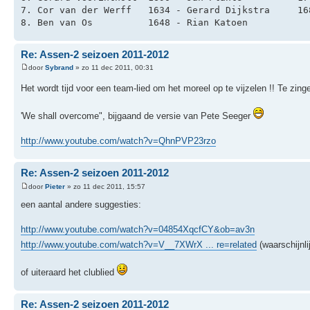
7. Cor van der Werff   1634 - Gerard Dijkstra     16
8. Ben van Os          1648 - Rian Katoen           
Re: Assen-2 seizoen 2011-2012
door
Sybrand
» zo 11 dec 2011, 00:31
Het wordt tijd voor een team-lied om het moreel op te vijzelen !! Te zi
'We shall overcome", bijgaand de versie van Pete Seeger
http://www.youtube.com/watch?v=QhnPVP23rzo
Re: Assen-2 seizoen 2011-2012
door
Pieter
» zo 11 dec 2011, 15:57
een aantal andere suggesties:
http://www.youtube.com/watch?v=04854XqcfCY&ob=av3n
http://www.youtube.com/watch?v=V__7XWrX ... re=related
(waarschijnl
of uiteraard het clublied
Re: Assen-2 seizoen 2011-2012