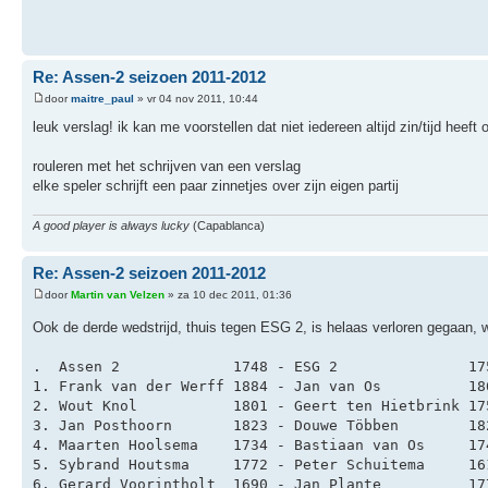
Re: Assen-2 seizoen 2011-2012
door
maitre_paul
» vr 04 nov 2011, 10:44
leuk verslag! ik kan me voorstellen dat niet iedereen altijd zin/tijd heeft
rouleren met het schrijven van een verslag
elke speler schrijft een paar zinnetjes over zijn eigen partij
A good player is always lucky
(Capablanca)
Re: Assen-2 seizoen 2011-2012
door
Martin van Velzen
» za 10 dec 2011, 01:36
Ook de derde wedstrijd, thuis tegen ESG 2, is helaas verloren gegaan
.  Assen 2             1748 - ESG 2               17
1. Frank van der Werff 1884 - Jan van Os          18
2. Wout Knol           1801 - Geert ten Hietbrink 17
3. Jan Posthoorn       1823 - Douwe Többen        18
4. Maarten Hoolsema    1734 - Bastiaan van Os     17
5. Sybrand Houtsma     1772 - Peter Schuitema     16
6. Gerard Voorintholt  1690 - Jan Plante          17