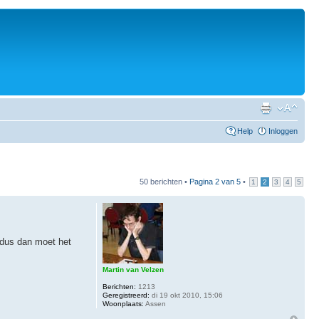
Help
Inloggen
50 berichten •
Pagina
2
van
5
•
1
2
3
4
5
, dus dan moet het
Martin van Velzen
Berichten:
1213
Geregistreerd:
di 19 okt 2010, 15:06
Woonplaats:
Assen