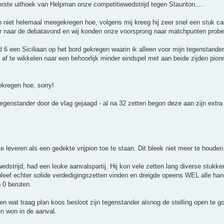
rste uithoek van Helpman onze competitiewedstrijd tegen Staunton....
eb niet helemaal meegekregen hoe, volgens mij kreeg hij zeer snel een stuk c
r naar de debatavond en wij konden onze voorsprong naar matchpunten prober
 6 een Siciliaan op het bord gekregen waarin ik alleen voor mijn tegenstande
af te wikkelen naar een behoorlijk minder eindspel met aan beide zijden pion
ekregen hoe, sorry!
egenstander door de vlag gejaagd - al na 32 zetten begon deze aan zijn extra k
 leveren als een gedekte vrijpion toe te staan. Dit bleek niet meer te houden
dstrijd, had een leuke aanvalspartij. Hij kon vele zetten lang diverse stukken
bleef echter solide verdedigingszetten vinden en dreigde opeens WEL alle ha
 0 beruten.
en wat traag plan koos besloot zijn tegenstander alsnog de stelling open te g
en won in de aanval.