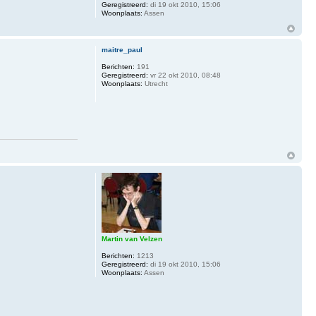
Geregistreerd:
di 19 okt 2010, 15:06
Woonplaats:
Assen
maitre_paul
Berichten:
191
Geregistreerd:
vr 22 okt 2010, 08:48
Woonplaats:
Utrecht
Martin van Velzen
Berichten:
1213
Geregistreerd:
di 19 okt 2010, 15:06
Woonplaats:
Assen