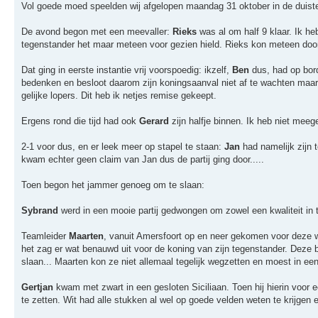
Vol goede moed speelden wij afgelopen maandag 31 oktober in de duiste
De avond begon met een meevaller:
Rieks
was al om half 9 klaar. Ik h
tegenstander het maar meteen voor gezien hield. Rieks kon meteen doo
Dat ging in eerste instantie vrij voorspoedig: ikzelf,
Ben
dus, had op bord
bedenken en besloot daarom zijn koningsaanval niet af te wachten maar 
gelijke lopers. Dit heb ik netjes remise gekeept.
Ergens rond die tijd had ook
Gerard
zijn halfje binnen. Ik heb niet meeg
2-1 voor dus, en er leek meer op stapel te staan:
Jan
had namelijk zijn t
kwam echter geen claim van Jan dus de partij ging door.....
Toen begon het jammer genoeg om te slaan:
Sybrand
werd in een mooie partij gedwongen om zowel een kwaliteit in te
Teamleider
Maarten
, vanuit Amersfoort op en neer gekomen voor deze we
het zag er wat benauwd uit voor de koning van zijn tegenstander. Deze 
slaan... Maarten kon ze niet allemaal tegelijk wegzetten en moest in een
Gertjan
kwam met zwart in een gesloten Siciliaan. Toen hij hierin voor e
te zetten. Wit had alle stukken al wel op goede velden weten te krijgen 