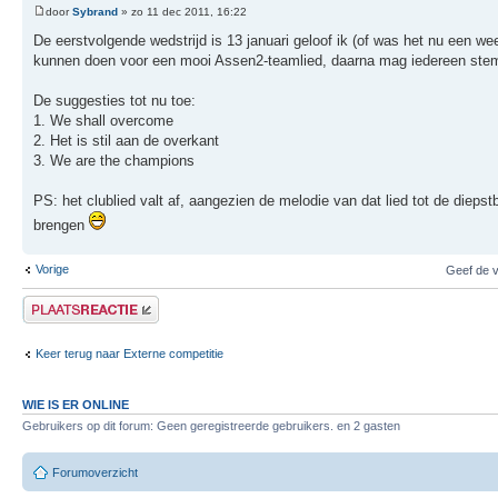
door
Sybrand
» zo 11 dec 2011, 16:22
De eerstvolgende wedstrijd is 13 januari geloof ik (of was het nu een we
kunnen doen voor een mooi Assen2-teamlied, daarna mag iedereen st
De suggesties tot nu toe:
1. We shall overcome
2. Het is stil aan de overkant
3. We are the champions
PS: het clublied valt af, aangezien de melodie van dat lied tot de diep
brengen
Vorige
Geef de v
Plaats een reactie
Keer terug naar Externe competitie
WIE IS ER ONLINE
Gebruikers op dit forum: Geen geregistreerde gebruikers. en 2 gasten
Forumoverzicht