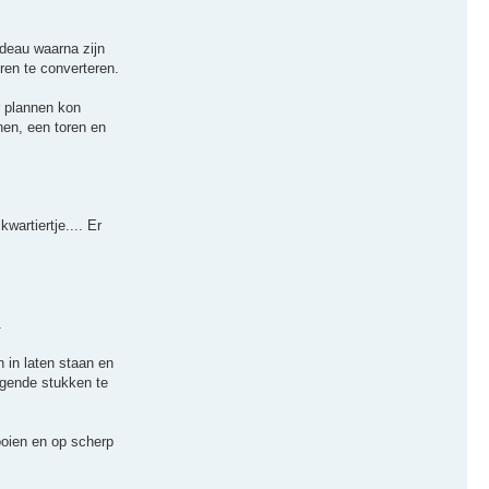
adeau waarna zijn
en te converteren.
r plannen kon
nen, een toren en
wartiertje.... Er
.
 in laten staan en
ngende stukken te
ooien en op scherp