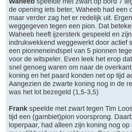
Waheeb
speelde met zwart op bord 7 teg
de opening iets beter, Waheeb had een 
maar verder zag het er redelijk uit. Ergen
weggegeven tegen een pion. Dat beteken
Waheeb heeft ijzersterk gespeeld en zij
indrukwekkend weggewerkt door actief s
een pionneneindspel van 5 pionnen tege
voor de witspeler. Even leek het erop da
snel genoeg waren om naar de overkant 
koning en het paard konden net op tijd 
Aangezien de zwarte koning nog in de r
was het lot bezegeld (1,5-3,5)
Frank
speelde met zwart tegen Tim Loo
tijd een (gambiet)pion voorsprong. Daar
loperpaar, had alleen zijn koning nog op