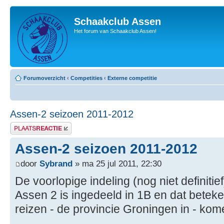
Schaakclub Assen
Het forum van Schaakclub Assen!
Forumoverzicht
‹
Competities
‹
Externe competitie
Assen-2 seizoen 2011-2012
Plaats een reactie
Assen-2 seizoen 2011-2012
door
Sybrand
» ma 25 jul 2011, 22:30
De voorlopige indeling (nog niet definiti
Assen 2 is ingedeeld in 1B en dat beteke
reizen - de provincie Groningen in - kome