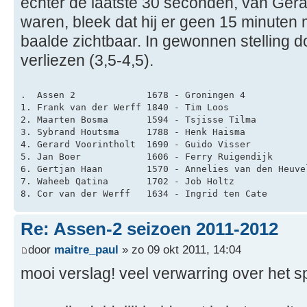
echter de laatste 30 seconden, van Gera
waren, bleek dat hij er geen 15 minuten
baalde zichtbaar. In gewonnen stelling 
verliezen (3,5-4,5).
.  Assen 2             1678 - Groningen 4           
1. Frank van der Werff 1840 - Tim Loos              
2. Maarten Bosma       1594 - Tsjisse Tilma         
3. Sybrand Houtsma     1788 - Henk Haisma           
4. Gerard Voorintholt  1690 - Guido Visser          
5. Jan Boer            1606 - Ferry Ruigendijk      
6. Gertjan Haan        1570 - Annelies van den Heuve
7. Waheeb Qatina       1702 - Job Holtz             
8. Cor van der Werff   1634 - Ingrid ten Cate       
Re: Assen-2 seizoen 2011-2012
door
maitre_paul
» zo 09 okt 2011, 14:04
mooi verslag! veel verwarring over het 