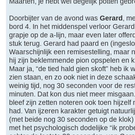
Maarten, je hebt wel degelijk potten gebr
Doorbijter van de avond was
Gerard
, m
bord 4. In het middenspel verloor Gerard
grapje op de a-lijn, maar even later offe
stuk terug. Gerard had paard en (ingeslo
Waarschijnlijk een remisestelling, maar
hij zijn beklemmende pion opspelen en kr
Maar ja, “de tied hald gien skoft” heb ik 
zien staan, en zo ook niet in deze schaa
weinig tijd, nog 30 seconden voor de rest
minuten. Dat kon dus niet meer misgaan. 
bleef zijn zetten noteren ook toen hijzel
had. Van ijzeren karakter getuigt natuurl
(met beide nog 30 seconden op de klok
met het psychologisch dodelijke “ik prob