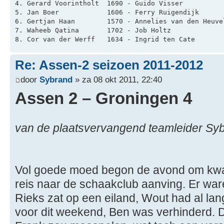
4. Gerard Voorintholt  1690 - Guido Visser          
5. Jan Boer            1606 - Ferry Ruigendijk      
6. Gertjan Haan        1570 - Annelies van den Heuve
7. Waheeb Qatina       1702 - Job Holtz             
8. Cor van der Werff   1634 - Ingrid ten Cate       
Re: Assen-2 seizoen 2011-2012
door
Sybrand
» za 08 okt 2011, 22:40
Assen 2 – Groningen 4
van de plaatsvervangend teamleider Sy
Vol goede moed begon de avond om kwart
reis naar de schaakclub aanving. Er war
Rieks zat op een eiland, Wout had al lan
voor dit weekend, Ben was verhinderd. 