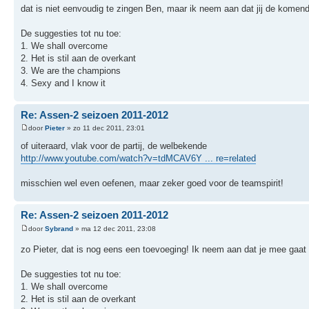
dat is niet eenvoudig te zingen Ben, maar ik neem aan dat jij de kome
De suggesties tot nu toe:
1. We shall overcome
2. Het is stil aan de overkant
3. We are the champions
4. Sexy and I know it
Re: Assen-2 seizoen 2011-2012
door
Pieter
» zo 11 dec 2011, 23:01
of uiteraard, vlak voor de partij, de welbekende
http://www.youtube.com/watch?v=tdMCAV6Y ... re=related
misschien wel even oefenen, maar zeker goed voor de teamspirit!
Re: Assen-2 seizoen 2011-2012
door
Sybrand
» ma 12 dec 2011, 23:08
zo Pieter, dat is nog eens een toevoeging! Ik neem aan dat je mee gaa
De suggesties tot nu toe:
1. We shall overcome
2. Het is stil aan de overkant