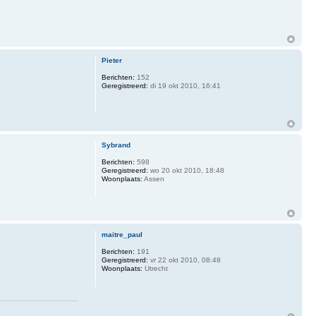
Pieter
Berichten:
152
Geregistreerd:
di 19 okt 2010, 16:41
Sybrand
Berichten:
598
Geregistreerd:
wo 20 okt 2010, 18:48
Woonplaats:
Assen
maitre_paul
Berichten:
191
Geregistreerd:
vr 22 okt 2010, 08:48
Woonplaats:
Utrecht