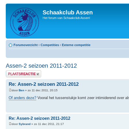
Schaakclub Assen
Het forum van Schaakclub Assen!
Forumoverzicht
‹
Competities
‹
Externe competitie
Assen-2 seizoen 2011-2012
Plaats een reactie
Re: Assen-2 seizoen 2011-2012
door
Ben
» zo 11 dec 2011, 20:15
Of anders deze?
Vooral het tussenstukje komt zeer intimiderend over al
Re: Assen-2 seizoen 2011-2012
door
Sybrand
» zo 11 dec 2011, 21:17