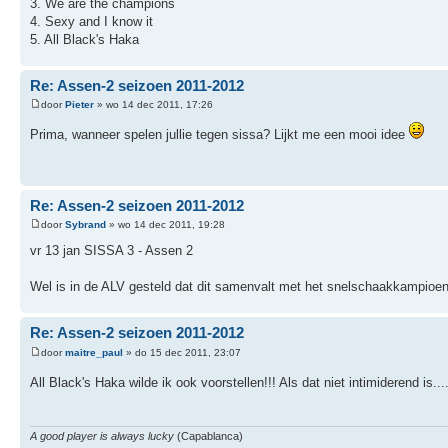
3. We are the champions
4. Sexy and I know it
5. All Black's Haka
Re: Assen-2 seizoen 2011-2012
door
Pieter
» wo 14 dec 2011, 17:26
Prima, wanneer spelen jullie tegen sissa? Lijkt me een mooi idee
Re: Assen-2 seizoen 2011-2012
door
Sybrand
» wo 14 dec 2011, 19:28
vr 13 jan SISSA 3 - Assen 2
Wel is in de ALV gesteld dat dit samenvalt met het snelschaakkampioe
Re: Assen-2 seizoen 2011-2012
door
maitre_paul
» do 15 dec 2011, 23:07
All Black's Haka wilde ik ook voorstellen!!! Als dat niet intimiderend is....
A good player is always lucky
(Capablanca)