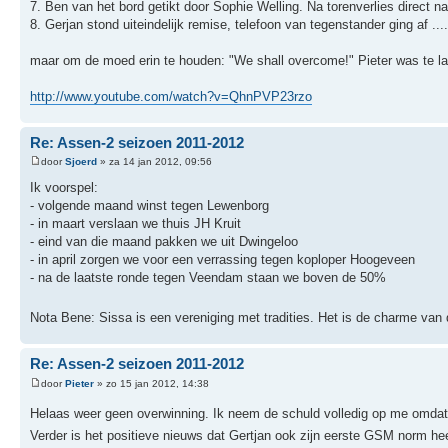
7. Ben van het bord getikt door Sophie Welling. Na torenverlies direct
8. Gerjan stond uiteindelijk remise, telefoon van tegenstander ging af ...
maar om de moed erin te houden: "We shall overcome!" Pieter was te la
http://www.youtube.com/watch?v=QhnPVP23rzo
Re: Assen-2 seizoen 2011-2012
door
Sjoerd
» za 14 jan 2012, 09:56
Ik voorspel:
- volgende maand winst tegen Lewenborg
- in maart verslaan we thuis JH Kruit
- eind van die maand pakken we uit Dwingeloo
- in april zorgen we voor een verrassing tegen koploper Hoogeveen
- na de laatste ronde tegen Veendam staan we boven de 50%
Nota Bene: Sissa is een vereniging met tradities. Het is de charme van 
Re: Assen-2 seizoen 2011-2012
door
Pieter
» zo 15 jan 2012, 14:38
Helaas weer geen overwinning. Ik neem de schuld volledig op me omdat
Verder is het positieve nieuws dat Gertjan ook zijn eerste GSM norm he