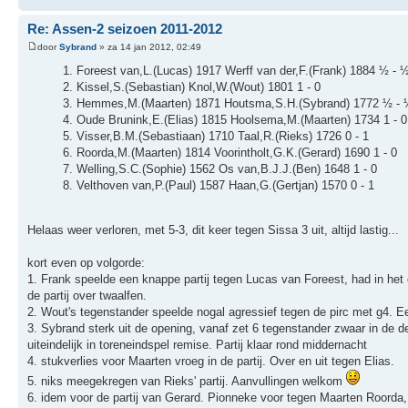
Re: Assen-2 seizoen 2011-2012
door
Sybrand
» za 14 jan 2012, 02:49
1. Foreest van,L.(Lucas) 1917 Werff van der,F.(Frank) 1884 ½ - 
2. Kissel,S.(Sebastian) Knol,W.(Wout) 1801 1 - 0
3. Hemmes,M.(Maarten) 1871 Houtsma,S.H.(Sybrand) 1772 ½ - 
4. Oude Brunink,E.(Elias) 1815 Hoolsema,M.(Maarten) 1734 1 - 0
5. Visser,B.M.(Sebastiaan) 1710 Taal,R.(Rieks) 1726 0 - 1
6. Roorda,M.(Maarten) 1814 Voorintholt,G.K.(Gerard) 1690 1 - 0
7. Welling,S.C.(Sophie) 1562 Os van,B.J.J.(Ben) 1648 1 - 0
8. Velthoven van,P.(Paul) 1587 Haan,G.(Gertjan) 1570 0 - 1
Helaas weer verloren, met 5-3, dit keer tegen Sissa 3 uit, altijd lastig...
kort even op volgorde:
1. Frank speelde een knappe partij tegen Lucas van Foreest, had in het 
de partij over twaalfen.
2. Wout's tegenstander speelde nogal agressief tegen de pirc met g4. E
3. Sybrand sterk uit de opening, vanaf zet 6 tegenstander zwaar in de 
uiteindelijk in toreneindspel remise. Partij klaar rond middernacht
4. stukverlies voor Maarten vroeg in de partij. Over en uit tegen Elias.
5. niks meegekregen van Rieks' partij. Aanvullingen welkom
6. idem voor de partij van Gerard. Pionneke voor tegen Maarten Roorda,