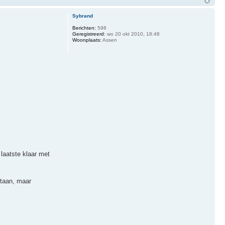
Sybrand
Berichten:
598
Geregistreerd:
wo 20 okt 2010, 18:48
Woonplaats:
Assen
laatste klaar met
staan, maar