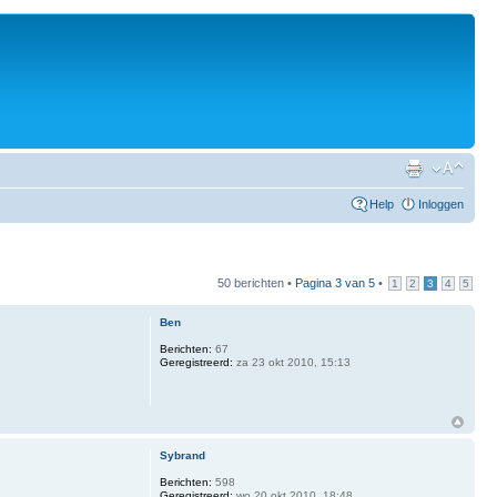
Help
Inloggen
50 berichten •
Pagina
3
van
5
•
1
2
3
4
5
Ben
Berichten:
67
Geregistreerd:
za 23 okt 2010, 15:13
Sybrand
Berichten:
598
Geregistreerd:
wo 20 okt 2010, 18:48