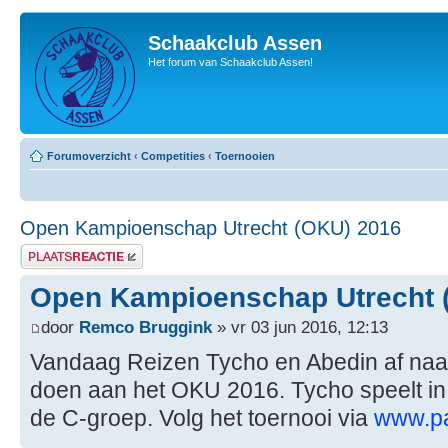
Schaakclub Assen
Het forum van Schaakclub Assen!
Forumoverzicht
‹
Competities
‹
Toernooien
Open Kampioenschap Utrecht (OKU) 2016
Plaats een reactie
Open Kampioenschap Utrecht 
door
Remco Bruggink
» vr 03 jun 2016, 12:13
Vandaag Reizen Tycho en Abedin af naa
doen aan het OKU 2016. Tycho speelt in
de C-groep. Volg het toernooi via
www.pa