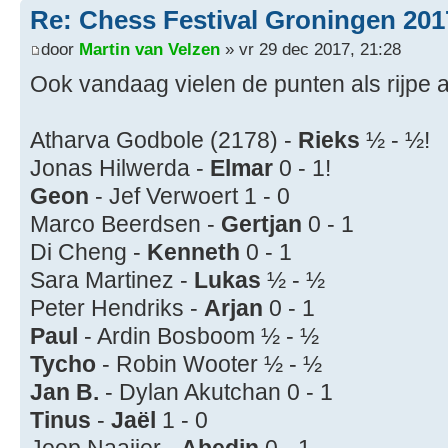
Re: Chess Festival Groningen 201
door
Martin van Velzen
» vr 29 dec 2017, 21:28
Ook vandaag vielen de punten als rijpe 
Atharva Godbole (2178) -
Rieks
½ - ½!
Jonas Hilwerda -
Elmar
0 - 1!
Geon
- Jef Verwoert 1 - 0
Marco Beerdsen -
Gertjan
0 - 1
Di Cheng -
Kenneth
0 - 1
Sara Martinez -
Lukas
½ - ½
Peter Hendriks -
Arjan
0 - 1
Paul
- Ardin Bosboom ½ - ½
Tycho
- Robin Wooter ½ - ½
Jan B.
- Dylan Akutchan 0 - 1
Tinus
-
Jaël
1 - 0