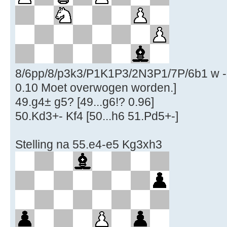
8/6pp/8/p3k3/P1K1P3/2N3P1/7P/6b1 w - - 
0.10 Moet overwogen worden.]
49.g4± g5? [49...g6!? 0.96]
50.Kd3+- Kf4 [50...h6 51.Pd5+-]
Stelling na 55.e4-e5 Kg3xh3