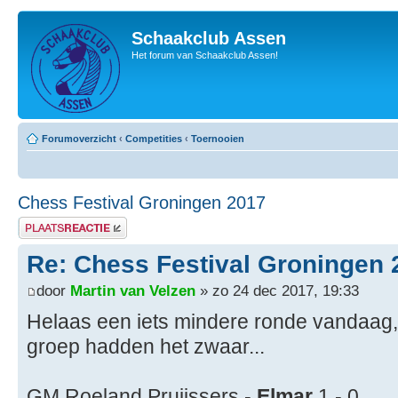
Schaakclub Assen
Het forum van Schaakclub Assen!
Forumoverzicht
‹
Competities
‹
Toernooien
Chess Festival Groningen 2017
Plaats een reactie
Re: Chess Festival Groningen 
door
Martin van Velzen
» zo 24 dec 2017, 19:33
Helaas een iets mindere ronde vandaag, 
groep hadden het zwaar...
GM Roeland Pruijssers -
Elmar
1 - 0