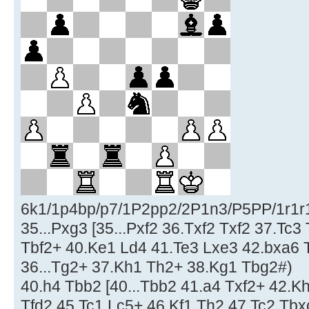
6k1/1p4bp/p7/1P2pp2/2P1n3/P5PP/1r1r1
35...Pxg3 [35...Pxf2 36.Txf2 Txf2 37.Tc
Tbf2+ 40.Ke1 Ld4 41.Te3 Lxe3 42.bxa6 
36...Tg2+ 37.Kh1 Th2+ 38.Kg1 Tbg2#)
40.h4 Tbb2 [40...Tbb2 41.a4 Txf2+ 42.K
Tfd2 45.Tc1 Lc5+ 46.Kf1 Th2 47.Tc2 Tb