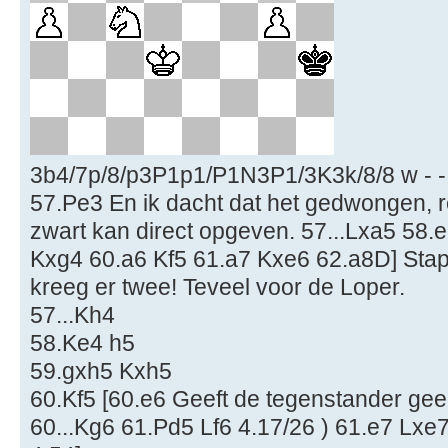
3b4/7p/8/p3P1p1/P1N3P1/3K3k/8/8 w - -
57.Pe3 En ik dacht dat het gedwongen, 
zwart kan direct opgeven. 57...Lxa5 58.e6
Kxg4 60.a6 Kf5 61.a7 Kxe6 62.a8D] Stap 4
kreeg er twee! Teveel voor de Loper.
57...Kh4
58.Ke4 h5
59.gxh5 Kxh5
60.Kf5 [60.e6 Geeft de tegenstander geen
60...Kg6 61.Pd5 Lf6 4.17/26 ) 61.e7 Lxe