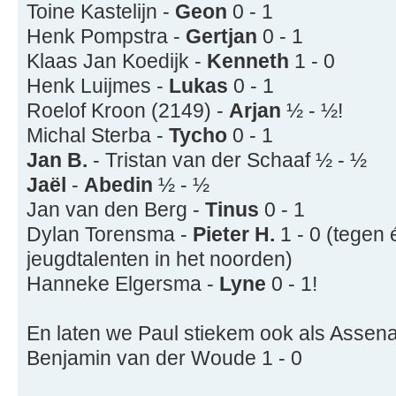
Toine Kastelijn -
Geon
0 - 1
Henk Pompstra -
Gertjan
0 - 1
Klaas Jan Koedijk -
Kenneth
1 - 0
Henk Luijmes -
Lukas
0 - 1
Roelof Kroon (2149) -
Arjan
½ - ½!
Michal Sterba -
Tycho
0 - 1
Jan B.
- Tristan van der Schaaf ½ - ½
Jaël
-
Abedin
½ - ½
Jan van den Berg -
Tinus
0 - 1
Dylan Torensma -
Pieter H.
1 - 0 (tegen 
jeugdtalenten in het noorden)
Hanneke Elgersma -
Lyne
0 - 1!
En laten we Paul stiekem ook als Asse
Benjamin van der Woude 1 - 0