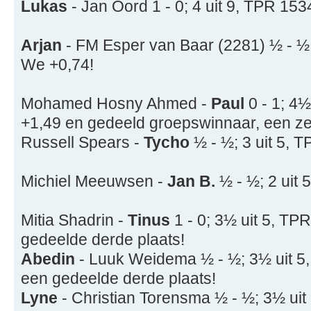
Lukas
- Jan Oord 1 - 0; 4 uit 9, TPR 15
Arjan
- FM Esper van Baar (2281) ½ - ½!
We +0,74!
Mohamed Hosny Ahmed -
Paul
0 - 1; 4
+1,49 en gedeeld groepswinnaar, een ze
Russell Spears -
Tycho
½ - ½; 3 uit 5, 
Michiel Meeuwsen -
Jan B.
½ - ½; 2 uit
Mitia Shadrin -
Tinus
1 - 0; 3½ uit 5, T
gedeelde derde plaats!
Abedin
- Luuk Weidema ½ - ½; 3½ uit 5
een gedeelde derde plaats!
Lyne
- Christian Torensma ½ - ½; 3½ ui