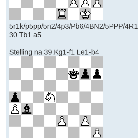
5r1k/p5pp/5n2/4p3/Pb6/4BN2/5PPP/4R1K
30.Tb1 a5
Stelling na 39.Kg1-f1 Le1-b4