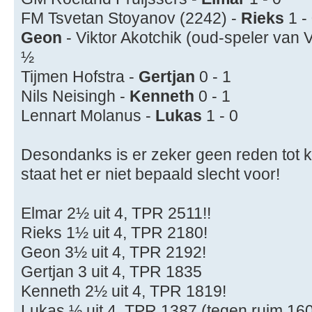
FM Tsvetan Stoyanov (2242) -
Rieks
1 -
Geon
- Viktor Akotchik (oud-speler van 
½
Tijmen Hofstra -
Gertjan
0 - 1
Nils Neisingh -
Kenneth
0 - 1
Lennart Molanus -
Lukas
1 - 0
Desondanks is er zeker geen reden tot k
staat het er niet bepaald slecht voor!
Elmar 2½ uit 4, TPR 2511!!
Rieks 1½ uit 4, TPR 2180!
Geon 3½ uit 4, TPR 2192!
Gertjan 3 uit 4, TPR 1835
Kenneth 2½ uit 4, TPR 1819!
Lukas ½ uit 4, TPR 1387 (tegen ruim 16