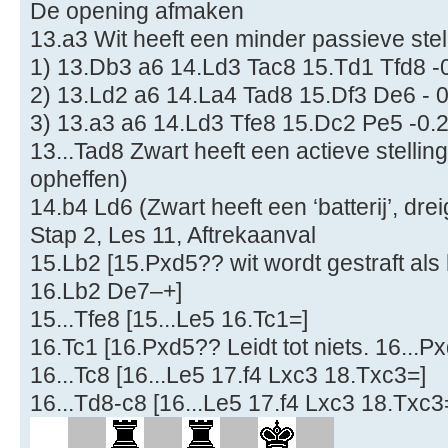
De opening afmaken
13.a3 Wit heeft een minder passieve stel
1) 13.Db3 a6 14.Ld3 Tac8 15.Td1 Tfd8 -
2) 13.Ld2 a6 14.La4 Tad8 15.Df3 De6 - 0
3) 13.a3 a6 14.Ld3 Tfe8 15.Dc2 Pe5 -0.2
13...Tad8 Zwart heeft een actieve stellin
opheffen)
14.b4 Ld6 (Zwart heeft een ‘batterij’, dre
Stap 2, Les 11, Aftrekaanval
15.Lb2 [15.Pxd5?? wit wordt gestraft als 
16.Lb2 De7–+]
15...Tfe8 [15...Le5 16.Tc1=]
16.Tc1 [16.Pxd5?? Leidt tot niets. 16...P
16...Tc8 [16...Le5 17.f4 Lxc3 18.Txc3=]
16...Td8-c8 [16...Le5 17.f4 Lxc3 18.Txc3