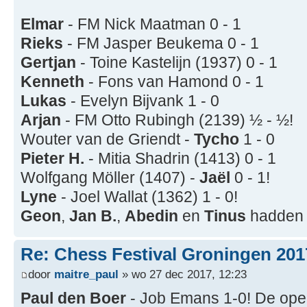
Elmar
- FM Nick Maatman 0 - 1
Rieks
- FM Jasper Beukema 0 - 1
Gertjan
- Toine Kastelijn (1937) 0 - 1
Kenneth
- Fons van Hamond 0 - 1
Lukas
- Evelyn Bijvank 1 - 0
Arjan
- FM Otto Rubingh (2139) ½ - ½!
Wouter van de Griendt -
Tycho
1 - 0
Pieter H.
- Mitia Shadrin (1413) 0 - 1
Wolfgang Möller (1407) -
Jaël
0 - 1!
Lyne
- Joel Wallat (1362) 1 - 0!
Geon
,
Jan B.
,
Abedin
en
Tinus
hadden 
Re: Chess Festival Groningen 201
door
maitre_paul
» wo 27 dec 2017, 12:23
Paul den Boer
- Job Emans 1-0! De openi