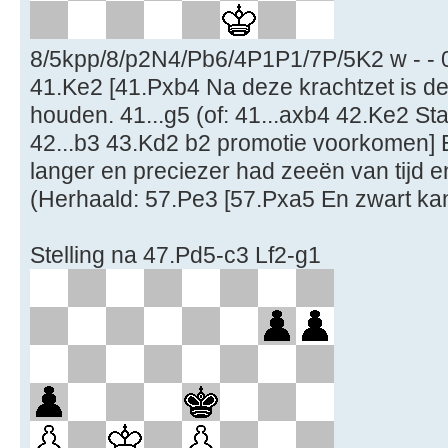
8/5kpp/8/p2N4/Pb6/4P1P1/7P/5K2 w - - 
41.Ke2 [41.Pxb4 Na deze krachtzet is de 
houden. 41...g5 (of: 41...axb4 42.Ke2 Sta
42...b3 43.Kd2 b2 promotie voorkomen] 
langer en preciezer had zeeën van tijd 
(Herhaald: 57.Pe3 [57.Pxa5 En zwart kan
Stelling na 47.Pd5-c3 Lf2-g1