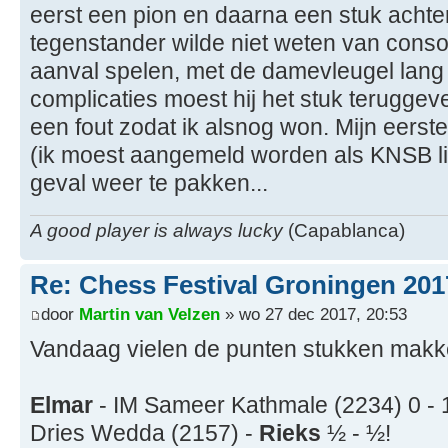
eerst een pion en daarna een stuk achte
tegenstander wilde niet weten van conso
aanval spelen, met de damevleugel lang 
complicaties moest hij het stuk teruggeve
een fout zodat ik alsnog won. Mijn eerste o
(ik moest aangemeld worden als KNSB lid
geval weer te pakken...
A good player is always lucky
(Capablanca)
Re: Chess Festival Groningen 201
door
Martin van Velzen
» wo 27 dec 2017, 20:53
Vandaag vielen de punten stukken makkel
Elmar
- IM Sameer Kathmale (2234) 0 - 
Dries Wedda (2157) -
Rieks
½ - ½!