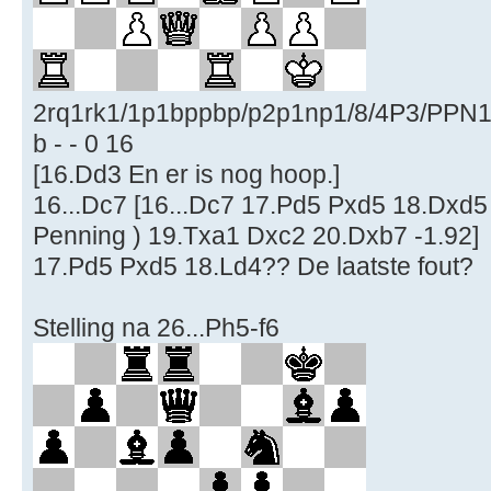
2rq1rk1/1p1bppbp/p2p1np1/8/4P3/PP
b - - 0 16
[16.Dd3 En er is nog hoop.]
16...Dc7 [16...Dc7 17.Pd5 Pxd5 18.Dxd5 
Penning ) 19.Txa1 Dxc2 20.Dxb7 -1.92]
17.Pd5 Pxd5 18.Ld4?? De laatste fout?
Stelling na 26...Ph5-f6