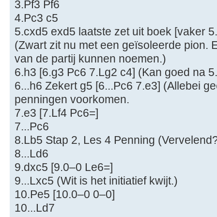
3.Pf3 Pf6
4.Pc3 c5
5.cxd5 exd5 laatste zet uit boek [vaker 5
(Zwart zit nu met een geïsoleerde pion. 
van de partij kunnen noemen.)
6.h3 [6.g3 Pc6 7.Lg2 c4] (Kan goed na 5
6...h6 Zekert g5 [6...Pc6 7.e3] (Allebei 
penningen voorkomen.
7.e3 [7.Lf4 Pc6=]
7...Pc6
8.Lb5 Stap 2, Les 4 Penning (Vervelend?
8...Ld6
9.dxc5 [9.0–0 Le6=]
9...Lxc5 (Wit is het initiatief kwijt.)
10.Pe5 [10.0–0 0–0]
10...Ld7