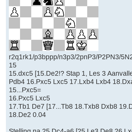
r2q1rk1/p3bppp/n3p3/2pnP3/P2PN3/5N
15
15.dxc5 [15.De2!? Stap 1, Les 3 Aanvall
Pdb4 16.Pxc5 Lxc5 17.Lxb4 Lxb4 18.Dx
15...Pxc5=
16.Pxc5 Lxc5
17.Tb1 De7 [17...Tb8 18.Txb8 Dxb8 19.
18.De2 0.04
Stelling na 25.Dc4-a6 [25.Le3 De8 26.L