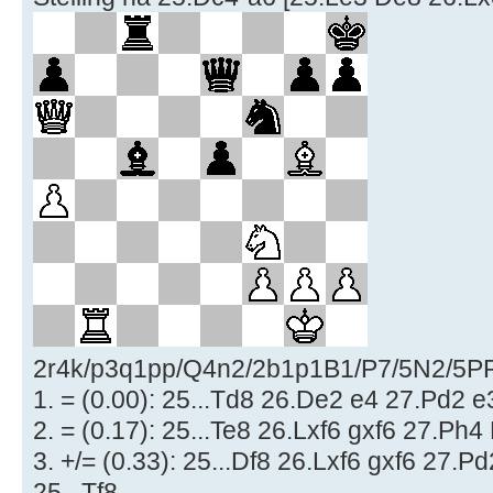
2r4k/p3q1pp/Q4n2/2b1p1B1/P7/5N2/5PPP
1. = (0.00): 25...Td8 26.De2 e4 27.Pd2 
2. = (0.17): 25...Te8 26.Lxf6 gxf6 27.Ph4
3. +/= (0.33): 25...Df8 26.Lxf6 gxf6 27.P
25...Tf8