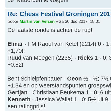
de liveborden te volgen!
Re: Chess Festival Groningen 201
door
Martin van Velzen
» za 30 dec 2017, 18:01
De laatste ronde is achter de rug!
Elmar
- FM Raoul van Ketel (2214) 0 - 1
+1,70!!
Ruud van Meegen (2235) -
Rieks
1 - 0;
+0,82!
Bent Schleipfenbauer -
Geon
½ - ½; 7½ 
+1,34 en op weerstandspunten groepswi
Gertjan
- Christiaan Beukema 1 - 0; 6 u
Kenneth
- Jessica Wallat 1 - 0; 5½ uit
een ratingprijs!