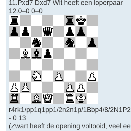
11.Pxd7 Dxd7 Wit heeft een loperpaar
12.0–0 0–0
r4rk1/pp1q1pp1/2n2n1p/1Bbp4/8/2N1P
- 0 13
(Zwart heeft de opening voltooid, veel ee