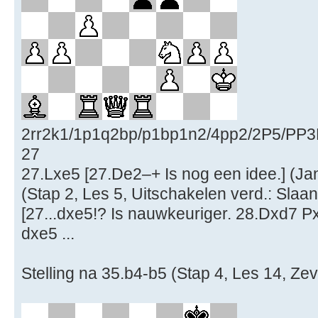
2rr2k1/1p1q2bp/p1bp1n2/4pp2/2P5/PP
27
27.Lxe5 [27.De2–+ Is nog een idee.] (Jan:
(Stap 2, Les 5, Uitschakelen verd.: Slaa
[27...dxe5!? Is nauwkeuriger. 28.Dxd7 
dxe5 ...
Stelling na 35.b4-b5 (Stap 4, Les 14, Zev