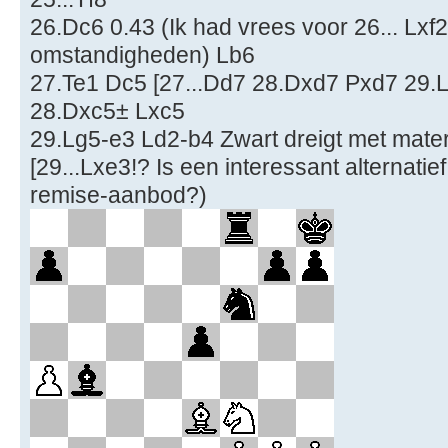
26.Dc6 0.43 (Ik had vrees voor 26... Lxf
omstandigheden) Lb6
27.Te1 Dc5 [27...Dd7 28.Dxd7 Pxd7 29.L
28.Dxc5± Lxc5
29.Lg5-e3 Ld2-b4 Zwart dreigt met mater
[29...Lxe3!? Is een interessant alternatie
remise-aanbod?)