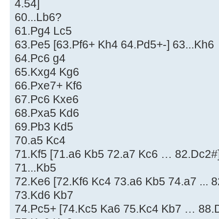
4.54]
60...Lb6?
61.Pg4 Lc5
63.Pe5 [63.Pf6+ Kh4 64.Pd5+-] 63...Kh6
64.Pc6 g4
65.Kxg4 Kg6
66.Pxe7+ Kf6
67.Pc6 Kxe6
68.Pxa5 Kd6
69.Pb3 Kd5
70.a5 Kc4
71.Kf5 [71.a6 Kb5 72.a7 Kc6 … 82.Dc2#
71...Kb5
72.Ke6 [72.Kf6 Kc4 73.a6 Kb5 74.a7 ... 
73.Kd6 Kb7
74.Pc5+ [74.Kc5 Ka6 75.Kc4 Kb7 … 88.D