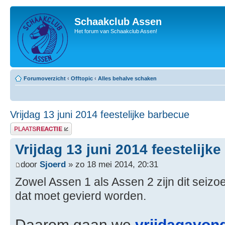
Schaakclub Assen
Het forum van Schaakclub Assen!
Forumoverzicht
‹
Offtopic
‹
Alles behalve schaken
Vrijdag 13 juni 2014 feestelijke barbecue
Plaats een reactie
Vrijdag 13 juni 2014 feestelijk
door
Sjoerd
» zo 18 mei 2014, 20:31
Zowel Assen 1 als Assen 2 zijn dit sei
dat moet gevierd worden.
Daarom gaan we
vrijdagavond