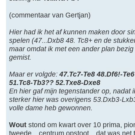
(commentaar van Gertjan)
Hier had ik het af kunnen maken door si
spelen (47...Dxb8 48. Tc8+ en de stukke
maar omdat ik met een ander plan bezig 
gemist.
Maar er volgde:
47.Tc7-Te8 48.Df6!-Te
51.Tc8-Tb3?? 52.Txe8-Dxe8
En hier gaf mijn tegenstander op, nadat 
sterker hier was overigens 53.Dxb3-Lxb
volle dame heb gewonnen.
Wout
stond om kwart over 10 prima, pion
tweede... centrum opstoot....dat was net 