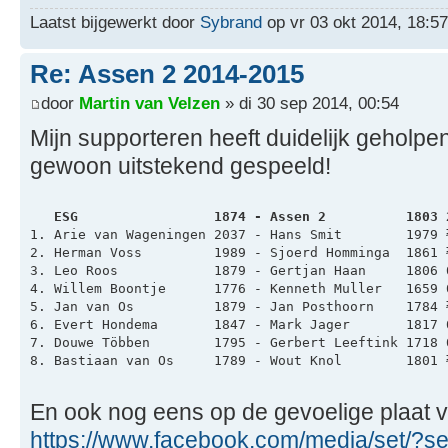
Laatst bijgewerkt door
Sybrand
op vr 03 okt 2014, 18:57,
Re: Assen 2 2014-2015
door
Martin van Velzen
» di 30 sep 2014, 00:54
Mijn supporteren heeft duidelijk geholpe
gewoon uitstekend gespeeld!
   ESG                 1874 - Assen 2          1803 
1. Arie van Wageningen 2037 - Hans Smit        1979 
2. Herman Voss         1989 - Sjoerd Homminga  1861 
3. Leo Roos            1879 - Gertjan Haan     1806 
4. Willem Boontje      1776 - Kenneth Muller   1659 
5. Jan van Os          1879 - Jan Posthoorn    1784 
6. Evert Hondema       1847 - Mark Jager       1817 
7. Douwe Többen        1795 - Gerbert Leeftink 1718 
8. Bastiaan van Os     1789 - Wout Knol        1801 
En ook nog eens op de gevoelige plaat v
https://www.facebook.com/media/set/?se