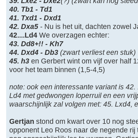
39. Lxe2 - Dxe2
(?) (zwart kan nog stee
40. Tb1 - Td1
41. Txd1 - Dxd1
42. Dxa5
-
Nu is het uit, dachten zowel J
42....Ld4
We overzagen echter:
43. Dd8+!! - Kh7
44. Dxd4 - Db3
(zwart verliest een stuk)
45. h3
en Gerbert wint om vijf over half 
voor het team binnen (1,5-4,5)
note: ook een interessante variant is 42. .
Ld4 met gedwongen loperruil en een vrij
waarschijnlijk zal volgen met: 45. Lxd4,
Gertjan
stond om kwart over 10 nog steed
opponent Leo Roos naar de negende rij t