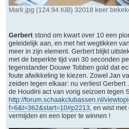
Mark.jpg (124.94 KiB) 32018 keer beke
Gerbert
stond om kwart over 10 een pion
geleidelijk aan, en met het wegtikken va
meer in zijn element. Gerbert blijkt uit
met de beperkte tijd van 30 seconden per
tegenstander Douwe Tobben gold dat echt
foute afwikkeling te kiezen. Zowel Jan v
zeiden tegen elkaar: nu verliest Gerbert 
de Houdini act van vorig seizoen tegen S
http://forum.schaakclubassen.nl/viewtop
f=6&t=362&start=10#p2213
, en wist me
vermijden en een loper te winnen !