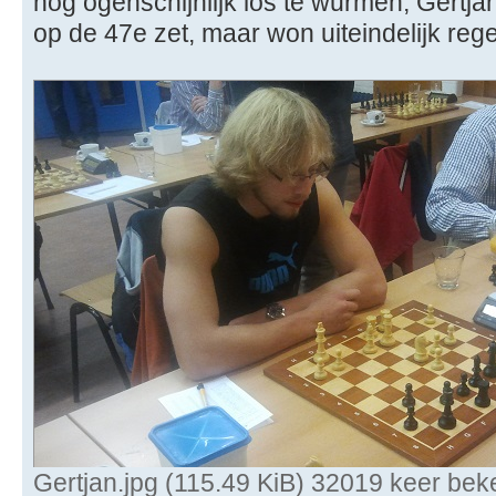
nog ogenschijnlijk los te wurmen, Gertja
op de 47e zet, maar won uiteindelijk rege
Gertjan.jpg (115.49 KiB) 32019 keer be