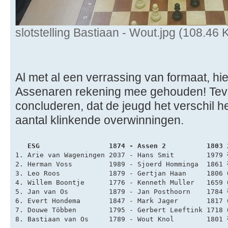
slotstelling Bastiaan - Wout.jpg (108.46
Al met al een verrassing van formaat, hi
Assenaren rekening mee gehouden! Te
concluderen, dat de jeugd het verschil 
aantal klinkende overwinningen.
   ESG                 1874 - Assen 2          1803 
1. Arie van Wageningen 2037 - Hans Smit        1979 
2. Herman Voss         1989 - Sjoerd Homminga  1861 
3. Leo Roos            1879 - Gertjan Haan     1806 
4. Willem Boontje      1776 - Kenneth Muller   1659 
5. Jan van Os          1879 - Jan Posthoorn    1784 
6. Evert Hondema       1847 - Mark Jager       1817 
7. Douwe Többen        1795 - Gerbert Leeftink 1718 
8. Bastiaan van Os     1789 - Wout Knol        1801 