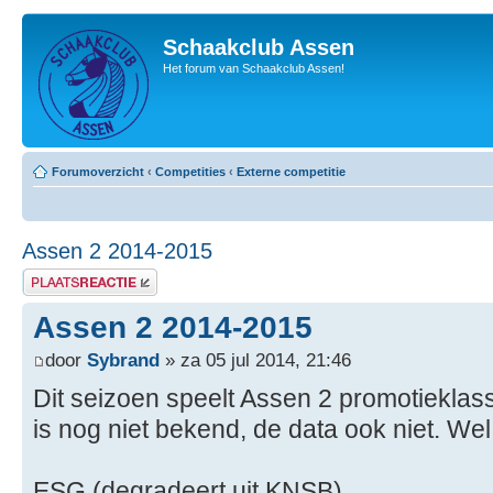
Schaakclub Assen
Het forum van Schaakclub Assen!
Forumoverzicht
‹
Competities
‹
Externe competitie
Assen 2 2014-2015
Plaats een reactie
Assen 2 2014-2015
door
Sybrand
» za 05 jul 2014, 21:46
Dit seizoen speelt Assen 2 promotieklas
is nog niet bekend, de data ook niet. We
ESG (degradeert uit KNSB)