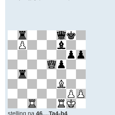
stelling na
46....Ta4-b4