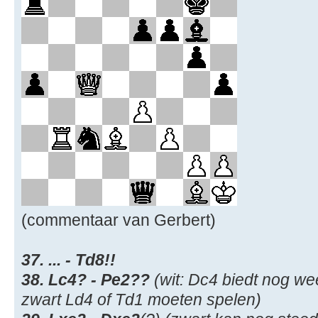
(commentaar van Gerbert)
37. ... - Td8!!
38. Lc4? - Pe2??
(wit: Dc4 biedt nog we
zwart Ld4 of Td1 moeten spelen)