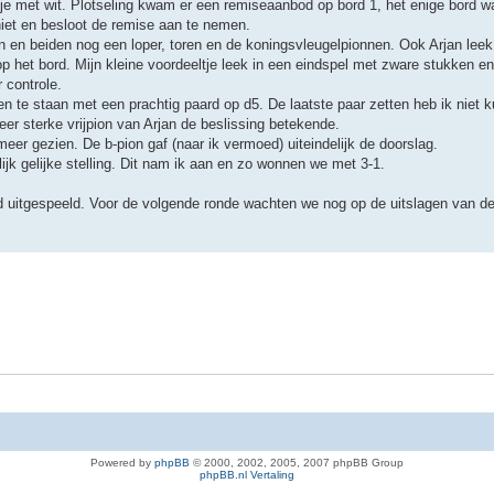
tje met wit. Plotseling kwam er een remiseaanbod op bord 1, het enige bord wa
niet en besloot de remise aan te nemen.
ion en beiden nog een loper, toren en de koningsvleugelpionnen. Ook Arjan le
 het bord. Mijn kleine voordeeltje leek in een eindspel met zware stukken en 
 controle.
en te staan met een prachtig paard op d5. De laatste paar zetten heb ik niet 
eer sterke vrijpion van Arjan de beslissing betekende.
 meer gezien. De b-pion gaf (naar ik vermoed) uiteindelijk de doorslag.
jk gelijke stelling. Dit nam ik aan en zo wonnen we met 3-1.
ed uitgespeeld. Voor de volgende ronde wachten we nog op de uitslagen van de
Powered by
phpBB
© 2000, 2002, 2005, 2007 phpBB Group
phpBB.nl Vertaling