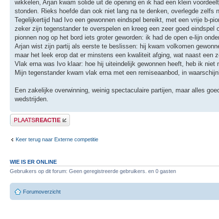
wikkelen, Arjan kwam solide uit de opening en ik had een klein voordeel
stonden. Rieks hoefde dan ook niet lang na te denken, overlegde zelfs 
Tegelijkertijd had Ivo een gewonnen eindspel bereikt, met een vrije b-p
zeker zijn tegenstander te overspelen en kreeg een zeer goed eindspel op
pionnen nog op het bord iets groter geworden: ik had de open e-lijn onder
Arjan wist zijn partij als eerste te beslissen: hij kwam volkomen gewonn
maar het leek erop dat er minstens een kwaliteit afging, wat naast een z
Vlak erna was Ivo klaar: hoe hij uiteindelijk gewonnen heeft, heb ik niet
Mijn tegenstander kwam vlak erna met een remiseaanbod, in waarschijnli
Een zakelijke overwinning, weinig spectaculaire partijen, maar alles go
wedstrijden.
Plaats een reactie
Keer terug naar Externe competitie
WIE IS ER ONLINE
Gebruikers op dit forum: Geen geregistreerde gebruikers. en 0 gasten
Forumoverzicht