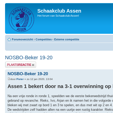
Schaakclub Assen
Het forum van Schaakclub Assen!
Forumoverzicht
‹
Competities
‹
Externe competitie
NOSBO-Beker 19-20
Plaats een reactie
NOSBO-Beker 19-20
door
Pieter
» zo 12 jan 2020, 13:04
Assen 1 bekert door na 3-1 overwinning op 
Na een vrije ronde in ronde 1, speelden we de eerste bekerwedstrijd thui
gebrand op revanche. Rieks, Ivo, Arjan en ik namen het in die volgorde
bleken wij met zwart op bord 1 en 3 te spelen, en dus met wit op 2 en 4.
De wedstrijden zelf hadden allen na een uurtje een rustig karakter. Riek