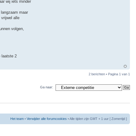
ar wij iets minder
ek langzaam maar
vrijwel alle
kunnen volgen,
 laatste 2
2 berichten • Pagina
1
van
1
Ga naar:
Het team
•
Verwijder alle forumcookies
• Alle tijden zijn GMT + 1 uur [ Zomertijd ]