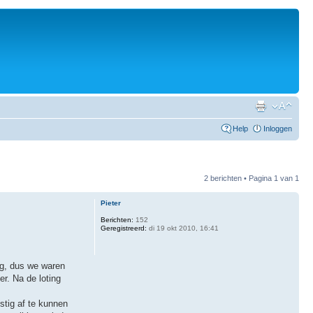
Help
Inloggen
2 berichten • Pagina
1
van
1
Pieter
Berichten:
152
Geregistreerd:
di 19 okt 2010, 16:41
nog, dus we waren
r. Na de loting
stig af te kunnen