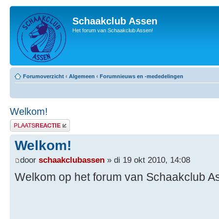
Schaakclub Assen
Het forum van Schaakclub Assen!
Forumoverzicht
‹
Algemeen
‹
Forumnieuws en -mededelingen
Welkom!
Plaats een reactie
Welkom!
door
schaakclubassen
» di 19 okt 2010, 14:08
Welkom op het forum van Schaakclub A